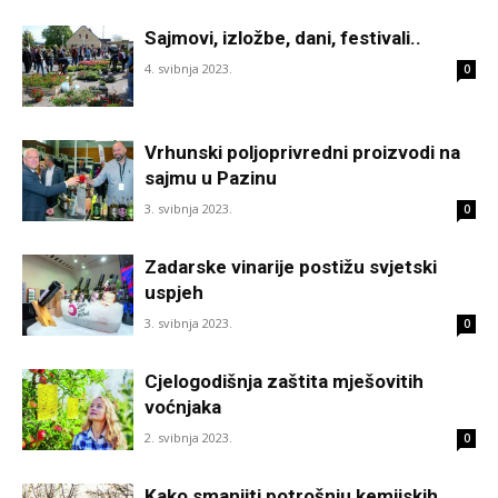
Sajmovi, izložbe, dani, festivali..
4. svibnja 2023.
0
Vrhunski poljoprivredni proizvodi na
sajmu u Pazinu
3. svibnja 2023.
0
Zadarske vinarije postižu svjetski
uspjeh
3. svibnja 2023.
0
Cjelogodišnja zaštita mješovitih
voćnjaka
2. svibnja 2023.
0
Kako smanjiti potrošnju kemijskih