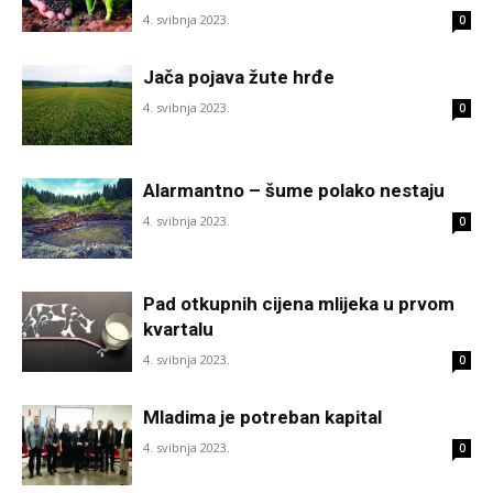
4. svibnja 2023.
0
Jača pojava žute hrđe
4. svibnja 2023.
0
Alarmantno – šume polako nestaju
4. svibnja 2023.
0
Pad otkupnih cijena mlijeka u prvom
kvartalu
4. svibnja 2023.
0
Mladima je potreban kapital
4. svibnja 2023.
0