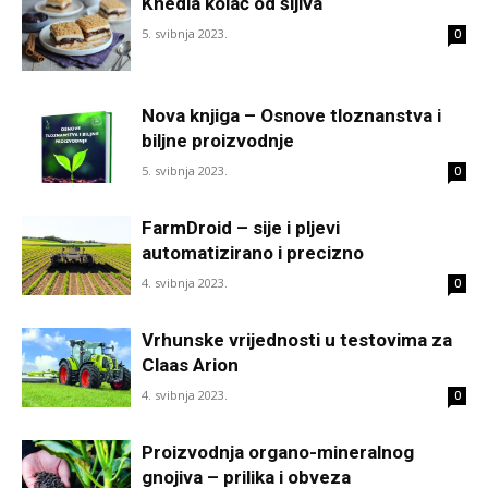
Knedla kolač od šljiva
5. svibnja 2023.
0
Nova knjiga – Osnove tloznanstva i
biljne proizvodnje
5. svibnja 2023.
0
FarmDroid – sije i pljevi
automatizirano i precizno
4. svibnja 2023.
0
Vrhunske vrijednosti u testovima za
Claas Arion
4. svibnja 2023.
0
Proizvodnja organo-mineralnog
gnojiva – prilika i obveza