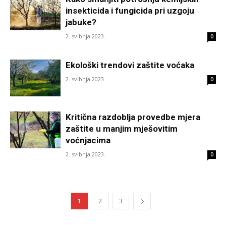
insekticida i fungicida pri uzgoju
jabuke?
2. svibnja 2023.
0
Ekološki trendovi zaštite voćaka
2. svibnja 2023.
0
Kritična razdoblja provedbe mjera
zaštite u manjim mješovitim
voćnjacima
2. svibnja 2023.
0
1
2
3