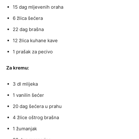
15 dag mljevenih oraha
6 žlica šećera
22 dag brašna
12 žlica kuhane kave
1 prašak za pecivo
Za kremu:
3 dl mlijeka
1 vanilin šećer
20 dag šećera u prahu
4 žlice oštrog brašna
1 žumanjak