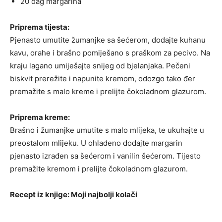
20 dag margarina
Priprema tijesta:
Pjenasto umutite žumanjke sa šećerom, dodajte kuhanu
kavu, orahe i brašno pomiješano s praškom za pecivo. Na
kraju lagano umiješajte snijeg od bjelanjaka. Pečeni
biskvit prerežite i napunite kremom, odozgo tako đer
premažite s malo kreme i prelijte čokoladnom glazurom.
Priprema kreme:
Brašno i žumanjke umutite s malo mlijeka, te ukuhajte u
preostalom mlijeku. U ohlađeno dodajte margarin
pjenasto izrađen sa šećerom i vanilin šećerom. Tijesto
premažite kremom i prelijte čokoladnom glazurom.
Recept iz knjige: Moji najbolji kolači