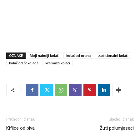
OZNAKE
Moji nabolji kolači
kolač od oraha
tradicionalni kolači
kolač od čokolade
kremasti kolači
Prethodni članak
Sljedeći članak
Kiflice od piva
Žuti polumjeseci