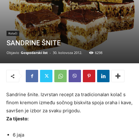
Kolači
SANDRINE ŠNITE
Objavio
Gospodarski list
-
30. kolovoza 2012.
6298
Sandrine šnite. Izvrstan recept za tradicionalan kolač s
finom kremom između sočnog biskvita spoja oraha i kave,
savršen je izbor za svaku prigodu.
Za tijesto:
6 jaja