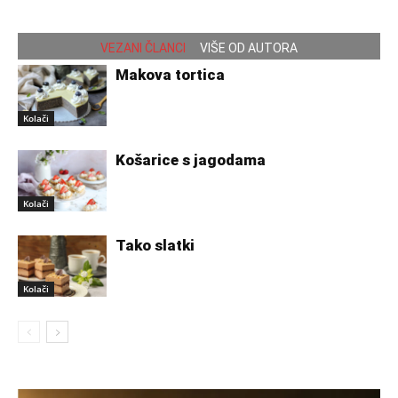
VEZANI ČLANCI
VIŠE OD AUTORA
Makova tortica
Kolači
Košarice s jagodama
Kolači
Tako slatki
Kolači