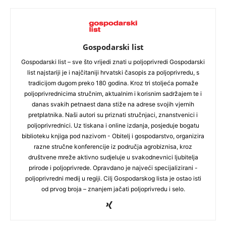
Gospodarski list
Gospodarski list – sve što vrijedi znati u poljoprivredi Gospodarski
list najstariji je i najčitaniji hrvatski časopis za poljoprivredu, s
tradicijom dugom preko 180 godina. Kroz tri stoljeća pomaže
poljoprivrednicima stručnim, aktualnim i korisnim sadržajem te i
danas svakih petnaest dana stiže na adrese svojih vjernih
pretplatnika. Naši autori su priznati stručnjaci, znanstvenici i
poljoprivrednici. Uz tiskana i online izdanja, posjeduje bogatu
biblioteku knjiga pod nazivom - Obitelj i gospodarstvo, organizira
razne stručne konferencije iz područja agrobiznisa, kroz
društvene mreže aktivno sudjeluje u svakodnevnici ljubitelja
prirode i poljoprivrede. Opravdano je najveći specijalizirani -
poljoprivredni medij u regiji. Cilj Gospodarskog lista je ostao isti
od prvog broja – znanjem jačati poljoprivredu i selo.