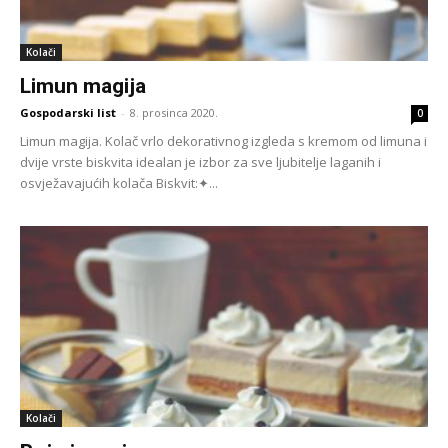
Kolači
Limun magija
Gospodarski list
-
8. prosinca 2020.
0
Limun magija. Kolač vrlo dekorativnog izgleda s kremom od limuna i
dvije vrste biskvita idealan je izbor za sve ljubitelje laganih i
osvježavajućih kolača Biskvit:✦...
Kolači