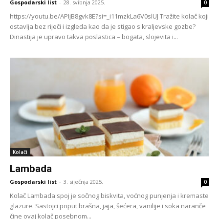
Gospodarski list
-
28. svibnja 2025.
0
https://youtu.be/APIjB8gvk8E?si=_i11mzkLa6V0slUJ Tražite kolač koji
ostavlja bez riječi i izgleda kao da je stigao s kraljevske gozbe?
Dinastija je upravo takva poslastica – bogata, slojevita i...
Kolači
Lambada
Gospodarski list
-
3. siječnja 2025.
0
Kolač Lambada spoj je sočnog biskvita, voćnog punjenja i kremaste
glazure. Sastojci poput brašna, jaja, šećera, vanilije i soka naranče
čine ovaj kolač posebnom...