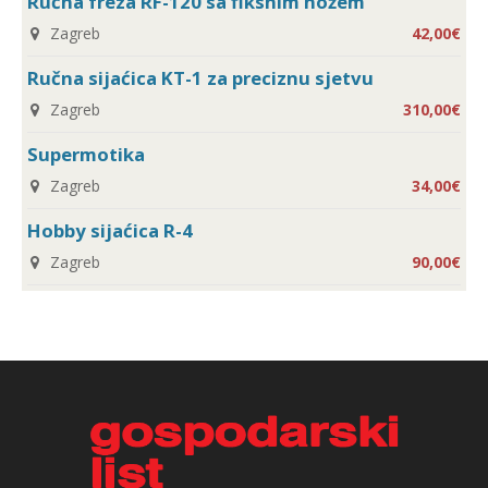
Ručna freza RF-120 sa fiksnim nožem
Zagreb
42,00€
Ručna sijaćica KT-1 za preciznu sjetvu
Zagreb
310,00€
Supermotika
Zagreb
34,00€
Hobby sijaćica R-4
Zagreb
90,00€