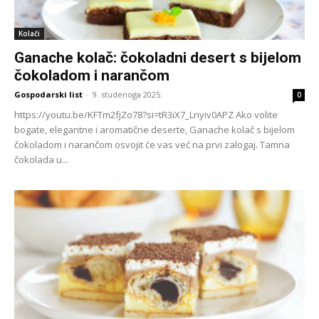
Kolači
Ganache kolač: čokoladni desert s bijelom
čokoladom i narančom
Gospodarski list
-
9. studenoga 2025.
0
https://youtu.be/KFTm2fjZo78?si=tR3iX7_Lnyiv0APZ Ako volite
bogate, elegantne i aromatične deserte, Ganache kolač s bijelom
čokoladom i narančom osvojit će vas već na prvi zalogaj. Tamna
čokolada u...