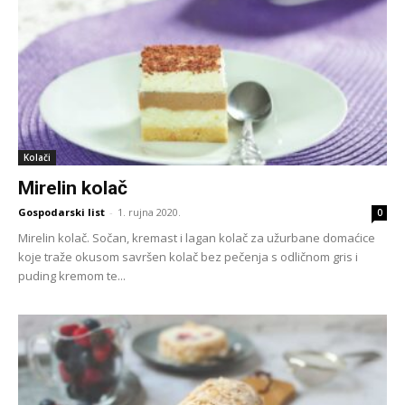
Kolači
Mirelin kolač
Gospodarski list
-
1. rujna 2020.
0
Mirelin kolač. Sočan, kremast i lagan kolač za užurbane domaćice
koje traže okusom savršen kolač bez pečenja s odličnom gris i
puding kremom te...