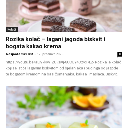
Kolači
Rozika kolač – lagani jagoda biskvit i
bogata kakao krema
Gospodarski list
-
12. prosinca 2025.
0
https://youtu.be/aEJy7kIw_ZU?si=j-8UDBY4Dzyx7LZ- Rozika je kolač
koji se ističe laganim biskvitom od bjelanjaka i pudinga od jagode
te bogatom kremom na bazi žumanjaka, kakaa i maslaca. Biskvit...