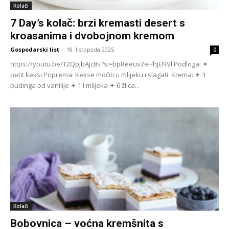
Kolači
7 Day’s kolač: brzi kremasti desert s
kroasanima i dvobojnom kremom
Gospodarski list
-
18. listopada 2025.
0
https://youtu.be/T2QpjbAjc8s?si=bpReeuv2eHhjENVl Podloga: ✦
petit keksi Priprema: Kekse močiti u mlijeku i slagati. Krema: ✦ 3
pudinga od vanilije ✦ 1 l mlijeka ✦ 6 žlica...
Kolači
Bobovnica – voćna kremšnita s