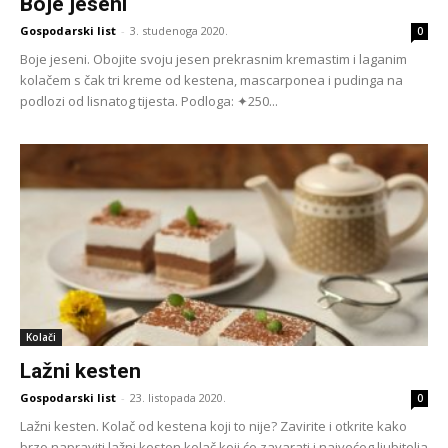
Boje jeseni
Gospodarski list
-
3. studenoga 2020.
0
Boje jeseni. Obojite svoju jesen prekrasnim kremastim i laganim
kolačem s čak tri kreme od kestena, mascarponea i pudinga na
podlozi od lisnatog tijesta. Podloga: ✦250...
Kolači
Lažni kesten
Gospodarski list
-
23. listopada 2020.
0
Lažni kesten. Kolač od kestena koji to nije? Zavirite i otkrite kako
brzo napraviti lažni kesten kolač koji će zavarati i najvećeg ljubitelja