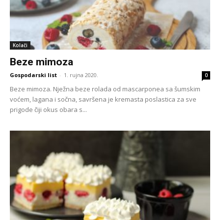
Kolači
Beze mimoza
Gospodarski list
-
1. rujna 2020.
0
Beze mimoza. Nježna beze rolada od mascarponea sa šumskim
voćem, lagana i sočna, savršena je kremasta poslastica za sve
prigode čiji okus obara s...