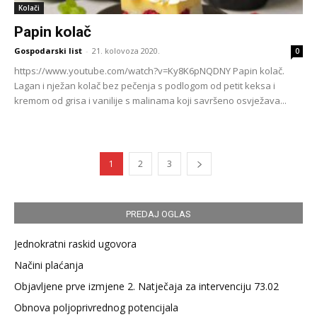
Kolači
Papin kolač
Gospodarski list
-
21. kolovoza 2020.
0
https://www.youtube.com/watch?v=Ky8K6pNQDNY Papin kolač.
Lagan i nježan kolač bez pečenja s podlogom od petit keksa i
kremom od grisa i vanilije s malinama koji savršeno osvježava...
1
2
3
PREDAJ OGLAS
Jednokratni raskid ugovora
Načini plaćanja
Objavljene prve izmjene 2. Natječaja za intervenciju 73.02
Obnova poljoprivrednog potencijala