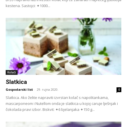
kestena. Sastojci: ✦1000...
Kolači
Slatkica
Gospodarski list
-
29. rujna 2020.
0
Slatkica. Ako želite napraviti izvrstan kolač s napolitankama,
mascarponeom i Nutellom onda je slatkica u kojoj caruje lješnjak i
čokolada pravi izbor. Biskvit: ✦6 bjelanjaka ✦150 g...