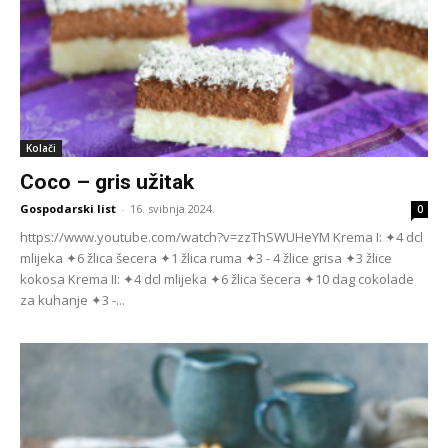
Kolači
Coco – gris užitak
Gospodarski list
-
16. svibnja 2024.
0
https://www.youtube.com/watch?v=zzThSWUHeYM Krema I: ✦4 dcl
mlijeka ✦6 žlica šecera ✦1 žlica ruma ✦3 - 4 žlice grisa ✦3 žlice
kokosa Krema II: ✦4 dcl mlijeka ✦6 žlica šecera ✦10 dag cokolade
za kuhanje ✦3 -...