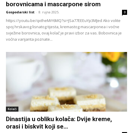
borovnicama i mascarpone sirom
Gospodarski list
-
8. rujna 2025.
0
https://youtu.be/qxtheMiY6MQ?si=JSa77EEEuYp3MJed Ako volite
spoj hrskavog lisnatog tijesta, kremastog mascarponea i voćne
svježine borovnica, ovaj kolač je pravi izbor za vas. Bobovnica je
voćna varijanta poznate...
Kolači
Dinastija u obliku kolača: Dvije kreme,
orasi i biskvit koji se...