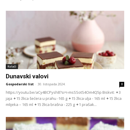
Kolači
Dunavski valovi
Gospodarski list
-
30. listopada 2024.
0
https://youtu.be/aCy4BCPysh8?si=i-msSSotS4Om4Q5p Biskvit: ✦3
jaja ✦15 žlica šećera u prahu -165 g ✦15 žlica ulja - 165 ml ✦15 žlica
mlijeka – 165 ml ✦15 žlica brašna - 225 g ✦1 prašak...