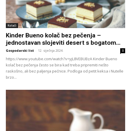
Kolači
Kinder Bueno kolač bez pečenja –
jednostavan slojeviti desert s bogatom...
Gospodarski list
-
12. siječnja 2024.
0
https://www.youtube.com/watch?v=yjL8VEBUBzA Kinder Bueno
kolač bez pečenja često se bira kad treba pripremiti nešto
raskošno, ali bez paljenja pećnice. Podloga od petit keksa i Nutelle
brzo...