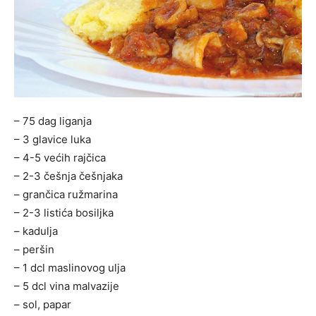
– 75 dag liganja
– 3 glavice luka
– 4-5 većih rajčica
– 2-3 češnja češnjaka
– grančica ružmarina
– 2-3 listića bosiljka
– kadulja
– peršin
– 1 dcl maslinovog ulja
– 5 dcl vina malvazije
– sol, papar