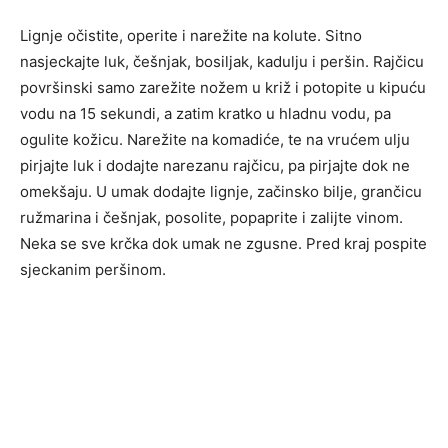
Lignje očistite, operite i narežite na kolute. Sitno
nasjeckajte luk, češnjak, bosiljak, kadulju i peršin. Rajčicu
površinski samo zarežite nožem u križ i potopite u kipuću
vodu na 15 sekundi, a zatim kratko u hladnu vodu, pa
ogulite kožicu. Narežite na komadiće, te na vrućem ulju
pirjajte luk i dodajte narezanu rajčicu, pa pirjajte dok ne
omekšaju. U umak dodajte lignje, začinsko bilje, grančicu
ružmarina i češnjak, posolite, popaprite i zalijte vinom.
Neka se sve krčka dok umak ne zgusne. Pred kraj pospite
sjeckanim peršinom.