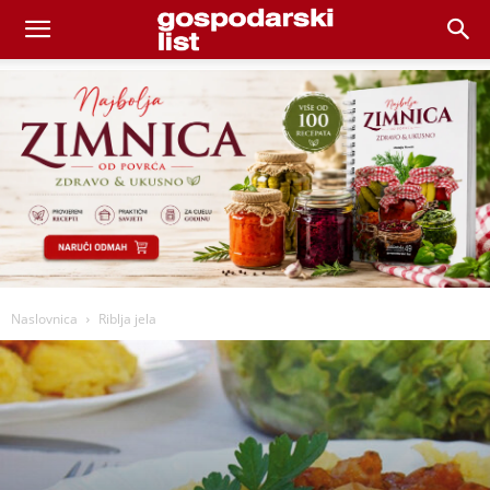
Naslovnica
Riblja jela