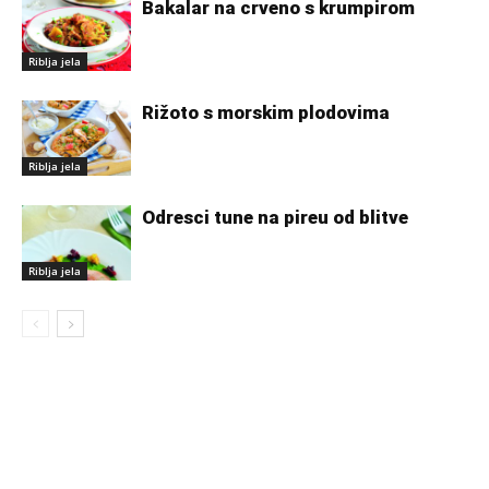
Bakalar na crveno s krumpirom
Riblja jela
Rižoto s morskim plodovima
Riblja jela
Odresci tune na pireu od blitve
Riblja jela