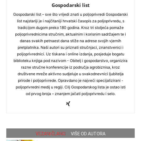
Gospodarski list
Gospodarski list – sve što vrijedi znati u poljoprivredi Gospodarski
list najstariji je i najčitaniji hrvatski časopis za poljoprivredu, s
tradicijom dugom preko 180 godina. Kroz tri stoljeća pomaže
poljoprivrednicima stručnim, aktualnim i korisnim sadržajem te i
danas svakih petnaest dana stiže na adrese svojih vjernih
pretplatnika. Naši autori su priznati stručnjaci, znanstvenici i
poljoprivrednici. Uz tiskana i online izdanja, posjeduje bogatu
biblioteku knjiga pod nazivom - Obitelj i gospodarstvo, organizira
razne stručne konferencije iz područja agrobiznisa, kroz
društvene mreže aktivno sudjeluje u svakodnevnici ljubitelja
prirode i poljoprivrede. Opravdano je najveći specijalizirani -
poljoprivredni medij u regiji. Cilj Gospodarskog lista je ostao isti
od prvog broja – znanjem jačati poljoprivredu i selo.
VEZANI ČLANCI
VIŠE OD AUTORA