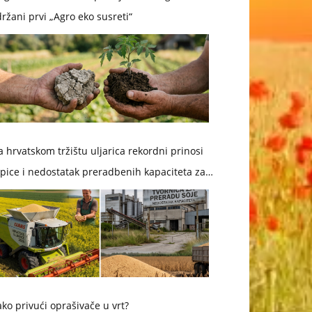
ržani prvi „Agro eko susreti“
 hrvatskom tržištu uljarica rekordni prinosi
pice i nedostatak preradbenih kapaciteta za
ju
ko privući oprašivače u vrt?