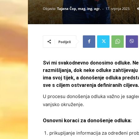
Objavio
Tajana Čop, mag. ing. agr.
-
17. srpnja 2023.
Podijeli
Svi mi svakodnevno donosimo odluke. Nek
razmišljanja, dok neke odluke zahtijevaju 
ima svoj tijek, a donošenje odluka predst
sve s ciljem ostvarenja definiranih ciljeva.
U procesu donošenja odluka važno je sagleda
vanjsko okruženje.
Osnovni koraci za donošenje odluka:
prikupljanje informacija za određeni prob