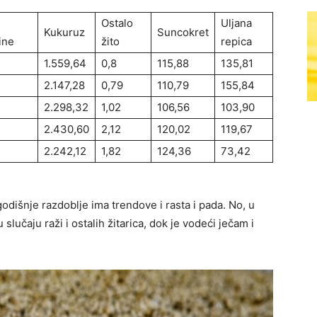
Ostalo
Uljana
Kukuruz
Suncokret
ine
žito
repica
1.559,64
0,8
115,88
135,81
2.147,28
0,79
110,79
155,84
2.298,32
1,02
106,56
103,90
2.430,60
2,12
120,02
119,67
2.242,12
1,82
124,36
73,42
godišnje razdoblje ima trendove i rasta i pada. No, u
slučaju raži i ostalih žitarica, dok je vodeći ječam i