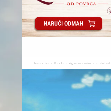
Naslovnica
Rubrike
Agroekonomika
Prodati odma