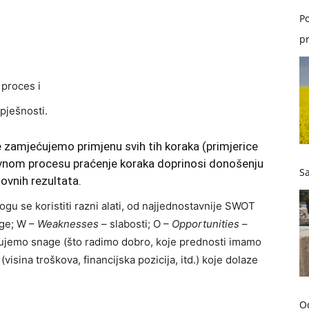
Po
pr
 proces i
pješnosti.
e zamjećujemo primjenu svih tih koraka (primjerice
lovnom procesu praćenje koraka doprinosi donošenju
Sa
lovnih rezultata.
gu se koristiti razni alati, od najjednostavnije SWOT
ge; W –
Weaknesses
– slabosti; O –
Opportunities
–
njujemo snage (što radimo dobro, koje prednosti imamo
(visina troškova, financijska pozicija, itd.) koje dolaze
O