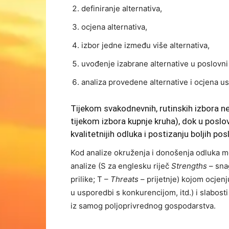
definiranje alternativa,
ocjena alternativa,
izbor jedne između više alternativa,
uvođenje izabrane alternative u poslovni
analiza provedene alternative i ocjena us
Tijekom svakodnevnih, rutinskih izbora n
tijekom izbora kupnje kruha), dok u pos
kvalitetnijih odluka i postizanju boljih pos
Kod analize okruženja i donošenja odluka mo
analize (S za englesku riječ
Strengths
– sna
prilike; T –
Threats
– prijetnje) kojom ocje
u usporedbi s konkurencijom, itd.) i slabosti 
iz samog poljoprivrednog gospodarstva.