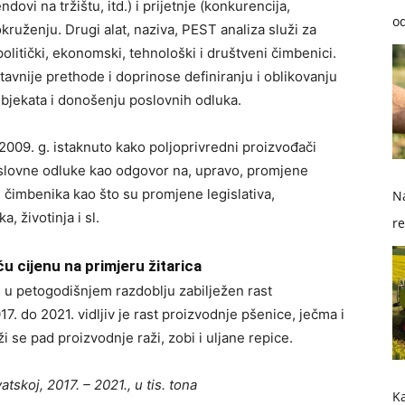
ndovi na tržištu, itd.) i prijetnje (konkurencija,
od
 okruženju. Drugi alat, naziva, PEST analiza služi za
politički, ekonomski, tehnološki i društveni čimbenici.
vnije prethode i doprinose definiranju i oblikovanju
ubjekata i donošenju poslovnih odluka.
z 2009. g. istaknuto kako poljoprivredni proizvođači
slovne odluke kao odgovor na, upravo, promjene
ih čimbenika kao što su promjene legislativa,
Na
, životinja i sl.
re
so
eću cijenu na primjeru žitarica
e u petogodišnjem razdoblju zabilježen rast
17. do 2021. vidljiv je rast proizvodnje pšenice, ječma i
i se pad proizvodnje raži, zobi i uljane repice.
atskoj, 2017. – 2021., u tis. tona
Ka