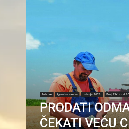
Rubrike
Agroekonomika
Izdanja 2023.
Broj 13/14 od 2
PRODATI ODMAH
ČEKATI VEĆU C