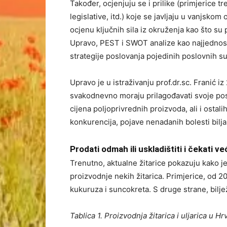
Također, ocjenjuju se i prilike (primjerice tre
legislative, itd.) koje se javljaju u vanjskom
ocjenu ključnih sila iz okruženja kao što su 
Upravo, PEST i SWOT analize kao najjednosta
strategije poslovanja pojedinih poslovnih s
Upravo je u istraživanju prof.dr.sc. Franić i
svakodnevno moraju prilagođavati svoje po
cijena poljoprivrednih proizvoda, ali i ostal
konkurencija, pojave nenadanih bolesti biljaka
Prodati odmah ili uskladištiti i čekati v
Trenutno, aktualne žitarice pokazuju kako j
proizvodnje nekih žitarica. Primjerice, od 20
kukuruza i suncokreta. S druge strane, biljež
Tablica 1. Proizvodnja žitarica i uljarica u Hrv