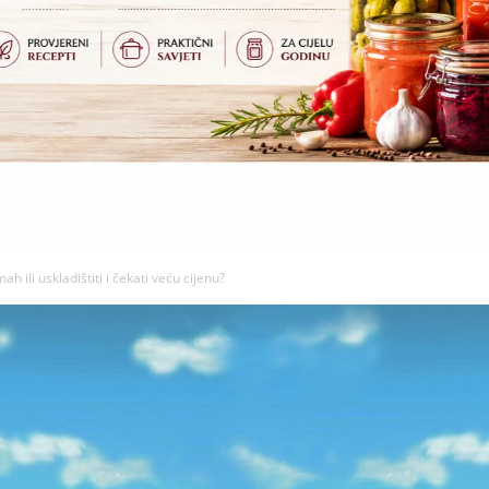
h ili uskladištiti i čekati veću cijenu?