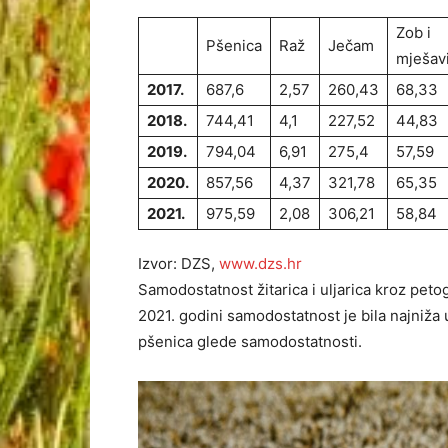
Zob i
Pšenica
Raž
Ječam
mješav
2017.
687,6
2,57
260,43
68,33
2018.
744,41
4,1
227,52
44,83
2019.
794,04
6,91
275,4
57,59
2020.
857,56
4,37
321,78
65,35
2021.
975,59
2,08
306,21
58,84
Izvor: DZS,
www.dzs.hr
Samodostatnost žitarica i uljarica kroz peto
2021. godini samodostatnost je bila najniža u 
pšenica glede samodostatnosti.