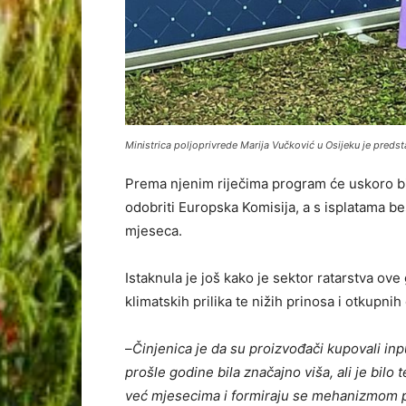
Ministrica poljoprivrede Marija Vučković u Osijeku je pred
Prema njenim riječima program će uskoro bi
odobriti Europska Komisija, a s isplatama be
mjeseca.
Istaknula je još kako je sektor ratarstva ove
klimatskih prilika te nižih prinosa i otkupnih 
–
Činjenica je da su proizvođači kupovali inp
prošle godine bila značajno viša, ali je bilo 
već mjesecima i formiraju se mehanizmom po