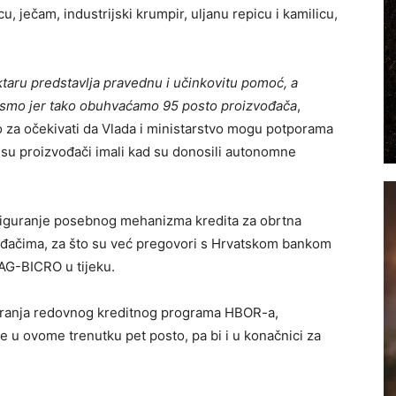
, ječam, industrijski krumpir, uljanu repicu i kamilicu,
taru predstavlja pravednu i učinkovitu pomoć, a
i smo jer tako obuhvaćamo 95 posto proizvođača
,
ko za očekivati da Vlada i ministarstvo mogu potporama
 su proizvođači imali kad su donosili autonomne
osiguranje posebnog mehanizma kredita za obrtna
ođačima, za što su već pregovori s Hrvatskom bankom
AG-BICRO u tijeku.
nciranja redovnog kreditnog programa HBOR-a,
e u ovome trenutku pet posto, pa bi i u konačnici za