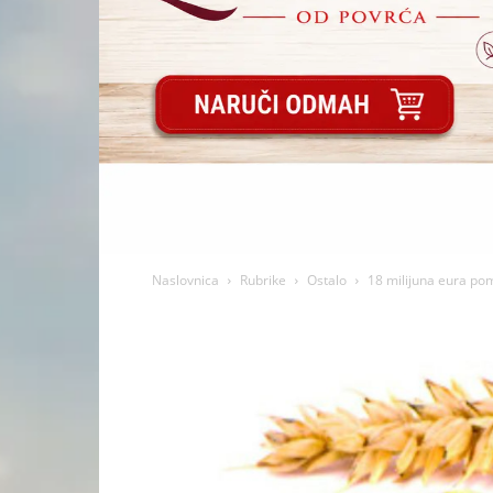
Naslovnica
Rubrike
Ostalo
18 milijuna eura po