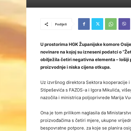
Podijeli
U prostorima HGK Županijske komore Osije
novinare na kojoj su izneseni podatci o “Žetv
obilježila četiri negativna elementa – lošiji
proizvodnje i niska cijena otkupa.
Uz izvršnog direktora Sektora kooperacije i 
Stipeševića s FAZOS-a i Igora Mikulića, viš
nazočila i ministrica poljoprivrede Marija Vu
Ona je tom prilikom naglasila da Ministars
proizvođačima s četiri mjere, ukupne vrijedn
bespovratne potpore. za koje se planira osig