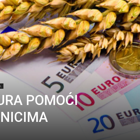
.
EURA POMOĆI
NICIMA