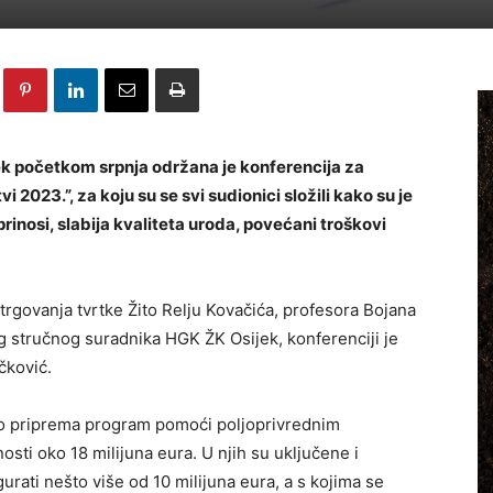
k početkom srpnja održana je konferencija za
i 2023.”, za koju su se svi sudionici složili kako su je
 prinosi, slabija kvaliteta uroda, povećani troškovi
trgovanja tvrtke Žito Relju Kovačića, profesora Bojana
eg stručnog suradnika HGK ŽK Osijek, konferenciji je
čković.
tvo priprema program pomoći poljoprivrednim
osti oko 18 milijuna eura. U njih su uključene i
urati nešto više od 10 milijuna eura, a s kojima se