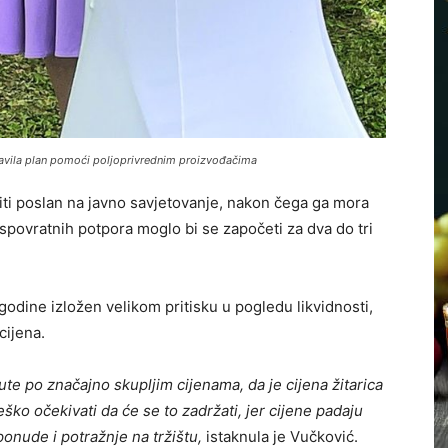
stavila plan pomoći poljoprivrednim proizvođačima
ti poslan na javno savjetovanje, nakon čega ga mora
spovratnih potpora moglo bi se započeti za dva do tri
 godine izložen velikom pritisku u pogledu likvidnosti,
cijena.
ute po značajno skupljim cijenama, da je cijena žitarica
teško očekivati da će se to zadržati, jer cijene padaju
nude i potražnje na tržištu,
istaknula je Vučković.