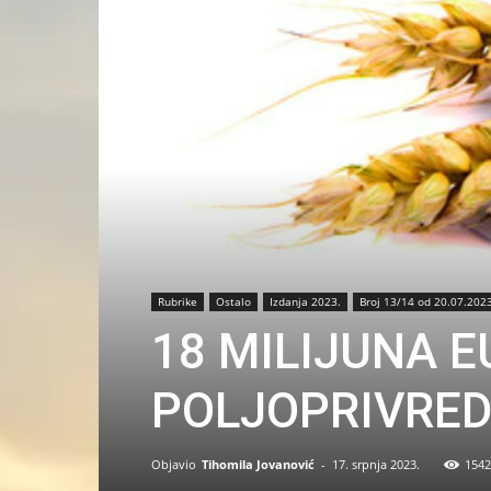
Rubrike
Ostalo
Izdanja 2023.
Broj 13/14 od 20.07.2023
18 MILIJUNA 
POLJOPRIVRED
Objavio
Tihomila Jovanović
-
17. srpnja 2023.
1542