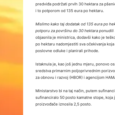
predviđa podržati prvih 30 hektara za pšenicu
i to potporom od 135 eura po hektaru.
Mislimo kako taj dodatak od 135 eura po hek
potporu za površinu do 30 hektara ponudil
objasnila je ministrica, dodavši kako je teš
po hektaru nadomjestiti sva očekivanja koja
poslovne odluke i planirali prihode.
Istaknula je, kao još jednu mjeru, ponovo 
sredstva primarnim poljoprivrednim porizv
za obnovu i razvoj (HBOR) i agencijom HAM
Ministarstvo bi na taj način, putem sufina
sufinanciralo 50 posto kamatne stope, koja j
proizvođače iznosila 2,5 posto.