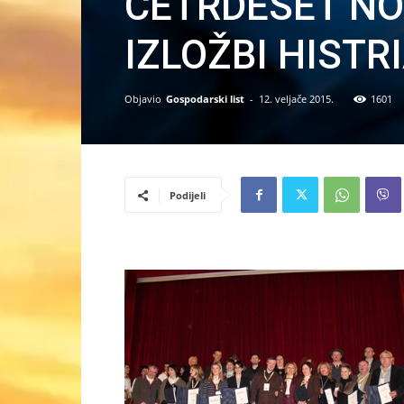
ČETRDESET NO
IZLOŽBI HISTR
Objavio
Gospodarski list
-
12. veljače 2015.
1601
Podijeli