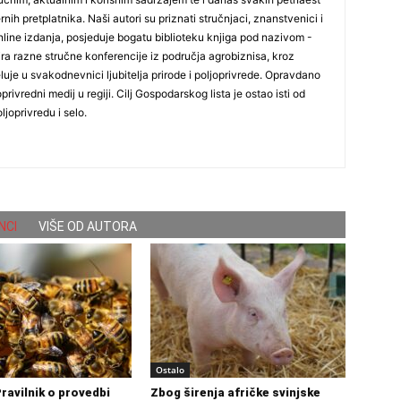
nih pretplatnika. Naši autori su priznati stručnjaci, znanstvenici i
online izdanja, posjeduje bogatu biblioteku knjiga pod nazivom -
ira razne stručne konferencije iz područja agrobiznisa, kroz
uje u svakodnevnici ljubitelja prirode i poljoprivrede. Opravdano
oprivredni medij u regiji. Cilj Gospodarskog lista je ostao isti od
ljoprivredu i selo.
NCI
VIŠE OD AUTORA
Ostalo
Pravilnik o provedbi
Zbog širenja afričke svinjske