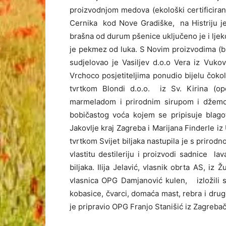
proizvodnjom medova (ekološki certificiran
Cernika
kod Nove Gradiške,
na Histriju 
brašna od durum pšenice uključeno je i ljekov
je pekmez od luka. S Novim proizvodima (bi
sudjelovao je Vasiljev d.o.o Vera iz Vuko
Vrchoco posjetiteljima ponudio bijelu čok
tvrtkom Blondi d.o.o.
iz Sv. Kirina (o
marmeladom i prirodnim sirupom i džemom
bobičastog voća kojem se pripisuje blago
Jakovlje kraj Zagreba i Marijana Finderle i
tvrtkom Svijet biljaka nastupila je s prir
vlastitu destileriju i proizvodi sadnice
lav
biljaka. Ilija Jelavić, vlasnik obrta AS, iz
vlasnica OPG Damjanović kulen,
izložili
kobasice, čvarci, domaća mast, rebra i drugo
je pripravio OPG Franjo Stanišić iz Zagreba