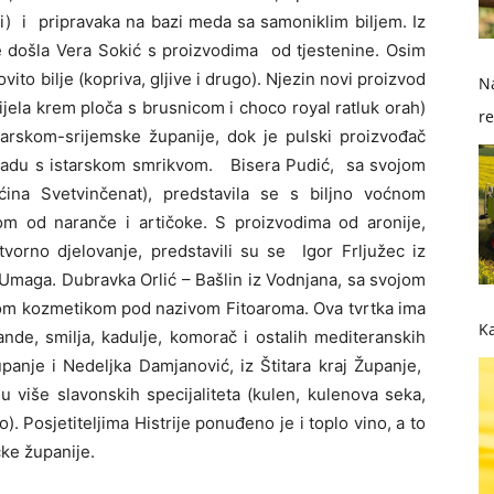
i)
i
pripravaka na bazi meda sa samoniklim biljem. Iz
je došla Vera Sokić s proizvodima
od tjestenine. Osim
ito bilje (kopriva, gljive i drugo). Njezin novi proizvod
Na
jela krem ploča s brusnicom i choco royal ratluk orah)
re
varskom-srijemske županije, dok je pulski proizvođač
so
oladu s istarskom smrikvom.
Bisera Pudić,
sa svojom
pćina Svetvinčenat), predstavila se s biljno voćnom
 od naranče i artičoke. S proizvodima od aronije,
tvorno djelovanje, predstavili su se
Igor Frljužec iz
z Umaga. Dubravka Orlić – Bašlin iz Vodnjana, sa svojom
odnom kozmetikom pod nazivom Fitoaroma. Ova tvrtka ima
Ka
ande, smilja, kadulje, komorač i ostalih mediteranskih
 Županje i Nedeljka Damjanović, iz Štitara kraj Županje,
 su više slavonskih specijaliteta (kulen, kulenova seka,
). Posjetiteljima Histrije ponuđeno je i toplo vino, a to
čke županije.