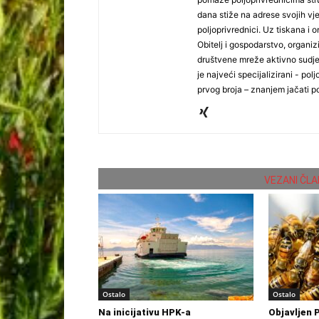
dana stiže na adrese svojih vjer
poljoprivrednici. Uz tiskana i 
Obitelj i gospodarstvo, organiz
društvene mreže aktivno sudjel
je najveći specijalizirani - polj
prvog broja – znanjem jačati po
VEZANI ČLA
Ostalo
Ostalo
Na inicijativu HPK-a
Objavljen 