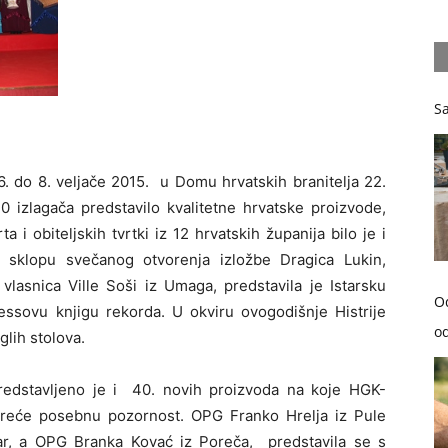
Sa
. do 8. veljače 2015.
u Domu hrvatskih branitelja 22.
20 izlagača predstavilo kvalitetne hrvatske proizvode,
 i obiteljskih tvrtki iz 12 hrvatskih županija bilo je i
. U sklopu svečanog otvorenja izložbe Dragica Lukin,
vlasnica Ville Soši iz Umaga, predstavila je Istarsku
O
nessovu knjigu rekorda. U okviru ovogodišnje Histrije
od
glih stolova.
redstavljeno je i
40. novih proizvoda na koje HGK-
kreće posebnu pozornost. OPG Franko Hrelja iz Pule
ar, a OPG Branka Kovać iz Poreča,
predstavila se s