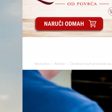
Naslovnica
Rubrike
Četrdeset novih proizvoda na 