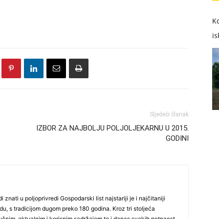
Ko
is
Sljedeći članak
IZBOR ZA NAJBOLJU POLJOLJEKARNU U 2015.
GODINI
i znati u poljoprivredi Gospodarski list najstariji je i najčitaniji
du, s tradicijom dugom preko 180 godina. Kroz tri stoljeća
čnim, aktualnim i korisnim sadržajem te i danas svakih petnaest