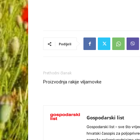
Podijeli
Prethodni članak
Proizvodnja rakije viljamovke
Gospodarski list
Gospodarski list – sve što vrijed
hrvatski časopis za poljoprivre
pomaže poljoprivrednicima stru