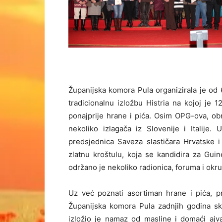
Županijska komora Pula organizirala je od 6
tradicionalnu izložbu Histria na kojoj je 1
ponajprije hrane i pića. Osim OPG-ova, obrta
nekoliko izlagača iz Slovenije i Italije
predsjednica Saveza slastičara Hrvatske i 
zlatnu kroštulu, koja se kandidira za Gui
održano je nekoliko radionica, foruma i okru
Uz već poznati asortiman hrane i pića, p
Županijska komora Pula zadnjih godina s
izložio je namaz od masline i domaći ajv