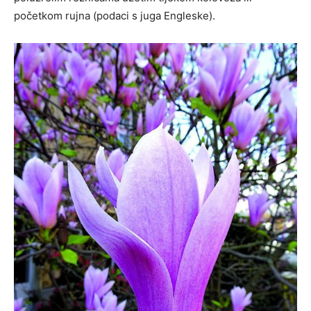
početkom rujna (podaci s juga Engleske).