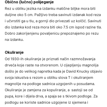
Obično (lučno) polijeganje
Rez u obliku jezika na izdanku matične biljke mora biti
duljine oko 5 cm. Pažljivo treba savinuti izdanak kod reza
i učvrstiti ga u tlu, a gornji dio privezati uz kolčić. Savinuti
dio izdanka kod reza mora biti oko 7.5 cm ispod razine tla.
Dobro zakorijenjenu povaljenicu prepoznajemo po rezu
na izdanku.
Okuliranje
Od 1930-ih okuliranje je priznati način razmnožavanja
drveća koje raste na otvorenom. U cijepljenju magnolija
došlo je do velikog napretka kada je David Knucky objavio
svoja iskustva s rezom u obliku slova T i okuliranjem
magnolije na podloge sadnica uzgojenih u posudama.
Okuliranje je zamjena za kopuliranje, a sastoji se od
pupa, kore i dijela drva, a spaja se s tkivom podloge. Za
podlogu se koriste sadnice uzgojene iz sjemena i