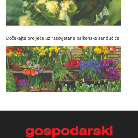
Dočekajte proljeće uz rascvjetane balkonske sandučiće