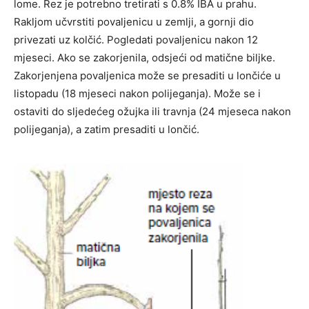
lome. Rez je potrebno tretirati s 0.8% IBA u prahu.
Rakljom učvrstiti povaljenicu u zemlji, a gornji dio
privezati uz kolčić. Pogledati povaljenicu nakon 12
mjeseci. Ako se zakorjenila, odsjeći od matične biljke.
Zakorjenjena povaljenica može se presaditi u lončiće u
listopadu (18 mjeseci nakon polijeganja). Može se i
ostaviti do sljedećeg ožujka ili travnja (24 mjeseca nakon
polijeganja), a zatim presaditi u lončić.