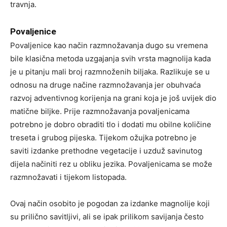
travnja.
Povaljenice
Povaljenice kao način razmnožavanja dugo su vremena
bile klasična metoda uzgajanja svih vrsta magnolija kada
je u pitanju mali broj razmnoženih biljaka. Razlikuje se u
odnosu na druge načine razmnožavanja jer obuhvaća
razvoj adventivnog korijenja na grani koja je još uvijek dio
matične biljke. Prije razmnožavanja povaljenicama
potrebno je dobro obraditi tlo i dodati mu obilne količine
treseta i grubog pijeska. Tijekom ožujka potrebno je
saviti izdanke prethodne vegetacije i uzduž savinutog
dijela načiniti rez u obliku jezika. Povaljenicama se može
razmnožavati i tijekom listopada.
Ovaj način osobito je pogodan za izdanke magnolije koji
su prilično savitljivi, ali se ipak prilikom savijanja često