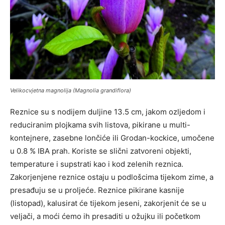
Velikocvjetna magnolija (
Magnolia grandiflora)
Reznice su s nodijem duljine 13.5 cm, jakom ozljedom i
reduciranim plojkama svih listova, pikirane u multi-
kontejnere, zasebne lončiće ili Grodan-kockice, umočene
u 0.8 % IBA prah. Koriste se slični zatvoreni objekti,
temperature i supstrati kao i kod zelenih reznica.
Zakorjenjene reznice ostaju u podlošcima tijekom zime, a
presađuju se u proljeće. Reznice pikirane kasnije
(listopad), kalusirat će tijekom jeseni, zakorjenit će se u
veljači, a moći ćemo ih presaditi u ožujku ili početkom