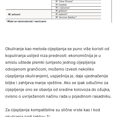
Okuliranje kao metoda cijepljenja se puno više koristi od
kopuliranja uslijed niza prednosti: ekonomičnija je u
smislu uštede plemki (umjesto jednog cijepljenja
odvojenom grančicom, možemo izvesti nekoliko
cijepljenja okuliranjem), uspješnija je, daje ujednačenije
biljke i zahtjeva manje vještine. Ako se ipak odlučimo za
cijepljenje ono se obavlja od sredine kolovoza do ožujka,
ovisno o uvriježenom načinu rada u pojedinom rasadniku.
Za cijepljenje kompatibilne su slične vrste kao i kod
okuliranja (vidi tablicu 1).