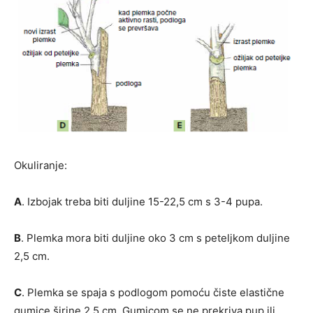
Okuliranje:
A
. Izbojak treba biti duljine 15-22,5 cm s 3-4 pupa.
B
. Plemka mora biti duljine oko 3 cm s peteljkom duljine
2,5 cm.
C
. Plemka se spaja s podlogom pomoću čiste elastične
gumice širine 2,5 cm. Gumicom se ne prekriva pup ili