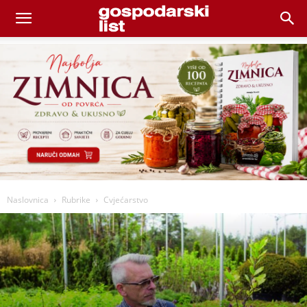
Naslovnica
Rubrike
Cvjećarstvo