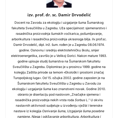
izv. prof. dr. sc. Damir Drvodelić
Docent na Zavodu za ekologiju i uzgajanje šuma Šumarskog
fakulteta Sveučilišta u Zagrebu. Uža specijalnost: sjemenarstvo i
rasadnička proizvodnja šumskih voćkarica, pošumljavanje,
arborikultura i rasadnička proizvodnja ukrasnoga bilja. iIv.prof.sc.
Damir Drvodelić, dipl. inž. šum. rođen je u Zagrebu 08.06.1974.
godine. Osnovnu i srednju elektrotehničku školu, smjer
elektroenergetika, završio je u Velikoj Gorici. Nakon mature 1993.
godine upisuje studij šumarstva na Šumarskom fakultetu
Sveučilišta u Zagrebu. Diplomirao je u prosincu 1999. godine na
kolegiju Zaštita prirode sa temom «Ekološki i prostorni značaj
Turopoljskog luga». Od 15. ožujka 2002. godine zaposlen je na
Šumarskom fakultetu Sveučilišta u Zagrebu u Zavodu za
ekologiju i uzgajanje šuma kao znanstveni novak. Godine 2010.
obranio je disertaciju pod naslovom „Značajke sjemena i
rasadnička proizvodnja nekih vrsta roda
Sorbus
L.“ U okviru
nastavnih aktivnosti sudjeluje u izvođenju vježbi i terenske
nastave iz kolegija
Osnivanje šuma, Uzgajanje šuma posebne
namjene, Njega i održavanje arborikultura, Arborikultura i