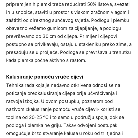
pripremljenih plemki treba reducirati 50% listova, svezati
ih u snopiće, staviti u prostor s viskom zračnom vlagom i
zaštititi od direktnog sunčevog svjetla. Podlogu i plemku
obavezno vežemo gumicom za cijepljenje, a podlogu
prevršavamo do 30 cm od cijepa. Primljeni cijepovi
postupno se privikavaju, ostaju u stakleniku preko zime, a
presađuju se u proljeće. Podloga se prevršava u trenutku
kada plemka počne aktivno s rastom.
Kalusiranje pomoću vruće cijevi
Tehnika rada koja je nedavno otkrivena odnosi se na
poticanje predkalusiranja cijepa prije učvršćivanja i
razvoja izbojka. U ovom postupku, poznatom pod
nazivom «kalusiranje pomoću vruće cijevi» koristi se
toplina od 20-25 ºC i to samo u području spoja, dok se
podloga i plemka ne griju. Takav odvojeni postupak
omogućuje brzo stvaranje kalusa u roku od tri tjedna i