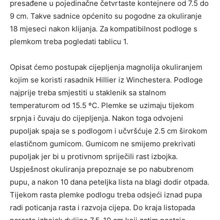
presađene u pojedinačne četvrtaste kontejnere od 7.5 do
9 cm. Takve sadnice općenito su pogodne za okuliranje
18 mjeseci nakon klijanja. Za kompatibilnost podloge s
plemkom treba pogledati tablicu 1.
Opisat ćemo postupak cijepljenja magnolija okuliranjem
kojim se koristi rasadnik Hillier iz Winchestera. Podloge
najprije treba smjestiti u staklenik sa stalnom
temperaturom od 15.5 ºC. Plemke se uzimaju tijekom
srpnja i čuvaju do cijepljenja. Nakon toga odvojeni
pupoljak spaja se s podlogom i učvršćuje 2.5 cm širokom
elastičnom gumicom. Gumicom ne smijemo prekrivati
pupoljak jer bi u protivnom spriječili rast izbojka.
Uspješnost okuliranja prepoznaje se po nabubrenom
pupu, a nakon 10 dana peteljka lista na blagi dodir otpada.
Tijekom rasta plemke podlogu treba odsjeći iznad pupa
radi poticanja rasta i razvoja cijepa. Do kraja listopada