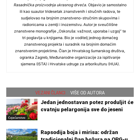
Rasadnička proizvodnja ukrasnog drveća.
Objavio je samostalno
ili kao suautor tridesetak znanstvenih i stručnih radova, te
sudjelovao na brojnim znanstveno-stručnim skupovima i
radionicama u zemlji i inozemstvu. Autor je sveučilišne
znanstvene monografije „Oskoruša: važnost, uporaba i uzgoj“ te
tri poglavlja u knjigama. Bio je voditelj jednog domaćeg
znanstvenog projekta i suradnik na brojnim domaćim
znanstvenim projektima. Član je Hrvatskog šumarskog društva,
ogranka Zagreb, Međunarodne organizacije za ispitivanje
sjemena (ISTA) i Hrvatske udruge za arborikulturu (HUA).
VEZANI ČLANCI
VIŠE OD AUTORA
Jedan jednostavan potez produljit će
cvatnju pelargonija sve do jeseni
Cvjećarstvo
Rapsodija boja i mirisa: održan
tradicionalni Dan božura na OPG-u