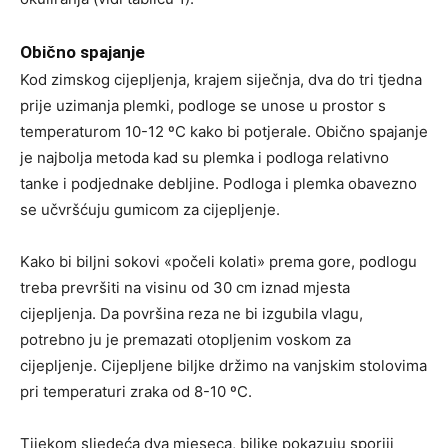
Obično spajanje
Kod zimskog cijepljenja, krajem siječnja, dva do tri tjedna
prije uzimanja plemki, podloge se unose u prostor s
temperaturom 10-12 ºC kako bi potjerale. Obično spajanje
je najbolja metoda kad su plemka i podloga relativno
tanke i podjednake debljine. Podloga i plemka obavezno
se učvršćuju gumicom za cijepljenje.
Kako bi biljni sokovi «počeli kolati» prema gore, podlogu
treba prevršiti na visinu od 30 cm iznad mjesta
cijepljenja. Da površina reza ne bi izgubila vlagu,
potrebno ju je premazati otopljenim voskom za
cijepljenje. Cijepljene biljke držimo na vanjskim stolovima
pri temperaturi zraka od 8-10 ºC.
Tijekom sljedeća dva mjeseca, biljke pokazuju sporiji