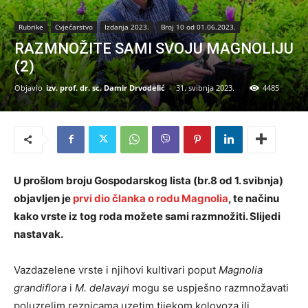
Rubrike
Cvjećarstvo
Izdanja 2023.
Broj 10 od 01.06.2023.
RAZMNOŽITE SAMI SVOJU MAGNOLIJU
(2)
Objavio
izv. prof. dr. sc. Damir Drvodelić
-
31. svibnja 2023.
4485
U prošlom broju Gospodarskog lista (br.8 od 1. svibnja)
objavljen je
prvi dio članka o rodu Magnolia
, te načinu
kako vrste iz tog roda možete sami razmnožiti. Slijedi
nastavak.
Vazdazelene vrste i njihovi kultivari poput
Magnolia
grandiflora
i
M. delavayi
mogu se uspješno razmnožavati
poluzrelim reznicama uzetim tijekom kolovoza ili