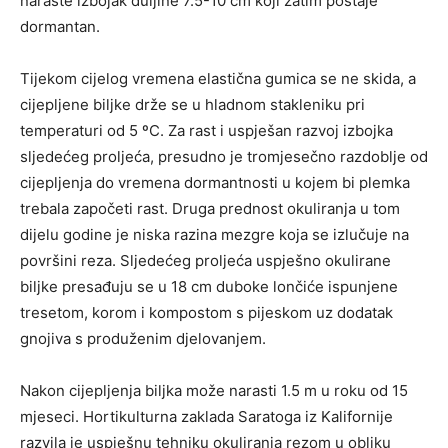
naraste izbojak duljine 7.5-10 cm koji zatim postaje
dormantan.
Tijekom cijelog vremena elastična gumica se ne skida, a
cijepljene biljke drže se u hladnom stakleniku pri
temperaturi od 5 ºC. Za rast i uspješan razvoj izbojka
sljedećeg proljeća, presudno je tromjesečno razdoblje od
cijepljenja do vremena dormantnosti u kojem bi plemka
trebala započeti rast. Druga prednost okuliranja u tom
dijelu godine je niska razina mezgre koja se izlučuje na
površini reza. Sljedećeg proljeća uspješno okulirane
biljke presađuju se u 18 cm duboke lončiće ispunjene
tresetom, korom i kompostom s pijeskom uz dodatak
gnojiva s produženim djelovanjem.
Nakon cijepljenja biljka može narasti 1.5 m u roku od 15
mjeseci. Hortikulturna zaklada Saratoga iz Kalifornije
razvila je uspješnu tehniku okuliranja rezom u obliku