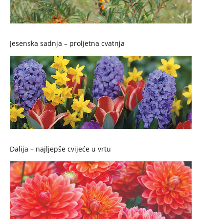
Jesenska sadnja – proljetna cvatnja
Dalija – najljepše cvijeće u vrtu