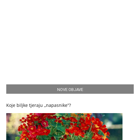
NOVE OBJAVE
Koje biljke tjeraju ,,napasnikeʺ?