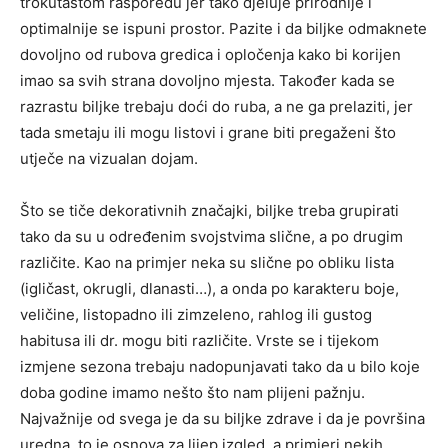
trokutastom rasporedu jer tako djeluje prirodnije i
optimalnije se ispuni prostor. Pazite i da biljke odmaknete
dovoljno od rubova gredica i opločenja kako bi korijen
imao sa svih strana dovoljno mjesta. Također kada se
razrastu biljke trebaju doći do ruba, a ne ga prelaziti, jer
tada smetaju ili mogu listovi i grane biti pregaženi što
utječe na vizualan dojam.
Što se tiče dekorativnih značajki, biljke treba grupirati
tako da su u određenim svojstvima slične, a po drugim
različite. Kao na primjer neka su slične po obliku lista
(igličast, okrugli, dlanasti…), a onda po karakteru boje,
veličine, listopadno ili zimzeleno, rahlog ili gustog
habitusa ili dr. mogu biti različite. Vrste se i tijekom
izmjene sezona trebaju nadopunjavati tako da u bilo koje
doba godine imamo nešto što nam plijeni pažnju.
Najvažnije od svega je da su biljke zdrave i da je površina
uredna, to je osnova za lijep izgled, a primjeri nekih