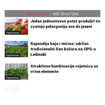
VEZANI ČLANCI
VIŠE OD AUTORA
Jedan jednostavan potez produljit će
cvatnju pelargonija sve do jeseni
Cvjećarstvo
Rapsodija boja i mirisa: održan
tradicionalni Dan božura na OPG-u
Ledinski
Cvjećarstvo
Atraktivne kombinacije cvjetnica uz
vrtne elemente
Cvjećarstvo