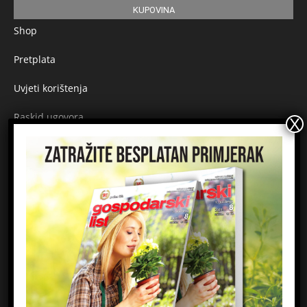
KUPOVINA
Shop
Pretplata
Uvjeti korištenja
Raskid ugovora
Načini plaćanja
Sigurnost plaćanja
Prijavite se na newsletter
Ime
Email