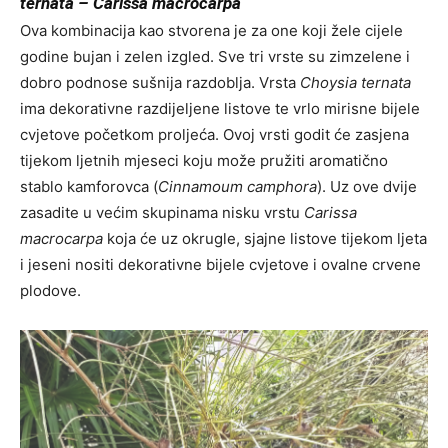
ternata – Carissa macrocarpa
Ova kombinacija kao stvorena je za one koji žele cijele
godine bujan i zelen izgled. Sve tri vrste su zimzelene i
dobro podnose sušnija razdoblja. Vrsta
Choysia ternata
ima dekorativne razdijeljene listove te vrlo mirisne bijele
cvjetove početkom proljeća. Ovoj vrsti godit će zasjena
tijekom ljetnih mjeseci koju može pružiti aromatično
stablo kamforovca (
Cinnamoum camphora
). Uz ove dvije
zasadite u većim skupinama nisku vrstu
Carissa
macrocarpa
koja će uz okrugle, sjajne listove tijekom ljeta
i jeseni nositi dekorativne bijele cvjetove i ovalne crvene
plodove.