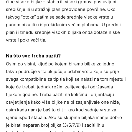
čine visoke biljke – stabla ili visoki grmovi postavljeni
središnje ili u stražnji plan predviđene površine. Oko
takvog “otoka” zatim se sade srednje visoke vrste u
punom nizu ili u isprekidanim većim plohama. U prednji
plan i između srednje visokih biljaka onda dolaze niske
vrste i pokrivači tla.
Na što sve treba paziti?
Osim po visini, ključ po kojem biramo biljke za jedno
takvo područje vrta uključuje odabir vrsta koje su prije
svega kompatibilne za tip tla koji se nalazi na tom mjestu i
koje će trebati jednak režim zalijevanja i održavanja
tijekom godine. Treba paziti na količinu i orijentaciju
osvjetljenja kako više biljke ne bi zasjenjivale one niže,
osim kada nam je baš to cilj – kao kod sadnje vrsta za
sjenu ispod stabala. Ako su skupine biljaka manje dobro
je birati neparan broj biljka (3/5/7/9) i saditi ih u