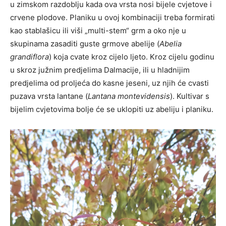
u zimskom razdoblju kada ova vrsta nosi bijele cvjetove i
crvene plodove. Planiku u ovoj kombinaciji treba formirati
kao stablašicu ili viši „multi-stem“ grm a oko nje u
skupinama zasaditi guste grmove abelije (
Abelia
grandiflora
) koja cvate kroz cijelo ljeto. Kroz cijelu godinu
u skroz južnim predjelima Dalmacije, ili u hladnijim
predjelima od proljeća do kasne jeseni, uz njih će cvasti
puzava vrsta lantane (
Lantana montevidensis
). Kultivar s
bijelim cvjetovima bolje će se uklopiti uz abeliju i planiku.