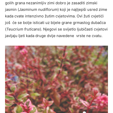
golih grana nezanimljiv zimi dobro je zasaditi zimski
jasmin (
Jasminum nudiflorum
) koji je najljepši usred zime
kada cvate intenzivno žutim cvjetovima. Ovi žuti cvjetići
još će se bolje isticati uz bijele grane grmastog dubačca
(
Teucrium fruticans
). Njegovi se svijetlo ljubičasti cvjetovi
javljaju ljeti kada druge dvije navedene vrste ne cvatu.