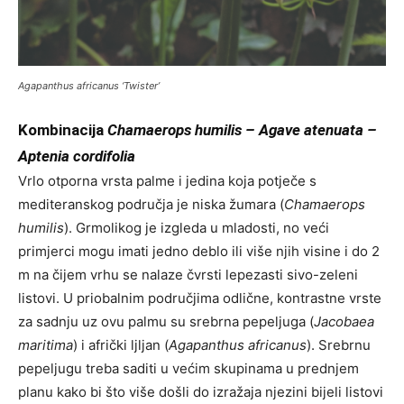
Agapanthus africanus ‘Twister’
Kombinacija
Chamaerops humilis – Agave atenuata –
Aptenia cordifolia
Vrlo otporna vrsta palme i jedina koja potječe s
mediteranskog područja je niska žumara (
Chamaerops
humilis
). Grmolikog je izgleda u mladosti, no veći
primjerci mogu imati jedno deblo ili više njih visine i do 2
m na čijem vrhu se nalaze čvrsti lepezasti sivo-zeleni
listovi. U priobalnim područjima odlične, kontrastne vrste
za sadnju uz ovu palmu su srebrna pepeljuga (
Jacobaea
maritima
) i afrički ljljan (
Agapanthus africanus
). Srebrnu
pepeljugu treba saditi u većim skupinama u prednjem
planu kako bi što više došli do izražaja njezini bijeli listovi