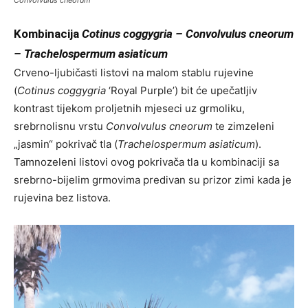
Kombinacija
Cotinus coggygria – Convolvulus cneorum
– Trachelospermum asiaticum
Crveno-ljubičasti listovi na malom stablu rujevine
(
Cotinus coggygria
‘Royal Purple’) bit će upečatljiv
kontrast tijekom proljetnih mjeseci uz grmoliku,
srebrnolisnu vrstu
Convolvulus cneorum
te zimzeleni
„jasmin“ pokrivač tla (
Trachelospermum asiaticum
).
Tamnozeleni listovi ovog pokrivača tla u kombinaciji sa
srebrno-bijelim grmovima predivan su prizor zimi kada je
rujevina bez listova.