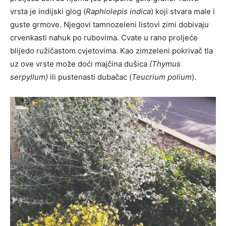
vrsta je indijski glog (
Raphiolepis indica
) koji stvara male i
guste grmove. Njegovi tamnozeleni listovi zimi dobivaju
crvenkasti nahuk po rubovima. Cvate u rano proljeće
blijedo ružičastom cvjetovima. Kao zimzeleni pokrivač tla
uz ove vrste može doći majčina dušica
(Thymus
serpyllum)
ili pustenasti dubačac (
Teucrium polium
).