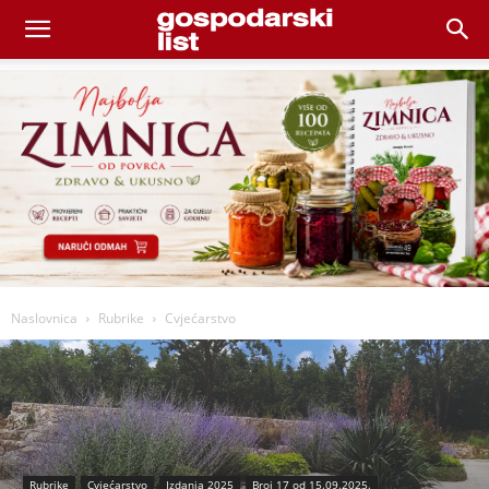
Naslovnica
Rubrike
Cvjećarstvo
Rubrike
Cvjećarstvo
Izdanja 2025
Broj 17 od 15.09.2025.