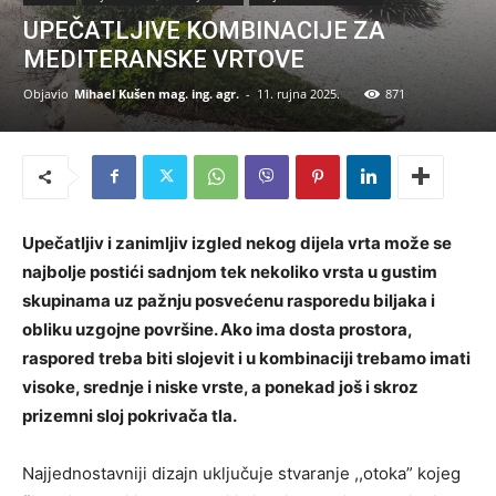
UPEČATLJIVE KOMBINACIJE ZA
MEDITERANSKE VRTOVE
Objavio
Mihael Kušen mag. ing. agr.
-
11. rujna 2025.
871
Upečatljiv i zanimljiv izgled nekog dijela vrta može se
najbolje postići sadnjom tek nekoliko vrsta u gustim
skupinama uz pažnju posvećenu rasporedu biljaka i
obliku uzgojne površine. Ako ima dosta prostora,
raspored treba biti slojevit i u kombinaciji trebamo imati
visoke, srednje i niske vrste, a ponekad još i skroz
prizemni sloj pokrivača tla.
Najjednostavniji dizajn uključuje stvaranje ,,otoka” kojeg