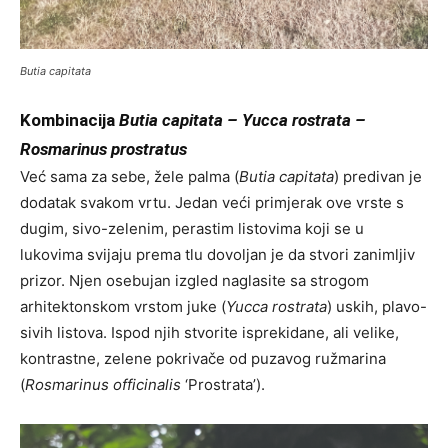
Butia capitata
Kombinacija
Butia capitata – Yucca rostrata –
Rosmarinus prostratus
Već sama za sebe, žele palma (
Butia capitata
) predivan je
dodatak svakom vrtu. Jedan veći primjerak ove vrste s
dugim, sivo-zelenim, perastim listovima koji se u
lukovima svijaju prema tlu dovoljan je da stvori zanimljiv
prizor. Njen osebujan izgled naglasite sa strogom
arhitektonskom vrstom juke (
Yucca rostrata
) uskih, plavo-
sivih listova. Ispod njih stvorite isprekidane, ali velike,
kontrastne, zelene pokrivače od puzavog ružmarina
(
Rosmarinus officinalis
‘Prostrata’).