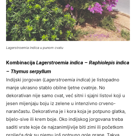
Lagerstroemia indica
u punom cvatu
Kombinacija
Lagerstroemia indica – Raphiolepis indica
– Thymus serpyllum
Indijski jorgovan (
Lagerstroemia indica
) je listopadno
manje ukrasno stablo obilne ljetne cvatnje. No
dekorativan nije samo cvat, već sitni i sjajni listovi koji u
jesen mijenjaju boju iz zelene u intenzivno crveno-
narančastu. Dekorativna je i kora koja je potpuno glatka,
bijelo-sive ili krem boje. Oko indijskog jorgovana treba
saditi vrste koje će najzanimljivije biti zimi ili početkom
proljeća dok su njemu još potpuno gole grane. Takva