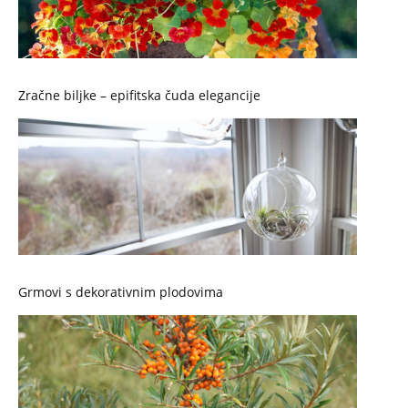
Zračne biljke – epifitska čuda elegancije
Grmovi s dekorativnim plodovima