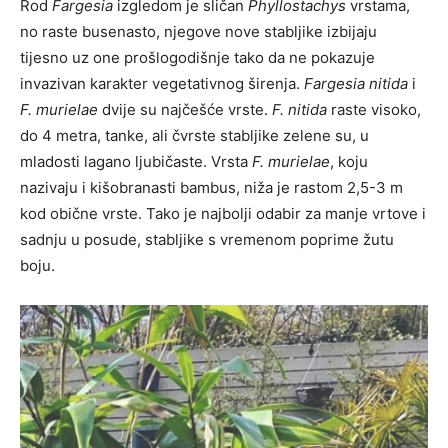
Rod
Fargesia
izgledom je sličan
Phyllostachys
vrstama,
no raste busenasto, njegove nove stabljike izbijaju
tijesno uz one prošlogodišnje tako da ne pokazuje
invazivan karakter vegetativnog širenja.
Fargesia nitida
i
F.
murielae
dvije su najčešće vrste.
F. nitida
raste visoko,
do 4 metra, tanke, ali čvrste stabljike zelene su, u
mladosti lagano ljubičaste. Vrsta
F. murielae
, koju
nazivaju i kišobranasti bambus, niža je rastom 2,5-3 m
kod obične vrste. Tako je najbolji odabir za manje vrtove i
sadnju u posude, stabljike s vremenom poprime žutu
boju.