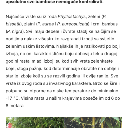
apsolutno sve bambuse nemoguće kontrolirati.
Najčešće vrste su iz roda
Phyllostachys
; zeleni (
P.
bissetii
), zlatni (
P. aurea
i
P. aureosulcata
) i crni bambus
(
P. nigra
). Svi imaju debele i čvrste stabljike na čijim se
nodijima nalaze višestruko razgranati izboji sa svijetlo
zelenim uskim listovima. Najlakše ih je razlikovati po boji
izboja, no oni karakterističnu boju dobivaju tek u drugoj
godini rasta, mladi izboji su kod svih vrsta zelenkaste
boje, stoga pažnju kod determinacije obratite na deblje i
starije izboje koji su se razvili godinu ili dvije ranije. Sve
vrste iz ovog roda su invazivnog karaktera. Brzo se šire i
potpuno su otporne na niske temperature do minimalno
-17 °C. Visina rasta u našim krajevima doseže im od 6 do
8 metara.