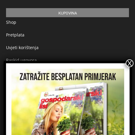
KUPOVINA
Shop
Pretplata
Uvjeti korištenja
Raskid ugovora
Načini plaćanja
Sigurnost plaćanja
Prijavite se na newsletter
Ime