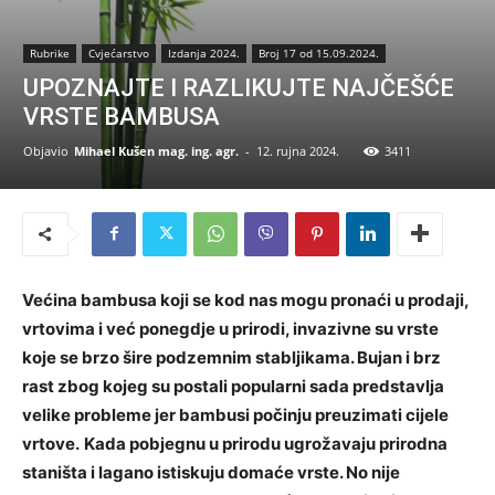
Rubrike
Cvjećarstvo
Izdanja 2024.
Broj 17 od 15.09.2024.
UPOZNAJTE I RAZLIKUJTE NAJČEŠĆE
VRSTE BAMBUSA
Objavio
Mihael Kušen mag. ing. agr.
-
12. rujna 2024.
3411
Većina bambusa koji se kod nas mogu pronaći u prodaji,
vrtovima i već ponegdje u prirodi, invazivne su vrste
koje se brzo šire podzemnim stabljikama. Bujan i brz
rast zbog kojeg su postali popularni sada predstavlja
velike probleme jer bambusi počinju preuzimati cijele
vrtove.
Kada pobjegnu u prirodu ugrožavaju prirodna
staništa i lagano istiskuju domaće vrste. No nije