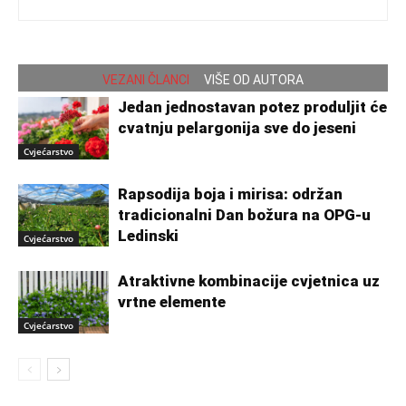
VEZANI ČLANCI
VIŠE OD AUTORA
Jedan jednostavan potez produljit će
cvatnju pelargonija sve do jeseni
Cvjećarstvo
Rapsodija boja i mirisa: održan
tradicionalni Dan božura na OPG-u
Ledinski
Cvjećarstvo
Atraktivne kombinacije cvjetnica uz
vrtne elemente
Cvjećarstvo