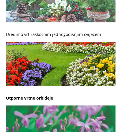
Uredimo vrt raskošnim jednogodišnjim cvijećem
Otporne vrtne orhideje