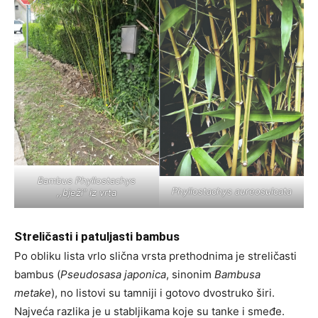
Bambus
Phyllostachys
Phyllostachys aureosulcata
,,bježiʺ iz vrta
Streličasti i patuljasti bambus
Po obliku lista vrlo slična vrsta prethodnima je streličasti
bambus (
Pseudosasa japonica
, sinonim
Bambusa
metake
), no listovi su tamniji i gotovo dvostruko širi.
Najveća razlika je u stabljikama koje su tanke i smeđe.