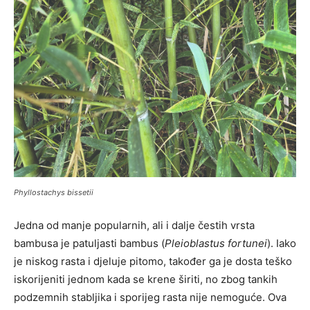
Phyllostachys bissetii
Jedna od manje popularnih, ali i dalje čestih vrsta
bambusa je patuljasti bambus (
Pleioblastus
fortunei
). Iako
je niskog rasta i djeluje pitomo, također ga je dosta teško
iskorijeniti jednom kada se krene širiti, no zbog tankih
podzemnih stabljika i sporijeg rasta nije nemoguće. Ova