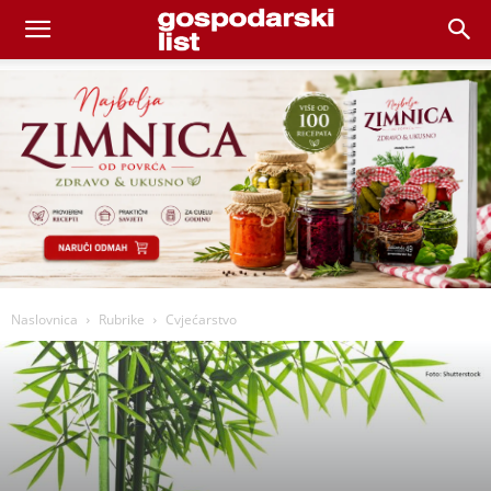
Naslovnica
Rubrike
Cvjećarstvo