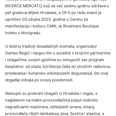
RICERCE MERCATO, koji se već sedmu godinu održava u
pet gradova diljem Hrvatske, a 29-ti po redu event je
upriličen 03.ožujka 2023. godine u Centru za
manifestacije i kulturu CMIK, te Rivalmare Boutique
hotelu u Novigradu.
U dobroj tradiciji dosadašnjih evenata, organizator
Dantes Begić i njegov tim u suradnji s brojnim partnerima
i izlagačima, svojim gostima su omogućili sav program
besplatno: od ulaza, korištenja čaša do stručnih radionica,
predavanja i kuharsko-edukacijskih degustacija, što ovaj
događaj izdvaja po svojoj posebnosti.
Nastupili su probrani izlagači iz Hrvatske i regije, s
naglaskom na malim proizvođačima poput redovito
nagrađivanih maslinara, obiteljskih sirana, vinara,
proizvođača ribljih delikatesa, piva, žestica i slastica, a