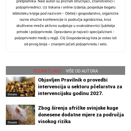
pretplatnika. Naši autori su priznati stručnjaci, znanstvenici i
poljoprivrednici. Uz tiskana i online izdanja, posjeduje bogatu
biblioteku knjiga pod nazivom - Obitelj i gospodarstvo, organizira
razne stručne konferencije iz područja agrobiznisa, kroz
društvene mreže aktivno sudjeluje u svakodnevnici ljubitelja
prirode i poljoprivrede. Opravdano je najveći specijalizirani -
poljoprivredni medij u regiji. Cilj Gospodarskog lista je ostao isti
od prvog broja – znanjem jačati poljoprivredu i selo.
VEZANI ČLANCI
VIŠE OD AUTORA
Objavljen Pravilnik o provedbi
intervencija u sektoru pčelarstva za
intervencijsku godinu 2027.
Ostalo
Zbog širenja afričke svinjske kuge
donesene dodatne mjere za područja
visokog rizika
Ostalo