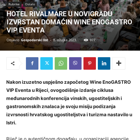
Rubrike
Ostalo
HOTEL RIVALMARE U NOVIGRADU
IZVRSTAN DOMAĆIN WINE ENOGASTRO
VIP EVENTA
Objavio
Gospodarski list
-
8. ožujka 2023.
977
Nakon izuzetno uspješno započetog Wine EnoGASTRO
VIP Eventa u Rijeci, ovogodišnje izdanje ciklusa
međunarodnih konferencija vinskih, ugostiteljskih i
gastronomskih znalaca je svoju misiju podizanja
izvrsnosti hrvatskog ugostiteljstva i turizma nastavilo u
Istri.
Riječ je o autentičnom događaju, u organizaciji agencije