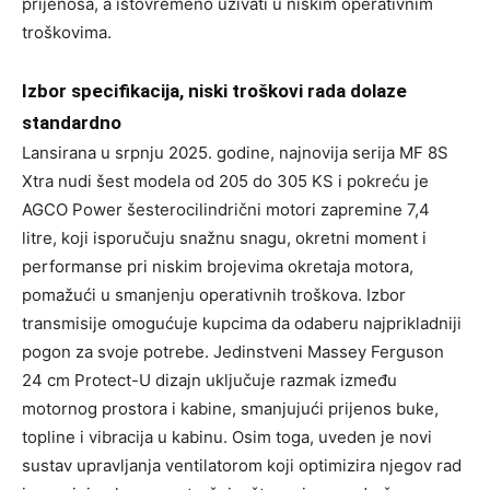
prijenosa, a istovremeno uživati u niskim operativnim
troškovima.
Izbor specifikacija, niski troškovi rada dolaze
standardno
Lansirana u srpnju 2025. godine, najnovija serija MF 8S
Xtra nudi šest modela od 205 do 305 KS i pokreću je
AGCO Power šesterocilindrični motori zapremine 7,4
litre, koji isporučuju snažnu snagu, okretni moment i
performanse pri niskim brojevima okretaja motora,
pomažući u smanjenju operativnih troškova. Izbor
transmisije omogućuje kupcima da odaberu najprikladniji
pogon za svoje potrebe. Jedinstveni Massey Ferguson
24 cm Protect-U dizajn uključuje razmak između
motornog prostora i kabine, smanjujući prijenos buke,
topline i vibracija u kabinu. Osim toga, uveden je novi
sustav upravljanja ventilatorom koji optimizira njegov rad