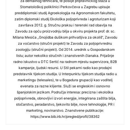
za dentalnog tehničara, te poslije pripravničkog staža u
Stomatološkoj poliklinici Perkovčeva u Zagrebu upisuje
preddiplomski studij Agroekologija na Agronomskom fakultetu,
zatim diplomski studij Ekološka poljoprivreda i agroturizam koji
završava 2012. g. Stručnu praksu i terenski rad obavlja na
Zavodu za opću proizvodnju bilja u okviru projekta prof. dr. sc.
Milana Mesića „Gnojidba dušikom prihvatljiva za okoliš“, Zavodu
za voćarstvo (stručni projekt) te Zavodu za poljoprivrednu
zoologiju (stručni projekt). Od 2014. urednik u Gospodarskom
listu; autor nekoliko stručnih i znanstvenih članaka. Prijašnje
radno iskustvo u DTC Sertić na radnom mjestu supervizora, B2B
kampanje, ljudski resursi. U Stil pekarni radio kao prodajni
predstavnik tijekom studija. U Interpunktu tijekom studija radio u
marketingu (telesales), te u Bogadura grupaciji kao voditelj
evenata za razne klijente. Služi se engleskim i osnovno
španjolskim jezikom. Područja interesa: precizna i ekološka
poljoprivreda, obnovljivi izvori energije, integrirana zaštita bilja,
stočarstvo, peradarstvo, ljekovito bilje, nove tehnologije, PR i
marketing, novinarstvo. Znanstvene publikacije:
https://www.bib.irb.hr/pregled/profil/38362