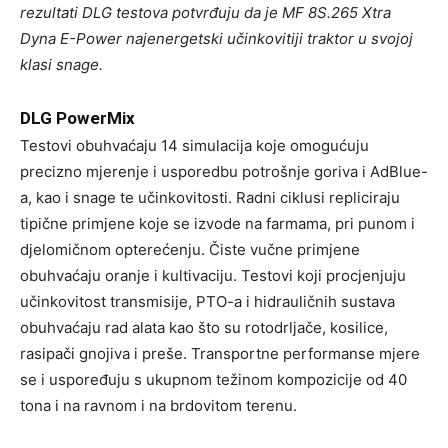
rezultati DLG testova potvrđuju da je MF 8S.265 Xtra
Dyna E-Power najenergetski učinkovitiji traktor u svojoj
klasi snage.
DLG PowerMix
Testovi obuhvaćaju 14 simulacija koje omogućuju
precizno mjerenje i usporedbu potrošnje goriva i AdBlue-
a, kao i snage te učinkovitosti. Radni ciklusi repliciraju
tipične primjene koje se izvode na farmama, pri punom i
djelomičnom opterećenju. Čiste vučne primjene
obuhvaćaju oranje i kultivaciju. Testovi koji procjenjuju
učinkovitost transmisije, PTO-a i hidrauličnih sustava
obuhvaćaju rad alata kao što su rotodrljače, kosilice,
rasipači gnojiva i preše. Transportne performanse mjere
se i uspoređuju s ukupnom težinom kompozicije od 40
tona i na ravnom i na brdovitom terenu.