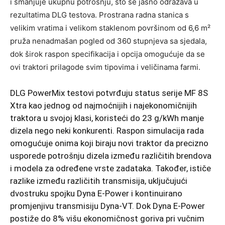
i smanjuje ukupnu potrošnju, što se jasno odražava u
rezultatima DLG testova. Prostrana radna stanica s
velikim vratima i velikom staklenom površinom od 6,6 m²
pruža nenadmašan pogled od 360 stupnjeva sa sjedala,
dok širok raspon specifikacija i opcija omogućuje da se
ovi traktori prilagode svim tipovima i veličinama farmi.
DLG PowerMix testovi potvrđuju status serije MF 8S
Xtra kao jednog od najmoćnijih i najekonomičnijih
traktora u svojoj klasi, koristeći do 23 g/kWh manje
dizela nego neki konkurenti. Raspon simulacija rada
omogućuje onima koji biraju novi traktor da precizno
usporede potrošnju dizela između različitih brendova
i modela za određene vrste zadataka. Također, ističe
razlike između različitih transmisija, uključujući
dvostruku spojku Dyna E-Power i kontinuirano
promjenjivu transmisiju Dyna-VT. Dok Dyna E-Power
postiže do 8% višu ekonomičnost goriva pri vučnim