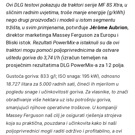
Ovi DLG testovi pokazuju da traktori serije MF 8S Xtra, u
sličnim radnim uvjetima, troše manje energije (g/kWh)
nego drugi proizvođači i modeli u istom segmentu
tržišta, u svim primjenama
, potvrđuje
Jérôme Aubrion
,
direktor marketinga Massey Ferguson za Europu i
Bliski istok.
Rezultati PowerMix-a istaknuli su da ovi
traktori mogu pomoći poljoprivrednicima da ostvare
uštedu goriva do 3,74 l/h (
izračun temeljen na
prosječnim rezultatima DLG PowerMix-a za 12 polja.
Gustoća goriva: 833 g/l; ISO snaga: 195 kW)
, odnosno
18.727 litara za 5.000 radnih sati, čineći ih mjerilom u
pogledu snage i učinkovitosti goriva. Za vlasnike, to znači
obrađivanje više hektara uz istu potrošnju goriva,
smanjujući njihove operativne troškove. U kompaniji
Massey Ferguson naš cilj je osigurati rješenja strojeva
koja su praktična, pouzdana i učinkovita kako bi naši
poljoprivrednici mogli raditi održivo i profitabilno, a ovi