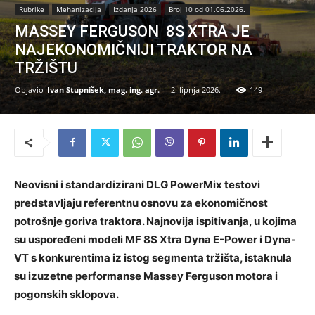
Rubrike
Mehanizacija
Izdanja 2026
Broj 10 od 01.06.2026.
MASSEY FERGUSON 8S XTRA JE
NAJEKONOMIČNIJI TRAKTOR NA
TRŽIŠTU
Objavio
Ivan Stupnišek, mag. ing. agr.
-
2. lipnja 2026.
149
Neovisni i standardizirani DLG PowerMix testovi
predstavljaju referentnu osnovu za ekonomičnost
potrošnje goriva traktora. Najnovija ispitivanja, u kojima
su uspoređeni modeli MF 8S Xtra Dyna E-Power i Dyna-
VT s konkurentima iz istog segmenta tržišta, istaknula
su izuzetne performanse Massey Ferguson motora i
pogonskih sklopova.