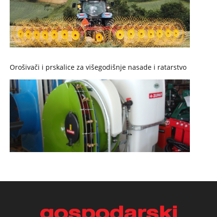
Orošivači i prskalice za višegodišnje nasade i ratarstvo