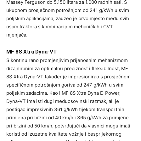
Massey Ferguson do 5.150 litara za 1.000 radnih sati. S
ukupnom prosječnom potrošnjom od 241 g/kWh u svim
poljskim aplikacijama, zauzeo je prvo mjesto među svih
osam traktora s kombinacijom mehaničkih i CVT
mjenjača.
MF 8S Xtra Dyna-VT
S kontinuirano promjenjivim prijenosnim mehanizmom
dizajniranim za optimalnu preciznost i fleksibilnost, MF
8S Xtra Dyna-VT također je impresionirao s prosječnom
specifičnom potrošnjom goriva od 247 g/kWh u svim
poljskim zadacima. Kao i MF 8S Xtra Dyna E-Power,
Dyna-VT ima isti dugi međuosovinski razmak, ali je
postigao impresivnih 361 g/kWh tijekom transportnih
primjena pri brzini od 40 km/h i 365 g/kWh za primjene
pri brzini od 50 km/h, potvrđujući da vlasnici mogu imati
koristi od izuzetne kvalitete vožnje i besprijekornog