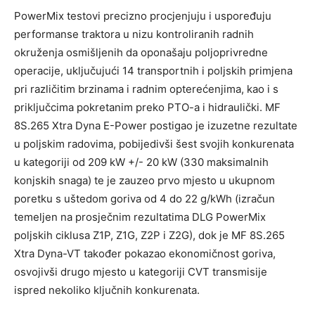
PowerMix testovi precizno procjenjuju i uspoređuju
performanse traktora u nizu kontroliranih radnih
okruženja osmišljenih da oponašaju poljoprivredne
operacije, uključujući 14 transportnih i poljskih primjena
pri različitim brzinama i radnim opterećenjima, kao i s
priključcima pokretanim preko PTO-a i hidraulički. MF
8S.265 Xtra Dyna E-Power postigao je izuzetne rezultate
u poljskim radovima, pobijedivši šest svojih konkurenata
u kategoriji od 209 kW +/- 20 kW (330 maksimalnih
konjskih snaga) te je zauzeo prvo mjesto u ukupnom
poretku s uštedom goriva od 4 do 22 g/kWh (izračun
temeljen na prosječnim rezultatima DLG PowerMix
poljskih ciklusa Z1P, Z1G, Z2P i Z2G), dok je MF 8S.265
Xtra Dyna-VT također pokazao ekonomičnost goriva,
osvojivši drugo mjesto u kategoriji CVT transmisije
ispred nekoliko ključnih konkurenata.