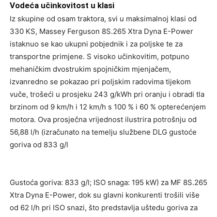
Vodeća učinkovitost u klasi
Iz skupine od osam traktora, svi u maksimalnoj klasi od
330 KS, Massey Ferguson 8S.265 Xtra Dyna E-Power
istaknuo se kao ukupni pobjednik i za poljske te za
transportne primjene. S visoko učinkovitim, potpuno
mehaničkim dvostrukim spojničkim mjenjačem,
izvanredno se pokazao pri poljskim radovima tijekom
vuče, trošeći u prosjeku 243 g/kWh pri oranju i obradi tla
brzinom od 9 km/h i 12 km/h s 100 % i 60 % opterećenjem
motora. Ova prosječna vrijednost ilustrira potrošnju od
56,88 l/h (izračunato na temelju službene DLG gustoće
goriva od 833 g/l
Gustoća goriva: 833 g/l; ISO snaga: 195 kW) za MF 8S.265
Xtra Dyna E-Power, dok su glavni konkurenti trošili više
od 62 l/h pri ISO snazi, što predstavlja uštedu goriva za