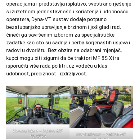
operacijama i predstavlja isplativo, svestrano rješenje
s izuzetnom jednostavnošću korištenja i udobnošću
operatera, Dyna-VT sustav dodaje potpuno
bezstupanjsko upravljanje brzinom i još glađi rad,
čineći ga savršenim izborom za specijalističke
zadatke kao što su sadnja i berba korjenastih usjeva i
radovi u dvorištu. Bez obzira na odabrani mjenjač,
kupci mogu biti sigurni da će traktori MF 8S Xtra
isporučiti više rada po litri, uz vodeću u klasi
udobnost, preciznost i izdržljivost.
Unutrašnjost – kabina MF
Unutrašnjost – kabina MF
8S XTRA