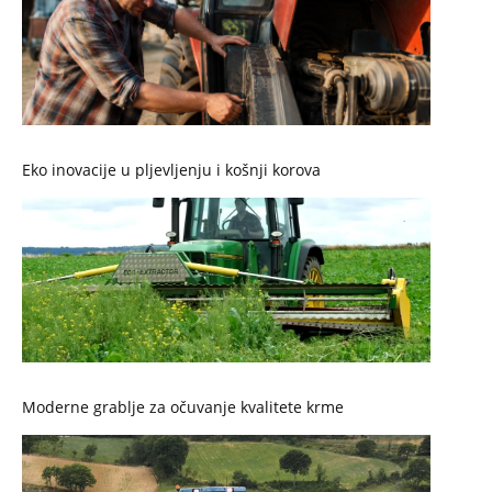
Eko inovacije u pljevljenju i košnji korova
Moderne grablje za očuvanje kvalitete krme