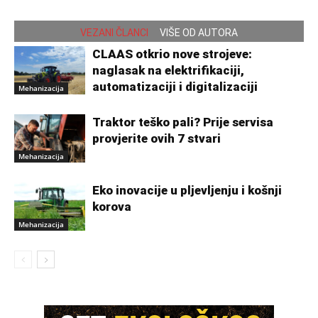
VEZANI ČLANCI
VIŠE OD AUTORA
CLAAS otkrio nove strojeve:
naglasak na elektrifikaciji,
automatizaciji i digitalizaciji
Mehanizacija
Traktor teško pali? Prije servisa
provjerite ovih 7 stvari
Mehanizacija
Eko inovacije u pljevljenju i košnji
korova
Mehanizacija