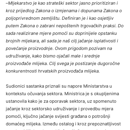
–
Mljekarstvo je kao strateški sektor jasno prioritiziran i
kroz prijedlog Zakona o izmjenama i dopunama Zakona o
poljoprivrednom zemljištu.
Definiran je i kao osjetljiv
putem Zakona o zabrani nepoštenih trgovačkih praksi. Do
sada realizirane mjere pomoći su doprinijele opstanku
brojnih mljekara, ali sada je naš cilj jačanje isplativosti i
povećanje proizvodnje. Ovom prigodom pozivam na
udruživanje, kako bismo ojačali male i srednje
proizvođače mlijeka.
Cilj svega je postizanj
e
dugoročne
konkurentnosti hrvatskih proizvođača mlijeka.
Sudionici sastanka priznali su napore Ministarstva u
kontekstu očuvanja sektora. Ministrica je s okupljenima
ustanovila kako je za oporavak sektora, uz spomenuto
jačanje kroz sektorsko udruživanje i provedbu mjera
pomoći, ključno jačanje svijesti građana o potrošnji
domaćeg mlijeka. Između ostalog i kroz prepoznatljivost