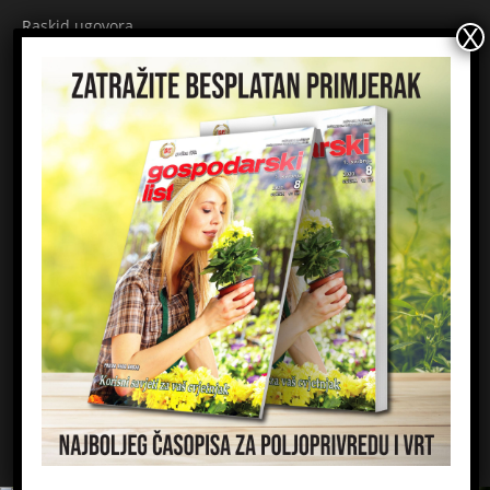
Raskid ugovora
Načini plaćanja
Sigurnost plaćanja
Prijavite se na newsletter
Ime
Email