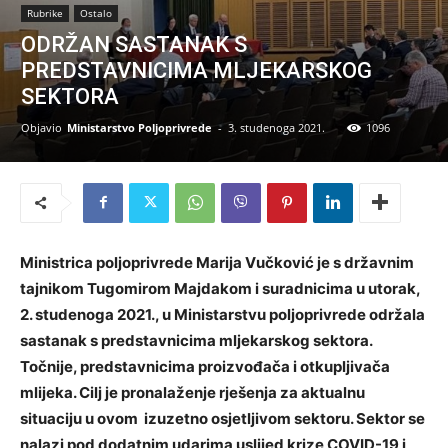
Rubrike
Ostalo
ODRŽAN SASTANAK S
PREDSTAVNICIMA MLJEKARSKOG
SEKTORA
Objavio
Ministarstvo Poljoprivrede
-
3. studenoga 2021.
1096
Ministrica poljoprivrede Marija Vučković je s državnim
tajnikom Tugomirom Majdakom i suradnicima u utorak,
2. studenoga 2021., u Ministarstvu poljoprivrede održala
sastanak s predstavnicima mljekarskog sektora.
Točnije, predstavnicima proizvođača i otkupljivača
mlijeka. Cilj je pronalaženje rješenja za aktualnu
situaciju u ovom izuzetno osjetljivom sektoru. Sektor se
nalazi pod dodatnim udarima uslijed krize COVID-19 i