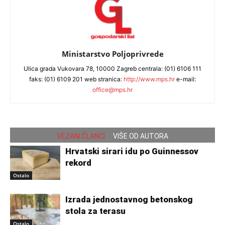
Ministarstvo Poljoprivrede
Ulica grada Vukovara 78, 10000 Zagreb centrala: (01) 6106 111
faks: (01) 6109 201 web stranica:
http://www.mps.hr
e-mail:
office@mps.hr
VEZANI ČLANCI
VIŠE OD AUTORA
Hrvatski sirari idu po Guinnessov
rekord
Ostalo
Izrada jednostavnog betonskog
stola za terasu
Ostalo