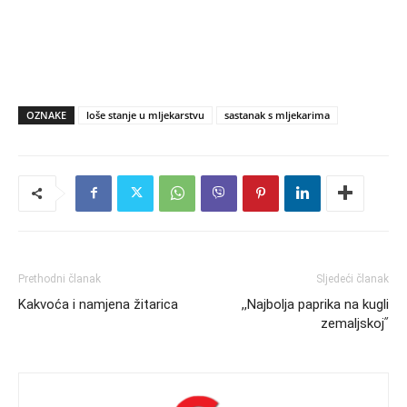
OZNAKE
loše stanje u mljekarstvu
sastanak s mljekarima
Prethodni članak
Sljedeći članak
Kakvoća i namjena žitarica
,,Najbolja paprika na kugli
zemaljskojʺ