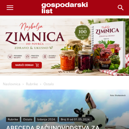
Naslovnica
Rubrike
Ostalo
Rubrike
Ostalo
Izdanja 2024.
Broj 8 od 01.05.2024.
ABECEDA RAČUNOVODSTVA ZA