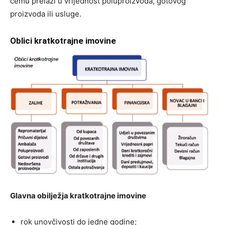
čemu prelazi u vrijednost poluproizvoda, gotovog
proizvoda ili usluge.
Oblici kratkotrajne imovine
Glavna obilježja kratkotrajne imovine
rok unovčivosti do jedne godine;