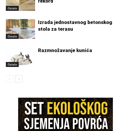
rekord
Ostalo
Izrada jednostavnog betonskog
stola za terasu
Ostalo
Razmnožavanje kunića
Ostalo