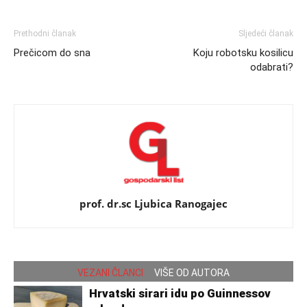
Prethodni članak
Sljedeći članak
Prečicom do sna
Koju robotsku kosilicu
odabrati?
prof. dr.sc Ljubica Ranogajec
VEZANI ČLANCI
VIŠE OD AUTORA
Hrvatski sirari idu po Guinnessov