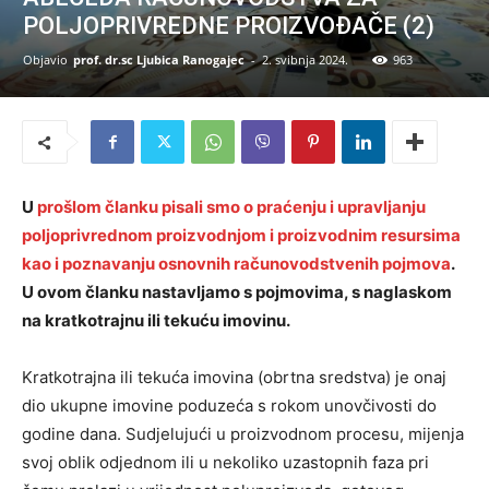
POLJOPRIVREDNE PROIZVOĐAČE (2)
Objavio
prof. dr.sc Ljubica Ranogajec
-
2. svibnja 2024.
963
U
prošlom članku pisali smo o praćenju i upravljanju
poljoprivrednom proizvodnjom i proizvodnim resursima
kao i poznavanju osnovnih računovodstvenih pojmova
.
U ovom članku nastavljamo s pojmovima, s naglaskom
na kratkotrajnu ili tekuću imovinu.
Kratkotrajna ili tekuća imovina (obrtna sredstva) je onaj
dio ukupne imovine poduzeća s rokom unovčivosti do
godine dana. Sudjelujući u proizvodnom procesu, mijenja
svoj oblik odjednom ili u nekoliko uzastopnih faza pri