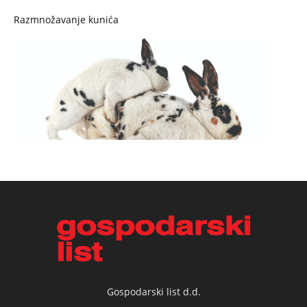
Razmnožavanje kunića
Gospodarski list d.d.