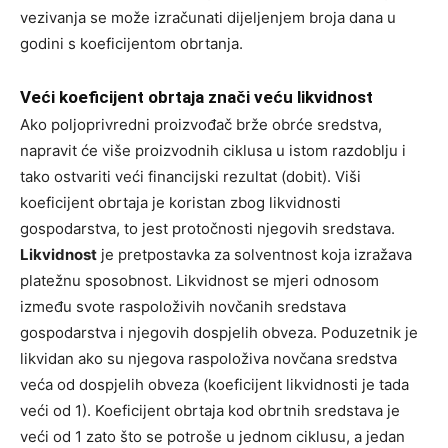
vezivanja se može izračunati dijeljenjem broja dana u
godini s koeficijentom obrtanja.
Veći koeficijent obrtaja znači veću likvidnost
Ako poljoprivredni proizvođač brže obrće sredstva,
napravit će više proizvodnih ciklusa u istom razdoblju i
tako ostvariti veći financijski rezultat (dobit). Viši
koeficijent obrtaja je koristan zbog likvidnosti
gospodarstva, to jest protočnosti njegovih sredstava.
Likvidnost
je pretpostavka za solventnost koja izražava
platežnu sposobnost. Likvidnost se mjeri odnosom
između svote raspoloživih novčanih sredstava
gospodarstva i njegovih dospjelih obveza. Poduzetnik je
likvidan ako su njegova raspoloživa novčana sredstva
veća od dospjelih obveza (koeficijent likvidnosti je tada
veći od 1). Koeficijent obrtaja kod obrtnih sredstava je
veći od 1 zato što se potroše u jednom ciklusu, a jedan