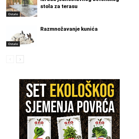
stola za terasu
Ostalo
Razmnožavanje kunića
Ostalo