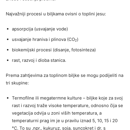
Najvažniji procesi u biljkama ovisni o toplini jesu:
apsorpcija (usvajanje vode)
usvajanje hraniva i plinova (CO
)
2
biokemijski procesi (disanje, fotosinteza)
rast, razvoj i dioba stanica.
Prema zahtjevima za toplinom biljke se mogu podijeliti na
tri skupine:
Termofilne ili megatermne kulture – biljke koje za svoj
rast i razvoj traže visoke temperature, odnosno čija se
vegetacija odvija u zoni viših temperatura, a
temperaturni prag im je u pravilu iznad 5, 10, 15 i 20
°C. To su ,npr., kukuruz, soja, suncokret i dr. s