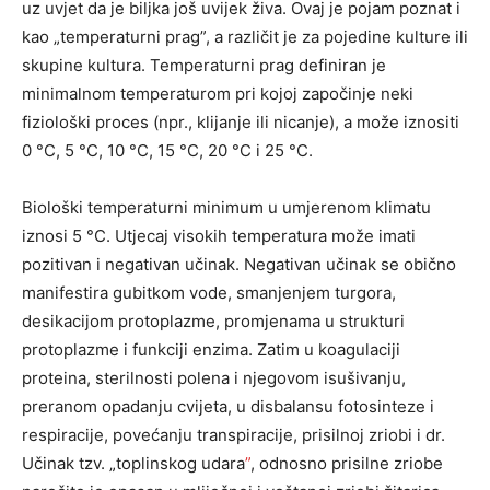
uz uvjet da je biljka još uvijek živa. Ovaj je pojam poznat i
kao „temperaturni prag”, a različit je za pojedine kulture ili
skupine kultura. Temperaturni prag definiran je
minimalnom temperaturom pri kojoj započinje neki
fiziološki proces (npr., klijanje ili nicanje), a može iznositi
0 °C, 5 °C, 10 °C, 15 °C, 20 °C i 25 °C.
Biološki temperaturni minimum u umjerenom klimatu
iznosi 5 °C. Utjecaj visokih temperatura može imati
pozitivan i negativan učinak. Negativan učinak se obično
manifestira gubitkom vode, smanjenjem turgora,
desikacijom protoplazme, promjenama u strukturi
protoplazme i funkciji enzima. Zatim u koagulaciji
proteina, sterilnosti polena i njegovom isušivanju,
preranom opadanju cvijeta, u disbalansu fotosinteze i
respiracije, povećanju transpiracije, prisilnoj zriobi i dr.
Učinak tzv. „toplinskog udara
”
, odnosno prisilne zriobe