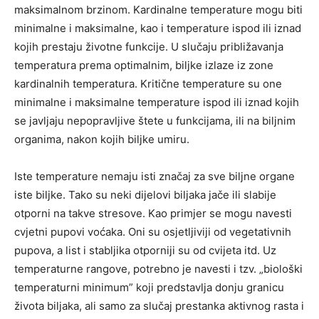
maksimalnom brzinom. Kardinalne temperature mogu biti
minimalne i maksimalne, kao i temperature ispod ili iznad
kojih prestaju životne funkcije. U slučaju približavanja
temperatura prema optimalnim, biljke izlaze iz zone
kardinalnih temperatura. Kritične temperature su one
minimalne i maksimalne temperature ispod ili iznad kojih
se javljaju nepopravljive štete u funkcijama, ili na biljnim
organima, nakon kojih biljke umiru.
Iste temperature nemaju isti značaj za sve biljne organe
iste biljke. Tako su neki dijelovi biljaka jače ili slabije
otporni na takve stresove. Kao primjer se mogu navesti
cvjetni pupovi voćaka. Oni su osjetljiviji od vegetativnih
pupova, a list i stabljika otporniji su od cvijeta itd. Uz
temperaturne rangove, potrebno je navesti i tzv. „biološki
temperaturni minimum” koji predstavlja donju granicu
života biljaka, ali samo za slučaj prestanka aktivnog rasta i