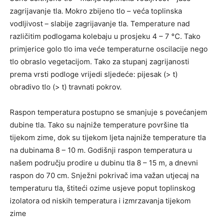
zagrijavanje tla. Mokro zbijeno tlo – veća toplinska
vodljivost – slabije zagrijavanje tla. Temperature nad
različitim podlogama kolebaju u prosjeku 4 – 7 °C. Tako
primjerice golo tlo ima veće temperaturne oscilacije nego
tlo obraslo vegetacijom. Tako za stupanj zagrijanosti
prema vrsti podloge vrijedi sljedeće: pijesak (> t)
obradivo tlo (> t) travnati pokrov.
Raspon temperatura postupno se smanjuje s povećanjem
dubine tla. Tako su najniže temperature površine tla
tijekom zime, dok su tijekom ljeta najniže temperature tla
na dubinama 8 – 10 m. Godišnji raspon temperatura u
našem području prodire u dubinu tla 8 – 15 m, a dnevni
raspon do 70 cm. Snježni pokrivač ima važan utjecaj na
temperaturu tla, štiteći ozime usjeve poput toplinskog
izolatora od niskih temperatura i izmrzavanja tijekom
zime