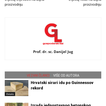
proizvodnju
proizvodnju
Prof. dr. sc. Danijel Jug
VEZANI ČLANCI
VIŠE OD AUTORA
Hrvatski sirari idu po Guinnessov
rekord
Ostalo
Izrada jednostavnog betonskog