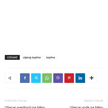
OZNAKE
utjecaj topline
toplina
Prethodni članak
Sljedeći članak
Utjecaj svjetlosti na biljnu
Utjecaj vode na biljnu