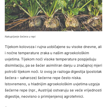
Nakupljanje šećera u repi
Tijekom kolovoza i rujna uobičajene su visoke dnevne, ali
i noćne temperature zraka u našim agroekološkim
uvjetima. Tijekom noći visoke temperature pospješuju
disimilaciju, pa se šećer asimiliran danju u značajnoj mjeri
potroši tijekom noći. Iz ovog je razloga digestija (postotak
šećera – saharoze) šećerne repe često niska.
Istovremeno, u hladnijim agroekološkim uvjetima uzgoja
šećerne repe (npr., Austrija) ostvaruju se veće vrijednosti
digestije, neovisno o primijenjenoj agrotehnici.