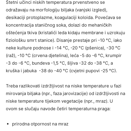
Štetni učinci niskih temperatura prvenstveno se
odražavaju na morfologiju biljaka (vanjski izgled),
desikaciji protoplazme, koagulaciji koloida. Povećava se
koncentracija staničnog soka, dolazi do mehaničkih
oštećenja tkiva (kristalići leda kidaju membrane i uzrokuju
fiziološku smrt stanice). Disanje prestaje pri -10 °C, iako
neke kulture podnose i -14 °C, -20 °C (pšenica), -30 °C
(raž), -10 °C (crvena djetelina), leća -5 do -6 °C, krumpir
-3 do -6 °C, bundeva -1,5 °C, šljiva -32 do -38 °C, a
kruška i jabuka -38 do -40 °C (cvjetni pupovi -25 °C).
Treba razlikovati izdržljivost na niske temperature u fazi
mirovanja biljaka (npr., faza jarovizacije) od izdržljivosti na
niske temperature tijekom vegetacije (npr., mraz). U
ovom se slučaju navode četiri temperaturna praga:
prirodna otpornost na mraz