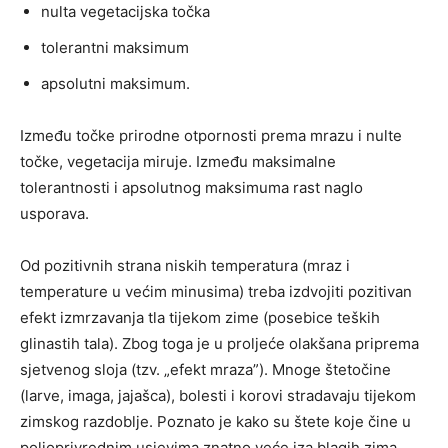
nulta vegetacijska točka
tolerantni maksimum
apsolutni maksimum.
Između točke prirodne otpornosti prema mrazu i nulte
točke, vegetacija miruje. Između maksimalne
tolerantnosti i apsolutnog maksimuma rast naglo
usporava.
Od pozitivnih strana niskih temperatura (mraz i
temperature u većim minusima) treba izdvojiti pozitivan
efekt izmrzavanja tla tijekom zime (posebice teških
glinastih tala). Zbog toga je u proljeće olakšana priprema
sjetvenog sloja (tzv. „efekt mraza”). Mnoge štetočine
(larve, imaga, jajašca), bolesti i korovi stradavaju tijekom
zimskog razdoblje. Poznato je kako su štete koje čine u
poljoprivrednim usjevima znatno veće iza blagih zima.