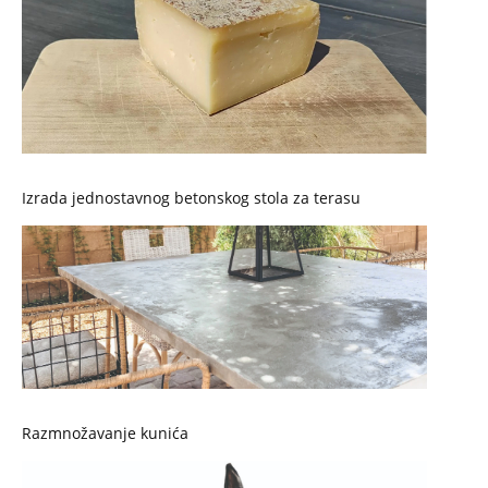
Izrada jednostavnog betonskog stola za terasu
Razmnožavanje kunića