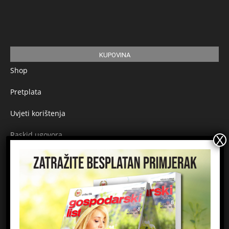
KUPOVINA
Shop
Pretplata
Uvjeti korištenja
Raskid ugovora
Načini plaćanja
Sigurnost plaćanja
Prijavite se na newsletter
Ime