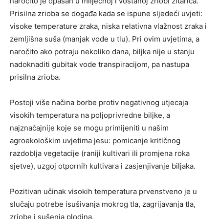
naročito je opasan u mliječnoj i voštanoj zriobi žitarica.
Prisilna zrioba se događa kada se ispune sljedeći uvjeti:
visoke temperature zraka, niska relativna vlažnost zraka i
zemljišna suša (manjak vode u tlu). Pri ovim uvjetima, a
naročito ako potraju nekoliko dana, biljka nije u stanju
nadoknaditi gubitak vode transpiracijom, pa nastupa
prisilna zrioba.
Postoji više načina borbe protiv negativnog utjecaja
visokih temperatura na poljoprivredne biljke, a
najznačajnije koje se mogu primijeniti u našim
agroekološkim uvjetima jesu: pomicanje kritičnog
razdoblja vegetacije (raniji kultivari ili promjena roka
sjetve), uzgoj otpornih kultivara i zasjenjivanje biljaka.
Pozitivan učinak visokih temperatura prvenstveno je u
slučaju potrebe isušivanja mokrog tla, zagrijavanja tla,
zriobe i sušenja plodina.