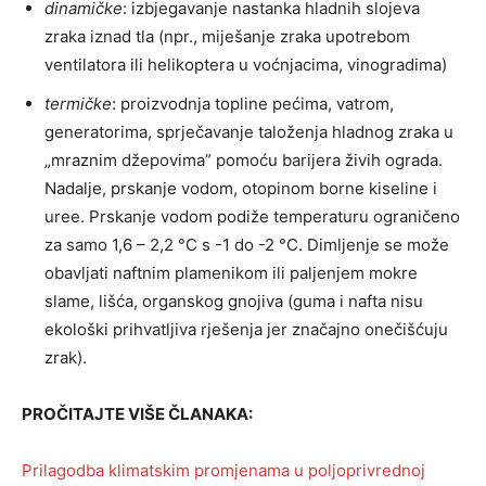
dinamičke
: izbjegavanje nastanka hladnih slojeva
zraka iznad tla (npr., miješanje zraka upotrebom
ventilatora ili helikoptera u voćnjacima, vinogradima)
termičke
: proizvodnja topline pećima, vatrom,
generatorima, sprječavanje taloženja hladnog zraka u
„mraznim džepovima” pomoću barijera živih ograda.
Nadalje, prskanje vodom, otopinom borne kiseline i
uree. Prskanje vodom podiže temperaturu ograničeno
za samo 1,6 – 2,2 °C s -1 do -2 °C. Dimljenje se može
obavljati naftnim plamenikom ili paljenjem mokre
slame, lišća, organskog gnojiva (guma i nafta nisu
ekološki prihvatljiva rješenja jer značajno onečišćuju
zrak).
PROČITAJTE VIŠE ČLANAKA:
Prilagodba klimatskim promjenama u poljoprivrednoj