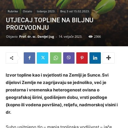
Rubrike
Ostalo
Izdanja 2023.
Broj 3 od 15.02.2023.
UTJECAJ TOPLINE NA BILJNU
PROIZVODNJU
Objavio
Prof. dr. sc. Danijel Jug
-
14. veljače 2023.
2366
Izvor topline kao i svjetlosti na Zemlji je Sunce. Svi
dijelovi Zemlje ne zagrijavaju se jednoliko, već je
prostorna i vremenska heterogenost ovisna o
geografskoj širini, godišnjem dobu, vrsti podloge
(kopno ili vodena površina), reljefu, nadmorskoj visini i
dr.
Suho usitnjeno tlo – manja toplinska vodljivost – jače