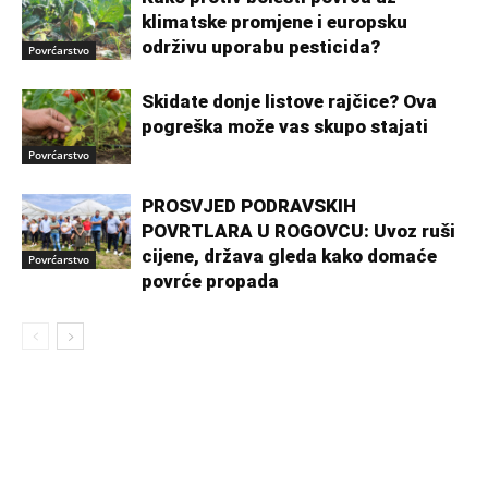
klimatske promjene i europsku
održivu uporabu pesticida?
Povrćarstvo
Skidate donje listove rajčice? Ova
pogreška može vas skupo stajati
Povrćarstvo
PROSVJED PODRAVSKIH
POVRTLARA U ROGOVCU: Uvoz ruši
cijene, država gleda kako domaće
Povrćarstvo
povrće propada