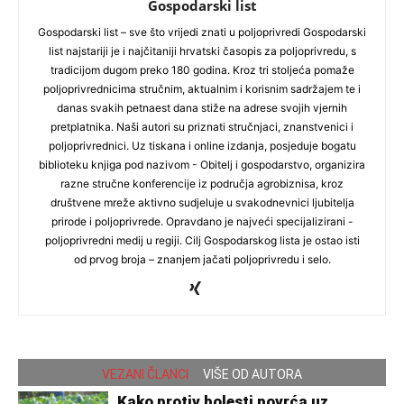
Gospodarski list
Gospodarski list – sve što vrijedi znati u poljoprivredi Gospodarski
list najstariji je i najčitaniji hrvatski časopis za poljoprivredu, s
tradicijom dugom preko 180 godina. Kroz tri stoljeća pomaže
poljoprivrednicima stručnim, aktualnim i korisnim sadržajem te i
danas svakih petnaest dana stiže na adrese svojih vjernih
pretplatnika. Naši autori su priznati stručnjaci, znanstvenici i
poljoprivrednici. Uz tiskana i online izdanja, posjeduje bogatu
biblioteku knjiga pod nazivom - Obitelj i gospodarstvo, organizira
razne stručne konferencije iz područja agrobiznisa, kroz
društvene mreže aktivno sudjeluje u svakodnevnici ljubitelja
prirode i poljoprivrede. Opravdano je najveći specijalizirani -
poljoprivredni medij u regiji. Cilj Gospodarskog lista je ostao isti
od prvog broja – znanjem jačati poljoprivredu i selo.
VEZANI ČLANCI
VIŠE OD AUTORA
Kako protiv bolesti povrća uz