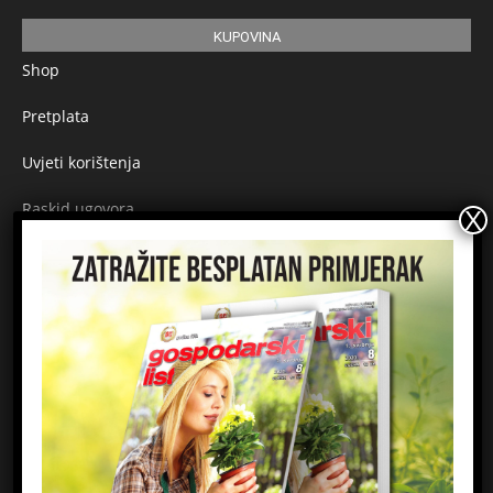
KUPOVINA
Shop
Pretplata
Uvjeti korištenja
Raskid ugovora
Načini plaćanja
Sigurnost plaćanja
Prijavite se na newsletter
Ime
Email