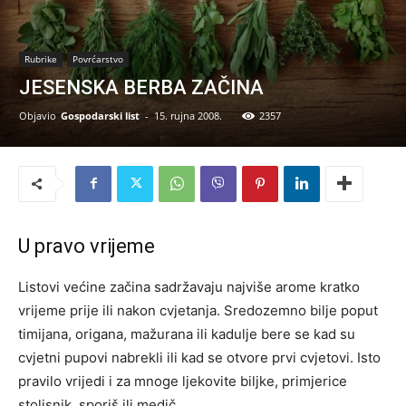
Rubrike
Povrćarstvo
JESENSKA BERBA ZAČINA
Objavio
Gospodarski list
-
15. rujna 2008.
2357
U pravo vrijeme
Listovi većine začina sadržavaju najviše arome kratko
vrijeme prije ili nakon cvjetanja. Sredozemno bilje poput
timijana, origana, mažurana ili kadulje bere se kad su
cvjetni pupovi nabrekli ili kad se otvore prvi cvjetovi. Isto
pravilo vrijedi i za mnoge ljekovite biljke, primjerice
stolisnik, sporiš ili medič.