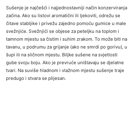
Sušenje je najčešći i najjednostavniji način konzerviranja
začina. Ako su listovi aromatični ili ljekoviti, odrežu se
čitave stabljike i privežu zajedno pomoću gumice u male
svežnjiće. Svežnjići se objese za peteljku na toplom i
tamnom mjestu sa čistim i suhim zrakom. To može biti na
tavanu, u podrumu za grijanje (ako ne smrdi po gorivu), u
šupi ili na sličnom mjestu. Biljke sušene na svjetlosti
gube svoju boju. Ako je prevruće uništavaju se djelatne
tvari. Na suviše hladnom i vlažnom mjestu sušenje traje
predugo i stvara se plijesan.