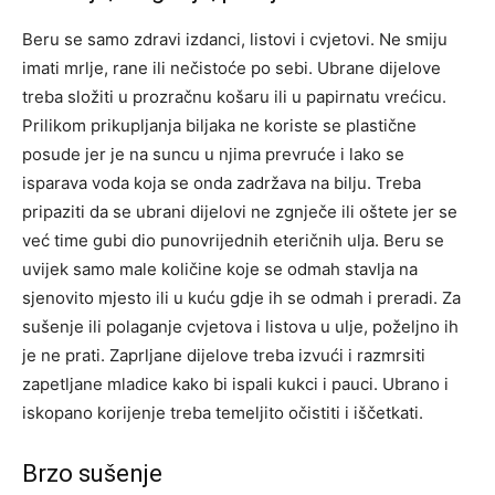
Beru se samo zdravi izdanci, listovi i cvjetovi. Ne smiju
imati mrlje, rane ili nečistoće po sebi. Ubrane dijelove
treba složiti u prozračnu košaru ili u papirnatu vrećicu.
Prilikom prikupljanja biljaka ne koriste se plastične
posude jer je na suncu u njima prevruće i lako se
isparava voda koja se onda zadržava na bilju. Treba
pripaziti da se ubrani dijelovi ne zgnječe ili oštete jer se
već time gubi dio punovrijednih eteričnih ulja. Beru se
uvijek samo male količine koje se odmah stavlja na
sjenovito mjesto ili u kuću gdje ih se odmah i preradi. Za
sušenje ili polaganje cvjetova i listova u ulje, poželjno ih
je ne prati. Zaprljane dijelove treba izvući i razmrsiti
zapetljane mladice kako bi ispali kukci i pauci. Ubrano i
iskopano korijenje treba temeljito očistiti i iščetkati.
Brzo sušenje