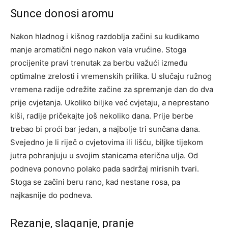
Sunce donosi aromu
Nakon hladnog i kišnog razdoblja začini su kudikamo
manje aromatični nego nakon vala vrućine. Stoga
procijenite pravi trenutak za berbu važući između
optimalne zrelosti i vremenskih prilika. U slučaju ružnog
vremena radije odrežite začine za spremanje dan do dva
prije cvjetanja. Ukoliko biljke već cvjetaju, a neprestano
kiši, radije pričekajte još nekoliko dana. Prije berbe
trebao bi proći bar jedan, a najbolje tri sunčana dana.
Svejedno je li riječ o cvjetovima ili lišću, biljke tijekom
jutra pohranjuju u svojim stanicama eterična ulja. Od
podneva ponovno polako pada sadržaj mirisnih tvari.
Stoga se začini beru rano, kad nestane rosa, pa
najkasnije do podneva.
Rezanje, slaganje, pranje