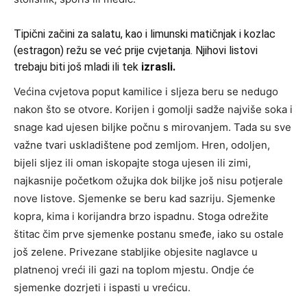
Tipični začini za salatu, kao i limunski matičnjak i kozlac
(estragon) režu se već prije cvjetanja. Njihovi listovi
trebaju biti još mladi ili tek
izrasli.
Većina cvjetova poput kamilice i sljeza beru se nedugo
nakon što se otvore. Korijen i gomolji sadže najviše soka i
snage kad ujesen biljke počnu s mirovanjem. Tada su sve
važne tvari uskladištene pod zemljom. Hren, odoljen,
bijeli sljez ili oman iskopajte stoga ujesen ili zimi,
najkasnije početkom ožujka dok biljke još nisu potjerale
nove listove. Sjemenke se beru kad sazriju. Sjemenke
kopra, kima i korijandra brzo ispadnu. Stoga odrežite
štitac čim prve sjemenke postanu smeđe, iako su ostale
još zelene. Privezane stabljike objesite naglavce u
platnenoj vreći ili gazi na toplom mjestu. Ondje će
sjemenke dozrjeti i ispasti u vrećicu.