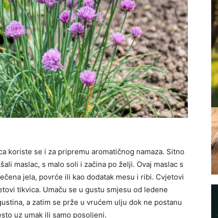
sca koriste se i za pripremu aromatičnog namaza. Sitno
li maslac, s malo soli i začina po želji. Ovaj maslac s
čena jela, povrće ili kao dodatak mesu i ribi. Cvjetovi
jetovi tikvica. Umaču se u gustu smjesu od ledene
gustina, a zatim se prže u vrućem ulju dok ne postanu
esto uz umak ili samo posoljeni.