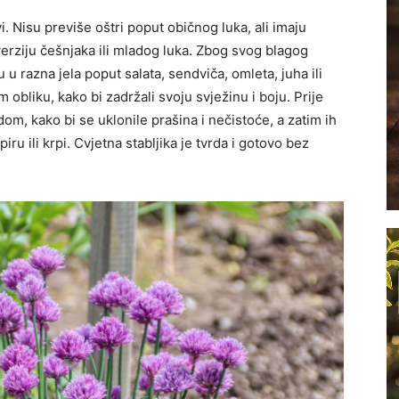
i. Nisu previše oštri poput običnog luka, ali imaju
erziju češnjaka ili mladog luka. Zbog svog blagog
 u razna jela poput salata, sendviča, omleta, juha ili
obliku, kako bi zadržali svoju svježinu i boju. Prije
m, kako bi se uklonile prašina i nečistoće, a zatim ih
u ili krpi. Cvjetna stabljika je tvrda i gotovo bez