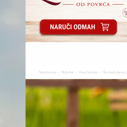
Naslovnica
Rubrike
Povrćarstvo
Što kad vlasac 