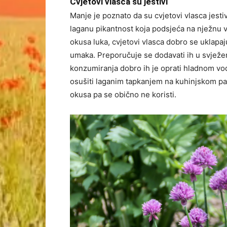
Cvjetovi vlasca su jestivi
Manje je poznato da su cvjetovi vlasca jestiv
laganu pikantnost koja podsjeća na nježnu v
okusa luka, cvjetovi vlasca dobro se uklapaju
umaka. Preporučuje se dodavati ih u svježem 
konzumiranja dobro ih je oprati hladnom vodo
osušiti laganim tapkanjem na kuhinjskom papir
okusa pa se obično ne koristi.