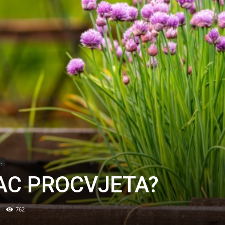
.
AC PROCVJETA?
762