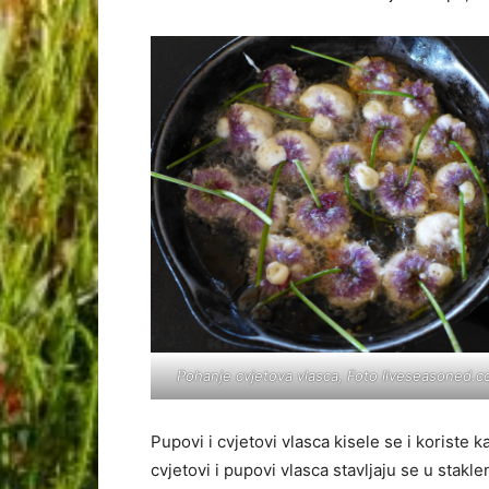
Pohanje cvjetova vlasca, Foto liveseasoned.
Pupovi i cvjetovi vlasca kisele se i koriste k
cvjetovi i pupovi vlasca stavljaju se u stakl