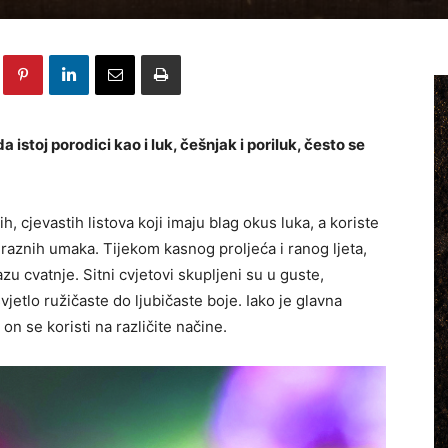
ada istoj porodici kao i luk, češnjak i poriluk, često se
, cjevastih listova koji imaju blag okus luka, a koriste
 i raznih umaka. Tijekom kasnog proljeća i ranog ljeta,
azu cvatnje. Sitni cvjetovi skupljeni su u guste,
vjetlo ružičaste do ljubičaste boje. Iako je glavna
on se koristi na različite načine.