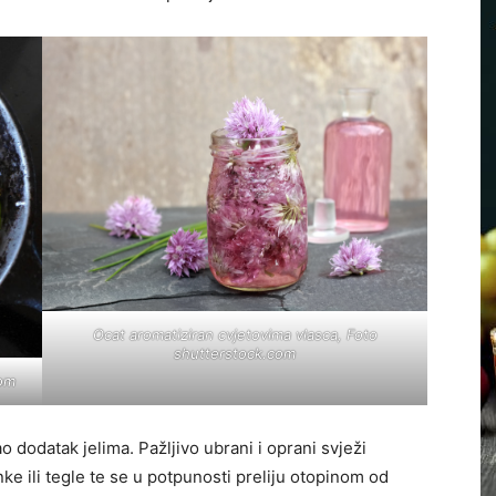
Ocat aromatiziran cvjetovima vlasca, Foto
shutterstock.com
com
ao dodatak jelima. Pažljivo ubrani i oprani svježi
enke ili tegle te se u potpunosti preliju otopinom od