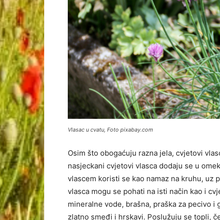
Vlasac u cvatu, Foto pixabay.com
Osim što obogaćuju razna jela, cvjetovi vla
nasjeckani cvjetovi vlasca dodaju se u omekša
vlascem koristi se kao namaz na kruhu, uz pe
vlasca mogu se pohati na isti način kao i cv
mineralne vode, brašna, praška za pecivo i 
zlatno smeđi i hrskavi. Poslužuju se topli, č