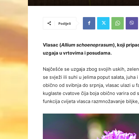
Podijeli
Vlasac (
Allium schoenoprasum
), koji prip
uzgaja u vrtovima i posudama.
Najčešće se uzgaja zbog svojih uskih, zelenih
se svježi ili suhi u jelima poput salata, juha
obično od svibnja do srpnja, vlasac ulazi u f
kuglaste cvatove čija boja obično varira od s
funkcija cvijeta vlasca razmnožavanje biljke, 