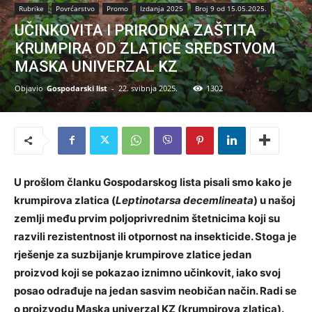
Rubrike
Povrćarstvo
Promo
Izdanja 2025
Broj 9 od 15.05.2025.
UČINKOVITA I PRIRODNA ZAŠTITA
KRUMPIRA OD ZLATICE SREDSTVOM
MASKA UNIVERZAL KZ
Objavio
Gospodarski list
-
22. svibnja 2025.
1302
U prošlom članku Gospodarskog lista pisali smo kako je
krumpirova zlatica (
Leptinotarsa decemlineata
) u našoj
zemlji među prvim poljoprivrednim štetnicima koji su
razvili rezistentnost ili otpornost na insekticide. Stoga je
rješenje za suzbijanje krumpirove zlatice jedan
proizvod koji se pokazao iznimno učinkovit, iako svoj
posao odrađuje na jedan sasvim neobičan način. Radi se
o proizvodu Maska univerzal KZ (krumpirova zlatica).