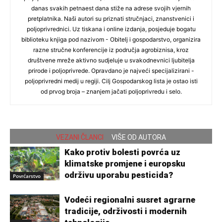
danas svakih petnaest dana stiže na adrese svojih vjernih
pretplatnika. Naši autori su priznati stručnjaci, znanstvenici i
poljoprivrednici. Uz tiskana i online izdanja, posjeduje bogatu
biblioteku knjiga pod nazivom - Obitelj i gospodarstvo, organizira
razne stručne konferencije iz područja agrobiznisa, kroz
društvene mreže aktivno sudjeluje u svakodnevnici ljubitelja
prirode i poljoprivrede. Opravdano je najveći specijalizirani -
poljoprivredni medij u regiji. Cilj Gospodarskog lista je ostao isti
od prvog broja – znanjem jačati poljoprivredu i selo.
VEZANI ČLANCI
VIŠE OD AUTORA
Kako protiv bolesti povrća uz
klimatske promjene i europsku
održivu uporabu pesticida?
Povrćarstvo
Vodeći regionalni susret agrarne
tradicije, održivosti i modernih