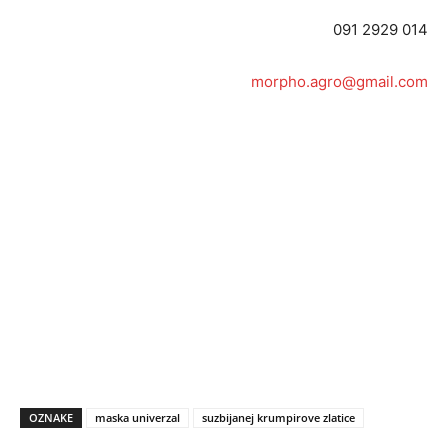
091 2929 014
morpho.agro@gmail.com
OZNAKE
maska univerzal
suzbijanej krumpirove zlatice