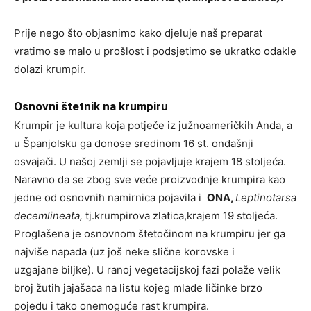
Prije nego što objasnimo kako djeluje naš preparat
vratimo se malo u prošlost i podsjetimo se ukratko odakle
dolazi krumpir.
Osnovni štetnik na krumpiru
Krumpir je kultura koja potječe iz južnoameričkih Anda, a
u Španjolsku ga donose sredinom 16 st. ondašnji
osvajači. U našoj zemlji se pojavljuje krajem 18 stoljeća.
Naravno da se zbog sve veće proizvodnje krumpira kao
jedne od osnovnih namirnica pojavila i
ONA,
Leptinotarsa
decemlineata,
tj.krumpirova zlatica,krajem 19 stoljeća.
Proglašena je osnovnom štetočinom na krumpiru jer ga
najviše napada (uz još neke slične korovske i
uzgajane biljke). U ranoj vegetacijskoj fazi polaže velik
broj žutih jajašaca na listu kojeg mlade ličinke brzo
pojedu i tako onemoguće rast krumpira.