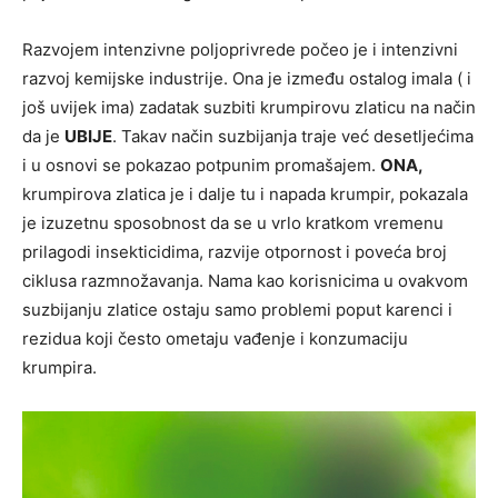
Razvojem intenzivne poljoprivrede počeo je i intenzivni
razvoj kemijske industrije. Ona je između ostalog imala ( i
još uvijek ima) zadatak suzbiti krumpirovu zlaticu na način
da je
UBIJE
. Takav način suzbijanja traje već desetljećima
i u osnovi se pokazao potpunim promašajem.
ONA,
krumpirova zlatica je i dalje tu i napada krumpir, pokazala
je izuzetnu sposobnost da se u vrlo kratkom vremenu
prilagodi insekticidima, razvije otpornost i poveća broj
ciklusa razmnožavanja. Nama kao korisnicima u ovakvom
suzbijanju zlatice ostaju samo problemi poput karenci i
rezidua koji često ometaju vađenje i konzumaciju
krumpira.