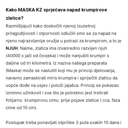
Kako MASKA KZ sprječava napad krumpirove
zlatice?
Razmišljajući kako doskočiti njenoj izuzetnoj
prilagodljivosti i otpornosti odlučili smo se za napad na
njeno najrazvijenije oružje u potrazi za krumpirom, a to je
NJUH
. Naime, zlatica ima izvanredno razvijen njuh
(40000 x jači od čovjeka) i može nanjušiti krumpir s
daljine od tri kilometra. Iz naziva našega preparata
(Maska) može se naslutiti koji mu je princip djelovanja,
naravno zamaskirati miris krumpira i spriječiti zlaticu da
uopće dođe na usjev i položi jajašca. Princip se pokazao
iznimno učinkovit i sve što je potrebno jest tretirati
folijarno krumpirovu cimu prije pojave zlatice ( cca. faza
cime od 10 cm).
Postupak treba ponavljati otprilike 3 puta svakih 10 dana i