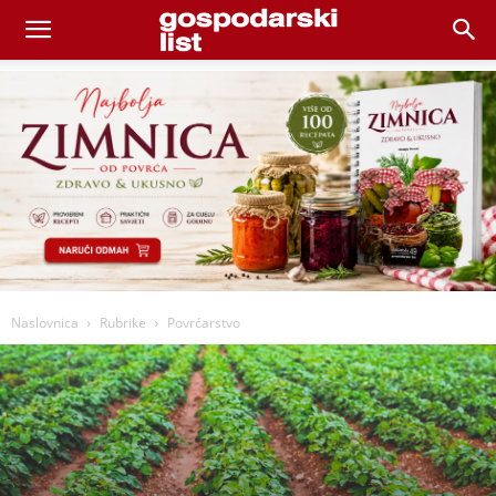
Naslovnica
Rubrike
Povrćarstvo