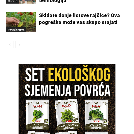
tehnologija
Ostalo
Skidate donje listove rajčice? Ova
pogreška može vas skupo stajati
Povrćarstvo