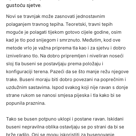
gustoću sjetve.
Novi se travnjak može zasnovati jednostavnim
polaganjem travnog tepiha. Teoretski, travni tepih
moguće je polagati tijekom gotovo cijele godine, osim
kad je tlo pod snijegom i smrznuto. Međutim, kod ove
metode vrlo je važna priprema tla kao i za sjetvu i dobro
iznivelirano tlo. Na dobro pripremljen i niveliran noseći
sloj tla buseni se postavljaju prema položaju i
konfiguraciji terena. Pazeći da se što manje režu njegove
trake. Buseni moraju biti dobro povezani na poprečnim i
uzdužnim sastavima. Ispod svakog koji nije ravan s donje
strane rukom se nanosi smjesa pijeska i tla kako bi se
popunila praznina.
Tako se busen potpuno uklopi i postane ravan. Iskidani
buseni nepravilna oblika ostavljaju se po strani da bi se
brže radilo. Oni se mogu iskoristiti za busenovanje