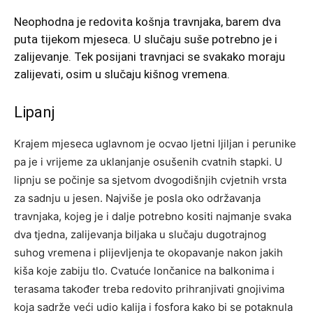
Neophodna je redovita košnja travnjaka, barem dva
puta tijekom mjeseca. U slučaju suše potrebno je i
zalijevanje. Tek posijani travnjaci se svakako moraju
zalijevati, osim u slučaju kišnog vremena.
Lipanj
Krajem mjeseca uglavnom je ocvao ljetni ljiljan i perunike
pa je i vrijeme za uklanjanje osušenih cvatnih stapki. U
lipnju se počinje sa sjetvom dvogodišnjih cvjetnih vrsta
za sadnju u jesen. Najviše je posla oko održavanja
travnjaka, kojeg je i dalje potrebno kositi najmanje svaka
dva tjedna, zalijevanja biljaka u slučaju dugotrajnog
suhog vremena i plijevljenja te okopavanje nakon jakih
kiša koje zabiju tlo. Cvatuće lončanice na balkonima i
terasama također treba redovito prihranjivati gnojivima
koja sadrže veći udio kalija i fosfora kako bi se potaknula