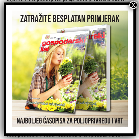
balkone i terase. Vrhunac ljeta vrijeme je kad se mogu
razmnožavati reznicama. Topli i još dovoljno dugi dani
omogućit će razvoj korijena. Premda se teško odlučiti
otkidati izbojke s raskošnim cvatovima, najbolje je uzeti
vršne reznice s 3-4 lista, a cvatove ukloniti. Vršne reznice
imaju najviše hormona rasta, a matičnim biljkama se tako
potiče postrano razgranjenje.
Reznice se uzimaju ujutro dok još imaju dovoljno vlage u
stabljici i listovima i odmah utaknu u supstrat za
ukorjenjivanje, mješavinu tresetnog supstrata koja ima
povoljne vodozračne odnose. Supstrat se dobro natopi
vodom, a posudice smjeste na zasjenjeno mjesto.
Izuzetno je važno da ne dođe do zasušivanja supstrata.
Vrlo brzo doći će do razvoja korijena i počet će se
razvijati novi listići. Kad korijen proraste volumen posude
i proviri kroz drenažne otvore, biljčice se presađuju u
veće posude u tresetni supstrat. U tim posudama će i