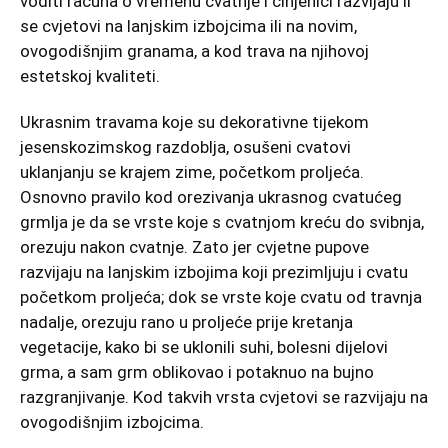
voditi računa o vremenu cvatnje i činjenici razvijaju li
se cvjetovi na lanjskim izbojcima ili na novim,
ovogodišnjim granama, a kod trava na njihovoj
estetskoj kvaliteti.
Ukrasnim travama koje su dekorativne tijekom
jesenskozimskog razdoblja, osušeni cvatovi
uklanjanju se krajem zime, početkom proljeća.
Osnovno pravilo kod orezivanja ukrasnog cvatućeg
grmlja je da se vrste koje s cvatnjom kreću do svibnja,
orezuju nakon cvatnje. Zato jer cvjetne pupove
razvijaju na lanjskim izbojima koji prezimljuju i cvatu
početkom proljeća; dok se vrste koje cvatu od travnja
nadalje, orezuju rano u proljeće prije kretanja
vegetacije, kako bi se uklonili suhi, bolesni dijelovi
grma, a sam grm oblikovao i potaknuo na bujno
razgranjivanje. Kod takvih vrsta cvjetovi se razvijaju na
ovogodišnjim izbojcima.