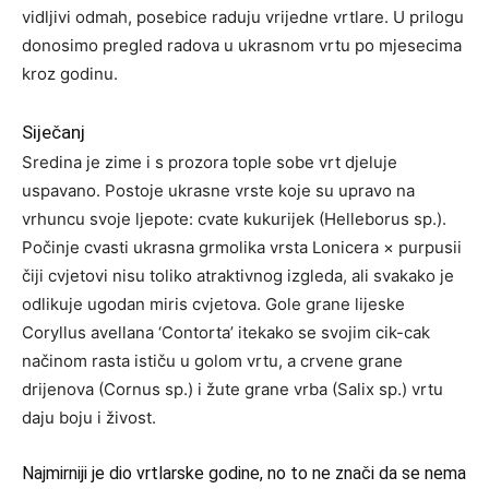
vidljivi odmah, posebice raduju vrijedne vrtlare. U prilogu
donosimo pregled radova u ukrasnom vrtu po mjesecima
kroz godinu.
Siječanj
Sredina je zime i s prozora tople sobe vrt djeluje
uspavano. Postoje ukrasne vrste koje su upravo na
vrhuncu svoje ljepote: cvate kukurijek (Helleborus sp.).
Počinje cvasti ukrasna grmolika vrsta Lonicera × purpusii
čiji cvjetovi nisu toliko atraktivnog izgleda, ali svakako je
odlikuje ugodan miris cvjetova. Gole grane lijeske
Coryllus avellana ‘Contorta’ itekako se svojim cik-cak
načinom rasta ističu u golom vrtu, a crvene grane
drijenova (Cornus sp.) i žute grane vrba (Salix sp.) vrtu
daju boju i živost.
Najmirniji je dio vrtlarske godine, no to ne znači da se nema