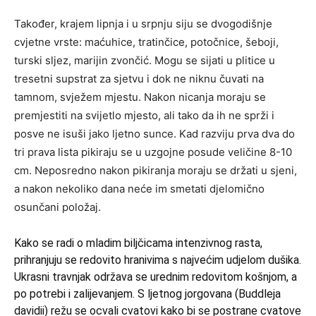
Također, krajem lipnja i u srpnju siju se dvogodišnje
cvjetne vrste: maćuhice, tratinčice, potočnice, šeboji,
turski sljez, marijin zvončić. Mogu se sijati u plitice u
tresetni supstrat za sjetvu i dok ne niknu čuvati na
tamnom, svježem mjestu. Nakon nicanja moraju se
premjestiti na svijetlo mjesto, ali tako da ih ne sprži i
posve ne isuši jako ljetno sunce. Kad razviju prva dva do
tri prava lista pikiraju se u uzgojne posude veličine 8-10
cm. Neposredno nakon pikiranja moraju se držati u sjeni,
a nakon nekoliko dana neće im smetati djelomično
osunčani položaj.
Kako se radi o mladim biljčicama intenzivnog rasta,
prihranjuju se redovito hranivima s najvećim udjelom dušika.
Ukrasni travnjak održava se urednim redovitom košnjom, a
po potrebi i zalijevanjem. S ljetnog jorgovana (Buddleja
davidii) režu se ocvali cvatovi kako bi se postrane cvatove