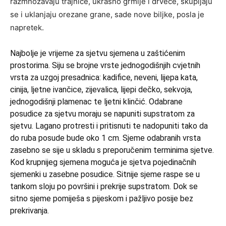
razmnožavaju trajnice, ukrasno grmlje i drveće, skupljaju
se i uklanjaju orezane grane, sade nove biljke, posla je
napretek.
Najbolje je vrijeme za sjetvu sjemena u zaštićenim
prostorima. Siju se brojne vrste jednogodišnjih cvjetnih
vrsta za uzgoj presadnica: kadifice, neveni, lijepa kata,
cinija, ljetne ivančice, zijevalica, lijepi dečko, sekvoja,
jednogodišnji plamenac te ljetni klinčić. Odabrane
posudice za sjetvu moraju se napuniti supstratom za
sjetvu. Lagano protresti i pritisnuti te nadopuniti tako da
do ruba posude bude oko 1 cm. Sjeme odabranih vrsta
zasebno se sije u skladu s preporučenim terminima sjetve.
Kod krupnijeg sjemena moguća je sjetva pojedinačnih
sjemenki u zasebne posudice. Sitnije sjeme raspe se u
tankom sloju po površini i prekrije supstratom. Dok se
sitno sjeme pomiješa s pijeskom i pažljivo posije bez
prekrivanja.