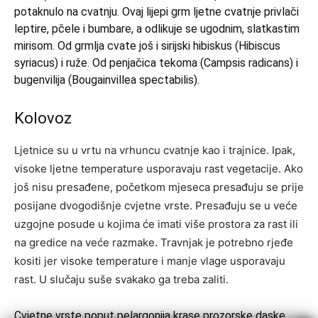
potaknulo na cvatnju. Ovaj lijepi grm ljetne cvatnje privlači
leptire, pčele i bumbare, a odlikuje se ugodnim, slatkastim
mirisom. Od grmlja cvate još i sirijski hibiskus (Hibiscus
syriacus) i ruže. Od penjačica tekoma (Campsis radicans) i
bugenvilija (Bougainvillea spectabilis).
Kolovoz
Ljetnice su u vrtu na vrhuncu cvatnje kao i trajnice. Ipak,
visoke ljetne temperature usporavaju rast vegetacije. Ako
još nisu presađene, početkom mjeseca presađuju se prije
posijane dvogodišnje cvjetne vrste. Presađuju se u veće
uzgojne posude u kojima će imati više prostora za rast ili
na gredice na veće razmake. Travnjak je potrebno rjeđe
kositi jer visoke temperature i manje vlage usporavaju
rast. U slučaju suše svakako ga treba zaliti.
Cvjetne vrste poput pelargonija krase prozorske daske,