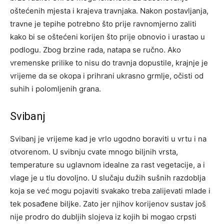
oštećenih mjesta i krajeva travnjaka. Nakon postavljanja,
travne je tepihe potrebno što prije ravnomjerno zaliti
kako bi se oštećeni korijen što prije obnovio i urastao u
podlogu. Zbog brzine rada, natapa se ručno. Ako
vremenske prilike to nisu do travnja dopustile, krajnje je
vrijeme da se okopa i prihrani ukrasno grmlje, očisti od
suhih i polomljenih grana.
Svibanj
Svibanj je vrijeme kad je vrlo ugodno boraviti u vrtu i na
otvorenom. U svibnju cvate mnogo biljnih vrsta,
temperature su uglavnom idealne za rast vegetacije, a i
vlage je u tlu dovoljno. U slučaju dužih sušnih razdoblja
koja se već mogu pojaviti svakako treba zalijevati mlade i
tek posađene biljke. Zato jer njihov korijenov sustav još
nije prodro do dubljih slojeva iz kojih bi mogao crpsti