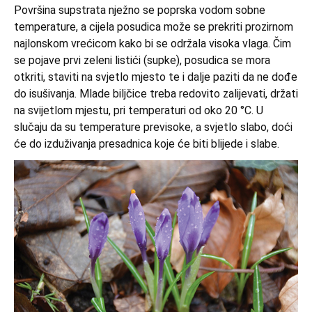
Površina supstrata nježno se poprska vodom sobne
temperature, a cijela posudica može se prekriti prozirnom
najlonskom vrećicom kako bi se održala visoka vlaga. Čim
se pojave prvi zeleni listići (supke), posudica se mora
otkriti, staviti na svjetlo mjesto te i dalje paziti da ne dođe
do isušivanja. Mlade biljčice treba redovito zalijevati, držati
na svijetlom mjestu, pri temperaturi od oko 20 °C. U
slučaju da su temperature previsoke, a svjetlo slabo, doći
će do izduživanja presadnica koje će biti blijede i slabe.