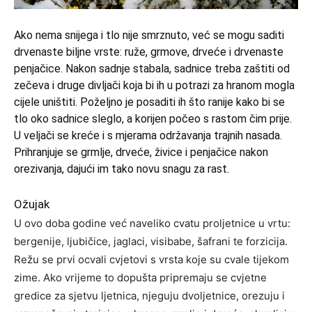
Ako nema snijega i tlo nije smrznuto, već se mogu saditi
drvenaste biljne vrste: ruže, grmove, drveće i drvenaste
penjačice. Nakon sadnje stabala, sadnice treba zaštiti od
zečeva i druge divljači koja bi ih u potrazi za hranom mogla
cijele uništiti. Poželjno je posaditi ih što ranije kako bi se
tlo oko sadnice sleglo, a korijen počeo s rastom čim prije.
U veljači se kreće i s mjerama održavanja trajnih nasada.
Prihranjuje se grmlje, drveće, živice i penjačice nakon
orezivanja, dajući im tako novu snagu za rast.
Ožujak
U ovo doba godine već naveliko cvatu proljetnice u vrtu:
bergenije, ljubičice, jaglaci, visibabe, šafrani te forzicija.
Režu se prvi ocvali cvjetovi s vrsta koje su cvale tijekom
zime. Ako vrijeme to dopušta pripremaju se cvjetne
gredice za sjetvu ljetnica, njeguju dvoljetnice, orezuju i