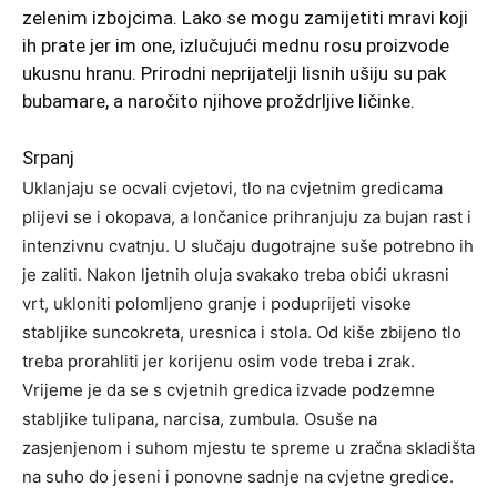
zelenim izbojcima. Lako se mogu zamijetiti mravi koji
ih prate jer im one, izlučujući mednu rosu proizvode
ukusnu hranu. Prirodni neprijatelji lisnih ušiju su pak
bubamare, a naročito njihove proždrljive ličinke.
Srpanj
Uklanjaju se ocvali cvjetovi, tlo na cvjetnim gredicama
plijevi se i okopava, a lončanice prihranjuju za bujan rast i
intenzivnu cvatnju. U slučaju dugotrajne suše potrebno ih
je zaliti. Nakon ljetnih oluja svakako treba obići ukrasni
vrt, ukloniti polomljeno granje i poduprijeti visoke
stabljike suncokreta, uresnica i stola. Od kiše zbijeno tlo
treba prorahliti jer korijenu osim vode treba i zrak.
Vrijeme je da se s cvjetnih gredica izvade podzemne
stabljike tulipana, narcisa, zumbula. Osuše na
zasjenjenom i suhom mjestu te spreme u zračna skladišta
na suho do jeseni i ponovne sadnje na cvjetne gredice.