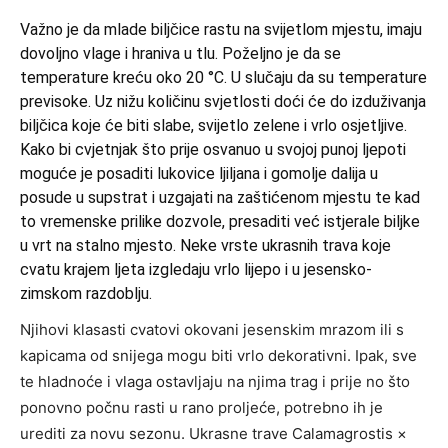
Važno je da mlade biljčice rastu na svijetlom mjestu, imaju
dovoljno vlage i hraniva u tlu. Poželjno je da se
temperature kreću oko 20 °C. U slučaju da su temperature
previsoke. Uz nižu količinu svjetlosti doći će do izduživanja
biljčica koje će biti slabe, svijetlo zelene i vrlo osjetljive.
Kako bi cvjetnjak što prije osvanuo u svojoj punoj ljepoti
moguće je posaditi lukovice ljiljana i gomolje dalija u
posude u supstrat i uzgajati na zaštićenom mjestu te kad
to vremenske prilike dozvole, presaditi već istjerale biljke
u vrt na stalno mjesto. Neke vrste ukrasnih trava koje
cvatu krajem ljeta izgledaju vrlo lijepo i u jesensko-
zimskom razdoblju.
Njihovi klasasti cvatovi okovani jesenskim mrazom ili s
kapicama od snijega mogu biti vrlo dekorativni. Ipak, sve
te hladnoće i vlaga ostavljaju na njima trag i prije no što
ponovno počnu rasti u rano proljeće, potrebno ih je
urediti za novu sezonu. Ukrasne trave Calamagrostis ×