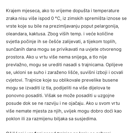
Krajem mjeseca, ako to vrijeme dopušta i temperature
zraka nisu više ispod 0 °C, iz zimskih spremišta iznose se
vrste koje su bile na prezimljavanju poput pelargonija,
oleandara, kaktusa. Zbog viših temp. i veće količine
svjetla počinje ih se češće zalijevati, a tijekom toplih,
sunčanih dana mogu se privikavati na uvjete otvorenog
prostora. Ako u vrtu više nema snijega, a tlo nije
prevlažno, mogu se urediti nasadi s trajnicama. Oplijeve
se, ukloni se suho i zaraženo lišće, suvišni izboji i ocvali
cvjetovi. Trajnice koje su oblikovale prevelike busene
mogu se izvaditi iz tla, podijeliti na više dijelova te
ponovno posaditi. Višak se može posaditi u uzgojne
posude dok se ne razviju i ne ojačaju. Ako u svom vrtu
više nemate mjesta za njih, uvijek mogu dobro doći kao
poklon ili za razmijenu biljaka sa susjedima.