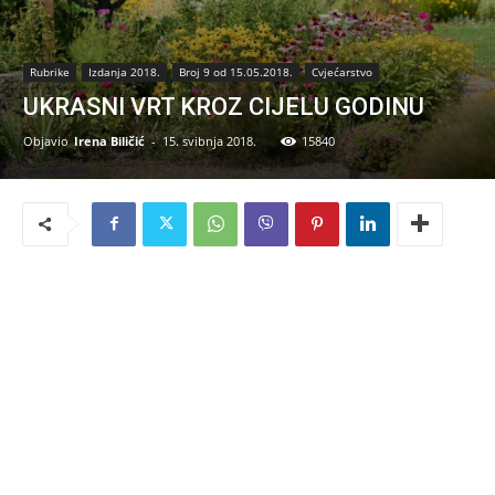
Rubrike
Izdanja 2018.
Broj 9 od 15.05.2018.
Cvjećarstvo
UKRASNI VRT KROZ CIJELU GODINU
Objavio
Irena Biličić
-
15. svibnja 2018.
15840