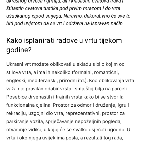
ukrasnog drveća i grmlja, ali i klasastih cvatova trava i
štitastih cvatova tustika pod prvim mrazom i do vrta
ušuškanog ispod snijega. Naravno, dekorativno će sve to
biti pod uvjetom da se vrt i održava na ispravan način.
Kako isplanirati radove u vrtu tijekom
godine?
Ukrasni vrt možete oblikovati u skladu s bilo kojim od
stilova vrta, a ima ih nekoliko (formalni, romantični,
engleski, mediteranski, prirodni itd.). Kod oblikovanja vrta
važan je pravilan odabir vrsta i smještaj bilja na parceli.
Posebice drvenastih i trajnih vrsta kako bi se stvorila
funkcionalna cjelina. Prostor za odmor i druženje, igru i
rekraciju, uzgojni dio vrta, reprezentativni, prostor za
parkiranje vozila, sprječavanje nepoželjnih pogleda,
otvaranje vidika, u kojoj će se svatko osjećati ugodno. U
vrtu i oko njega uvijek ima posla, a rezultati tog rada,