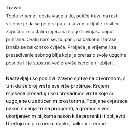
Travanj
Toplo vrijeme i dosta vlage u tlu, potiče travu na rast i
vrijeme je da se po prvi puta u sezoni uključe kosilice.
Započne i s ostalim mjerama njege travnjaka poput
prihrane. Cvatu narcise, tulipani, na balkone i terase
iznaša se balkonsko cvijeće. Proljeće je vrijeme i za
presađivanje sobnog bilja koje je preraslo svoje uzgojne
posude ili je supstrat već previše iscrpljen i zbijen.
Nastavljaju se poslovi izravne sjetve na otvorenom, s
tim da se broj vrsta sve više proširuje. Krajem
mjeseca presađuju se i presadnice vrsta koje su
uzgojene u zaštićenim prostorima. Posijane cvjetnice,
nakon nicanja treba prorijediti, a gredice s već
ukorijenjenim biljkama nakon kiše prorahliti i oplijeviti.
Uređuju se prozorske daske, balkoni i terase.