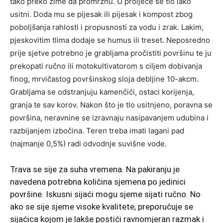
tako preko zime da promrznu. U proljeće se tlo lako
usitni. Doda mu se pijesak ili pijesak i kompost zbog
poboljšanja rahlosti i propusnosti za vodu i zrak. Lakim,
pjeskovitim tlima dodaje se humus ili treset. Neposredno
prije sjetve potrebno je grabljama pročistiti površinu te ju
prekopati ručno ili motokultivatorom s ciljem dobivanja
finog, mrvičastog površinskog sloja debljine 10-akcm.
Grabljama se odstranjuju kamenčići, ostaci korijenja,
granja te sav korov. Nakon što je tlo usitnjeno, poravna se
površina, neravnine se izravnaju nasipavanjem udubina i
razbijanjem izbočina. Teren treba imati lagani pad
(najmanje 0,5%) radi odvodnje suvišne vode.
Trava se sije za suha vremena. Na pakiranju je
navedena potrebna količina sjemena po jedinici
površine. Iskusni sijaći mogu sjeme sijati ručno. No
ako se sije sjeme visoke kvalitete, preporučuje se
sijaćica kojom je lakše postići ravnomjeran razmak i