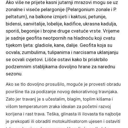
Ako više ne prijete kasni jutarnji mrazovi mogu se uz
zonalne i viseće pelargonije (Pelargonium zonale i P.
peltatum), na balkone iznijeti i kaktusi, petunije,
bidensi, sanvitalije, lobelije, kadifice, ukrasna kadulja,
sporiš, begonije i brojne druge cvatuće vrste. Vrijeme
je sadnje geofita neotpornih na hladnoću koji cvatu
tijekom ljeta: gladiole, kane, dalije. Geofita koja su
ocvala; zumbulima, tulipanima i narcisama uklanjanju
se ocvali cvjetovi. Lišće ostavi kako bi priskrbilo
podzemnim stabljikama dovoljno hrane za narednu
sezonu.
Ako se tlo dovoljno prosušilo, moguće je provesti obradu
površine tla za podizanje novog dekorativnog travnjaka.
Zato jer travanj je s učestalim, blagim, toplim kišama i
višom temperaturom zraka idealan za početni razvoj
korijena i rast trava. Teška, glinasta ili ilovasta tla najbolje
je prekopati ili obraditi motokultivatorom ujesen i ostaviti