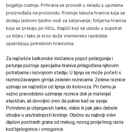
bogatija cvatnja. Prihrana se provodi u skladu s uputama
proizvođača na proizvodu. Postoje tekuća hraniva koja se
dodaju jednom tjedno vodi za zalijevanje, folijarna hraniva
koja se prskaju po lišću, štapići koji se ubodu u supstrat
uz biljku i tako je kroz duže vremensko razdoblje
opskrbljuju potrebnim hranivima.
Za najčešće balkonske lončanice poput pelargonija i
petunija postoje specijalna hraniva prilagođena njihovim
potrebama i razvojnom stadiju. U lipnju se može početi s
razmnožavanjem grmlja zelenim reznicama. Zelene reznice
uzimaju se najčešće od lipnja do kolovoza. Pri čemu je
važno pravodobno uzimanje reznica dok je materijal
elastičan, ali dovoljno zreo da pukne kad se savije.
Potrebno je izbjegavati tanke, slabe ili pak jako debele
izbojke u unutrašnjosti krošnje. Obično su najbolji vršni
dijelovi postranih grana od mekog, novog proljetnog rasta
kod bjelogorice i crnogorice.