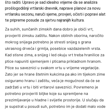
što raditi. Upravo je sad idealno vrijeme da se analizira
prošlogodišnji vrtlarski dnevnik, naprave planovi za novu
vrtlarsku sezonu, naruči sjeme, provjeri, očisti i popravi alat
te pripreme posude za sjetvu najranijih kultura.
Za suhih, sunčanih zimskih dana dobro je obići vrt,
provjeriti zimsku zaštitu. Nakon obilnih oborina, naročito
mokrog snijega potrebno je stresti snijeg s grana
ukrasnog drveća i grmlja, posebice vazdazelenih vrsta.
Kad stisne zima, a snijeg i led okuju vrt treba hranilice za
ptice napuniti sjemenjem i pticama prikladnom hranom.
Ptice su saveznici u svakom vrtu u vrijeme vegetacije.
Zato jer se hrane štetnim kukcima pa ako im tijekom zime
osiguramo hranu i zaštitu, veća je mogućnost da će se
zadržati u vrtu i biti vrtlarovi saveznici. Povremeno je
potrebno provjeriti biljke koje su spremljene na
prezimljavanje u hladne i svijetle prostorije. U slučaju da
je supstrat u posudi suh, potrebno im je dodati malo vode