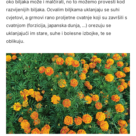
oko biljaka može i malčirati, no to možemo provesti kod
razvijenijih biljaka. Ocvalim biljkama uklanjaju se suhi
cvjetovi, a grmovi rano proljetne cvatnje koji su završili s
cvatnjom (forzicija, japanska dunja, …) orezuju se
uklanjajući im stare, suhe i bolesne izbojke, te se
oblikuju.