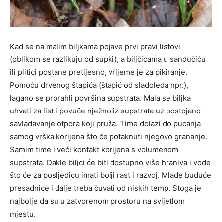
Kad se na malim biljkama pojave prvi pravi listovi
(oblikom se razlikuju od supki), a biljčicama u sandučiću
ili plitici postane pretijesno, vrijeme je za pikiranje.
Pomoću drvenog štapića (štapić od sladoleda npr.),
lagano se prorahli površina supstrata. Mala se biljka
uhvati za list i povuče nježno iz supstrata uz postojano
savladavanje otpora koji pruža. Time dolazi do pucanja
samog vrška korijena što će potaknuti njegovo grananje.
Samim time i veći kontakt korijena s volumenom
supstrata. Dakle biljci će biti dostupno više hraniva i vode
što će za posljedicu imati bolji rast i razvoj. Mlade buduće
presadnice i dalje treba čuvati od niskih temp. Stoga je
najbolje da su u zatvorenom prostoru na svijetlom
mjestu.