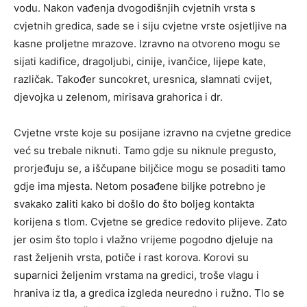
vodu. Nakon vađenja dvogodišnjih cvjetnih vrsta s
cvjetnih gredica, sade se i siju cvjetne vrste osjetljive na
kasne proljetne mrazove. Izravno na otvoreno mogu se
sijati kadifice, dragoljubi, cinije, ivančice, lijepe kate,
različak. Također suncokret, uresnica, slamnati cvijet,
djevojka u zelenom, mirisava grahorica i dr.
Cvjetne vrste koje su posijane izravno na cvjetne gredice
već su trebale niknuti. Tamo gdje su niknule pregusto,
prorjeđuju se, a iščupane biljčice mogu se posaditi tamo
gdje ima mjesta. Netom posađene biljke potrebno je
svakako zaliti kako bi došlo do što boljeg kontakta
korijena s tlom. Cvjetne se gredice redovito plijeve. Zato
jer osim što toplo i vlažno vrijeme pogodno djeluje na
rast željenih vrsta, potiče i rast korova. Korovi su
suparnici željenim vrstama na gredici, troše vlagu i
hraniva iz tla, a gredica izgleda neuredno i ružno. Tlo se