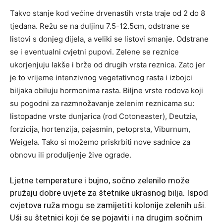
Takvo stanje kod većine drvenastih vrsta traje od 2 do 8
tjedana. Režu se na duljinu 7.5-12.5cm, odstrane se
listovi s donjeg dijela, a veliki se listovi smanje. Odstrane
se i eventualni cvjetni pupovi. Zelene se reznice
ukorjenjuju lakše i brže od drugih vrsta reznica. Zato jer
je to vrijeme intenzivnog vegetativnog rasta i izbojci
biljaka obiluju hormonima rasta. Biljne vrste rodova koji
su pogodni za razmnožavanje zelenim reznicama su:
listopadne vrste dunjarica (rod Cotoneaster), Deutzia,
forzicija, hortenzija, pajasmin, petoprsta, Viburnum,
Weigela. Tako si možemo priskrbiti nove sadnice za
obnovu ili produljenje žive ograde.
Ljetne temperature i bujno, sočno zelenilo može
pružaju dobre uvjete za štetnike ukrasnog bilja. Ispod
cvjetova ruža mogu se zamijetiti kolonije zelenih uši.
Uši su štetnici koji će se pojaviti i na drugim sočnim