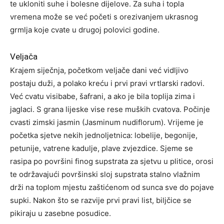
te ukloniti suhe i bolesne dijelove. Za suha i topla
vremena može se već početi s orezivanjem ukrasnog
grmlja koje cvate u drugoj polovici godine.
Veljača
Krajem siječnja, početkom veljače dani već vidljivo
postaju duži, a polako kreću i prvi pravi vrtlarski radovi.
Već cvatu visibabe, šafrani, a ako je bila toplija zima i
jaglaci. S grana lijeske vise rese muških cvatova. Počinje
cvasti zimski jasmin (Jasminum nudiflorum). Vrijeme je
početka sjetve nekih jednoljetnica: lobelije, begonije,
petunije, vatrene kadulje, plave zvjezdice. Sjeme se
rasipa po površini finog supstrata za sjetvu u plitice, orosi
te održavajući površinski sloj supstrata stalno vlažnim
drži na toplom mjestu zaštićenom od sunca sve do pojave
supki. Nakon što se razvije prvi pravi list, biljčice se
pikiraju u zasebne posudice.