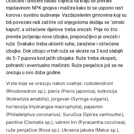
Očišćeni i uređeni nasad trajnica na kraju se prihrani
mješavinom NPK gnojiva i malčira kako bi se usporio rast
korova i suvišno isušivanje. Vazdazelenim grmovima koji su
bili povezani radi zaštite od snjegoloma skidaju se ‘zimski
kaputi’, a oštećene dijelove treba orezati. Prije no što
previše potjeraju nove izbojke, preporučljivo je orezati i
ruže. Svakako treba ukloniti suhe, zaražene i oštećene
izbojke. Dok izbojci vrtnih ruža se skrate na 3 kod slabijih
do 5-7 pupova kod jačih izbojaka. Ruže treba okopati,
prihraniti i eventualno malčirati. Ruže penjačice još se ne
orezuju u ovo doba godine.
Vrste koje se orezuju nakon cvatnje: rododendroni
(Rhodonedron sp.), pieris (Pieris japonica), kolkvicija
(Kolkwitzia amabilis), jorgovan (Syringa vulgaris),
hortenzija (Hydrangea macrophylla), pajasmin
(Philadelphus coronarius). Suručica (Spirea vanhouttei),
pavitina (Clematis sp.), vatreni trn (Pyracantha coccinea),
ruže penjačice (Rosa sp.). Ukrasna jabuka (Malus sp.),