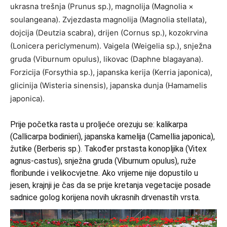
ukrasna trešnja (Prunus sp.), magnolija (Magnolia ×
soulangeana). Zvjezdasta magnolija (Magnolia stellata),
dojcija (Deutzia scabra), drijen (Cornus sp.), kozokrvina
(Lonicera periclymenum). Vaigela (Weigelia sp.), snježna
gruda (Viburnum opulus), likovac (Daphne blagayana).
Forzicija (Forsythia sp.), japanska kerija (Kerria japonica),
glicinija (Wisteria sinensis), japanska dunja (Hamamelis
japonica).
Prije početka rasta u proljeće orezuju se: kalikarpa
(Callicarpa bodinieri), japanska kamelija (Camellia japonica),
žutike (Berberis sp.). Također prstasta konopljika (Vitex
agnus-castus), snježna gruda (Viburnum opulus), ruže
floribunde i velikocvjetne. Ako vrijeme nije dopustilo u
jesen, krajnji je čas da se prije kretanja vegetacije posade
sadnice golog korijena novih ukrasnih drvenastih vrsta.