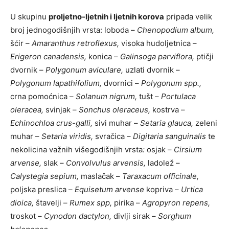
U skupinu
proljetno-ljetnih i ljetnih korova
pripada velik
broj jednogodišnjih vrsta: loboda –
Chenopodium album,
šćir –
Amaranthus retroflexus,
visoka hudoljetnica –
Erigeron canadensis,
konica –
Galinsoga parviflora,
ptičji
dvornik –
Polygonum aviculare,
uzlati dvornik –
Polygonum lapathifolium,
dvornici –
Polygonum spp.,
crna pomoćnica –
Solanum nigrum,
tušt –
Portulaca
oleracea,
svinjak –
Sonchus oleraceus,
kostrva –
Echinochloa crus-galli,
sivi muhar –
Setaria glauca,
zeleni
muhar –
Setaria viridis,
svračica –
Digitaria sanguinalis
te
nekolicina važnih višegodišnjih vrsta
:
osjak –
Cirsium
arvense,
slak –
Convolvulus arvensis,
ladolež –
Calystegia sepium,
maslačak –
Taraxacum officinale,
poljska preslica –
Equisetum arvense
kopriva –
Urtica
dioica,
štavelji –
Rumex spp,
pirika –
Agropyron repens,
troskot –
Cynodon dactylon,
divlji sirak –
Sorghum