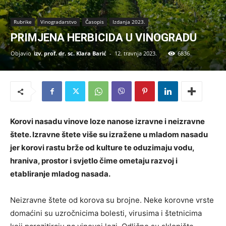
Rubrike
Vinogradarstvo
Časopis
Izdanja 2023.
PRIMJENA HERBICIDA U VINOGRADU
Objavio
izv. prof. dr. sc. Klara Barić
-
12. travnja 2023.
6836
Korovi nasadu vinove loze nanose izravne i neizravne
štete. Izravne štete više su izražene u mladom nasadu
jer korovi rastu brže od kulture te oduzimaju vodu,
hraniva, prostor i svjetlo čime ometaju razvoj i
etabliranje mladog nasada.
Neizravne štete od korova su brojne. Neke korovne vrste
domaćini su uzročnicima bolesti, virusima i štetnicima