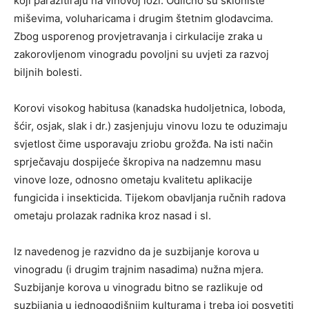
koji parazitiraju na vinovoj lozi. Odlično su sklonište
miševima, voluharicama i drugim štetnim glodavcima.
Zbog usporenog provjetravanja i cirkulacije zraka u
zakorovljenom vinogradu povoljni su uvjeti za razvoj
biljnih bolesti.
Korovi visokog habitusa (kanadska hudoljetnica, loboda,
šćir, osjak, slak i dr.) zasjenjuju vinovu lozu te oduzimaju
svjetlost čime usporavaju zriobu grožđa. Na isti način
sprječavaju dospijeće škropiva na nadzemnu masu
vinove loze, odnosno ometaju kvalitetu aplikacije
fungicida i insekticida. Tijekom obavljanja ručnih radova
ometaju prolazak radnika kroz nasad i sl.
Iz navedenog je razvidno da je suzbijanje korova u
vinogradu (i drugim trajnim nasadima) nužna mjera.
Suzbijanje korova u vinogradu bitno se razlikuje od
suzbijanja u jednogodišnjim kulturama i treba joj posvetiti