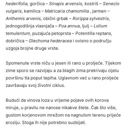
hederifolia,
gorčica –
Sinapis arvensis,
kostriš –
Senecio
vulgaris,
kamilica
– Matricaria chamomilla
, jarmen
–
Anthemis arvenis,
obični grbak –
Rorippa sylvestris
,
jednogodišnja vlasnjača –
Poa annua
, ljulj –
Lolium
temulentum
, puzajuća petoprsta –
Potentilla reptans,
dobričica
– Glechoma hederacea
i ovisno o području
uzgoja brojne druge vrste.
Spomenute vrste niču u jesen ili rano u proljeće. Tijekom
zime sporo se razvijaju a za blagih zima prekrivaju cijelu
površinu tla poput tepiha. Uglavnom već u rano proljeće
završavaju svoj životni ciklus.
Budući da vinova loza u vrijeme pojave ovih korova
miruje, u pravilu ne nanose nikakve štete. Čak što više,
gustom korjenovom mrežom na nagnutom terenu priječe
eroziju. Stoga ih nije potrebno suzbijati.