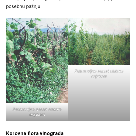
posebnu pažnju.
Zakorovljen nasad slakom
osjakom
Zakorovljen nasad slakom
osjakom
Korovna flora vinograda