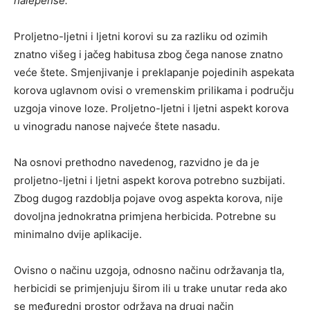
halepense.
Proljetno-ljetni i ljetni korovi su za razliku od ozimih
znatno višeg i jačeg habitusa zbog čega nanose znatno
veće štete. Smjenjivanje i preklapanje pojedinih aspekata
korova uglavnom ovisi o vremenskim prilikama i području
uzgoja vinove loze. Proljetno-ljetni i ljetni aspekt korova
u vinogradu nanose najveće štete nasadu.
Na osnovi prethodno navedenog, razvidno je da je
proljetno-ljetni i ljetni aspekt korova potrebno suzbijati.
Zbog dugog razdoblja pojave ovog aspekta korova, nije
dovoljna jednokratna primjena herbicida. Potrebne su
minimalno dvije aplikacije.
Ovisno o načinu uzgoja, odnosno načinu održavanja tla,
herbicidi se primjenjuju širom ili u trake unutar reda ako
se međuredni prostor održava na drugi način