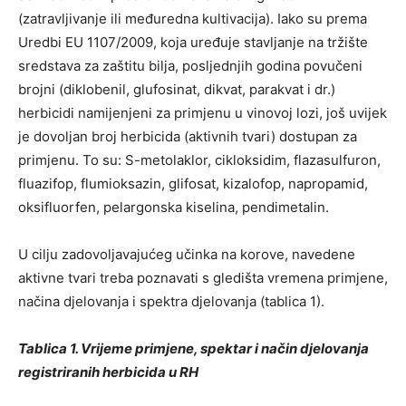
(zatravljivanje ili međuredna kultivacija). Iako su prema
Uredbi EU 1107/2009, koja uređuje stavljanje na tržište
sredstava za zaštitu bilja, posljednjih godina povučeni
brojni (diklobenil, glufosinat, dikvat, parakvat i dr.)
herbicidi namijenjeni za primjenu u vinovoj lozi, još uvijek
je dovoljan broj herbicida (aktivnih tvari) dostupan za
primjenu. To su: S-metolaklor, cikloksidim, flazasulfuron,
fluazifop, flumioksazin, glifosat, kizalofop, napropamid,
oksifluorfen, pelargonska kiselina, pendimetalin.
U cilju zadovoljavajućeg učinka na korove, navedene
aktivne tvari treba poznavati s gledišta vremena primjene,
načina djelovanja i spektra djelovanja (tablica 1).
Tablica 1. Vrijeme primjene, spektar i način djelovanja
registriranih herbicida u RH