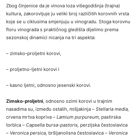
Zbog činjenice da je vinova loza višegodišnja (trajna)
kultura, zakorovljuje ju veliki broj različitih korovnih vrsta
koje se u ciklusima smjenjuju u vinogradu. Stoga korovnu
floru vinograda s praktičnog gledišta dijelimo prema
sezonskoj dinamici nicanja na tri aspekta:
– zimsko-proljetni korovi,
– proljetno-ljetni korovi i
– kasno ljetni, odnosno jesenski korovi.
Zimsko-proljetni
, odnosno ozimi korovi u trajnim
nasadima su, između ostalih, mišjakinja –
Stellaria media,
crvena mrtva kopriva –
Lamium purpureum,
pastirska
torbica –
Capsella bursa-pastoris,
perzijska čestoslavica
–
Veronica persica,
bršljanolisna čestoslavica –
Veronica