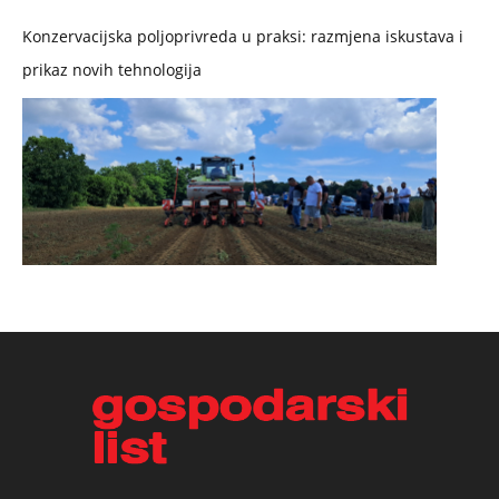
Konzervacijska poljoprivreda u praksi: razmjena iskustava i
prikaz novih tehnologija