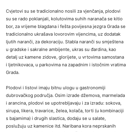
Cvjetovi su se tradicionalno nosili za vjenčanja, plodovi
su se rado poklanjali, kolutovima suhih naranača se kitio
bor, za vrijeme blagdana i fešta povijesna jezgra Grada se
tradicionalno ukrašava lovorovim vijencima, uz dodatak
ljutih naranči, za dekoraciju. Stabla naranči su smještena
u gradske i sakralne ambijente, ukras su đardina, kao
detalj uz kamene zidove, glorijete, u vrtovima samostana
i ljetnikovaca, u parkovima na zapadnim i istočnim vratima
Grada.
Plodovi i listovi imaju bitnu ulogu u gastronomiji
dubrovačkog područja. Osim izrade džemova, marmelada
i arancina, plodovi se upotrebljavaju i za izradu: sokova,
sirupa, likera, travarice, želea, kolača, torti (u kombinaciji
s bajamima) i drugih slastica, dodaju se u salate,
poslužuju uz kamenice itd. Naribana kora neprskanih