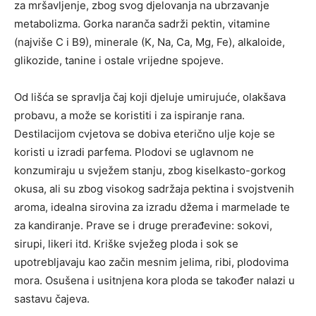
za mršavljenje, zbog svog djelovanja na ubrzavanje
metabolizma. Gorka naranča sadrži pektin, vitamine
(najviše C i B9), minerale (K, Na, Ca, Mg, Fe), alkaloide,
glikozide, tanine i ostale vrijedne spojeve.
Od lišća se spravlja čaj koji djeluje umirujuće, olakšava
probavu, a može se koristiti i za ispiranje rana.
Destilacijom cvjetova se dobiva eterično ulje koje se
koristi u izradi parfema. Plodovi se uglavnom ne
konzumiraju u svježem stanju, zbog kiselkasto-gorkog
okusa, ali su zbog visokog sadržaja pektina i svojstvenih
aroma, idealna sirovina za izradu džema i marmelade te
za kandiranje. Prave se i druge prerađevine: sokovi,
sirupi, likeri itd. Kriške svježeg ploda i sok se
upotrebljavaju kao začin mesnim jelima, ribi, plodovima
mora. Osušena i usitnjena kora ploda se također nalazi u
sastavu čajeva.