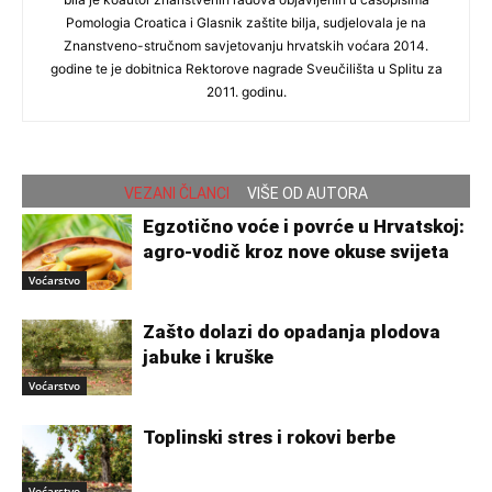
Pomologia Croatica i Glasnik zaštite bilja, sudjelovala je na
Znanstveno-stručnom savjetovanju hrvatskih voćara 2014.
godine te je dobitnica Rektorove nagrade Sveučilišta u Splitu za
2011. godinu.
VEZANI ČLANCI
VIŠE OD AUTORA
Egzotično voće i povrće u Hrvatskoj:
agro-vodič kroz nove okuse svijeta
Voćarstvo
Zašto dolazi do opadanja plodova
jabuke i kruške
Voćarstvo
Toplinski stres i rokovi berbe
Voćarstvo