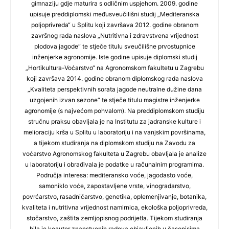
gimnaziju gdje maturira s odličnim uspjehom. 2009. godine
upisuje preddiplomski međusveučilišni studij „Mediteranska
poljoprivreda“ u Splitu koji završava 2012. godine obranom
završnog rada naslova „Nutritivna i zdravstvena vrijednost
plodova jagode“ te stječe titulu sveučilišne prvostupnice
inženjerke agronomije. Iste godine upisuje diplomski studij
„Hortikultura-Voćarstvo“ na Agronomskom fakultetu u Zagrebu
koji završava 2014. godine obranom diplomskog rada naslova
„Kvaliteta perspektivnih sorata jagode neutralne dužine dana
uzgojenih izvan sezone“ te stječe titulu magistre inženjerke
agronomije (s najvećom pohvalom). Na preddiplomskom studiju
stručnu praksu obavljala je na Institutu za jadranske kulture i
melioraciju krša u Splitu u laboratoriju i na vanjskim površinama,
a tijekom studiranja na diplomskom studiju na Zavodu za
voćarstvo Agronomskog fakulteta u Zagrebu obavljala je analize
u laboratoriju i obrađivala je podatke u računalnim programima.
Područja interesa: mediteransko voće, jagodasto voće,
samoniklo voće, zapostavljene vrste, vinogradarstvo,
povrćarstvo, rasadničarstvo, genetika, oplemenjivanje, botanika,
kvaliteta i nutritivna vrijednost namirnica, ekološka poljoprivreda,
stočarstvo, zaštita zemljopisnog podrijetla. Tijekom studiranja
bila je koautor znanstvenih radova objavljenih u časopisima