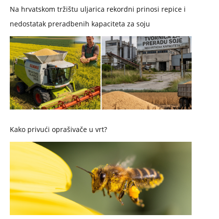
Na hrvatskom tržištu uljarica rekordni prinosi repice i
nedostatak preradbenih kapaciteta za soju
Kako privući oprašivače u vrt?