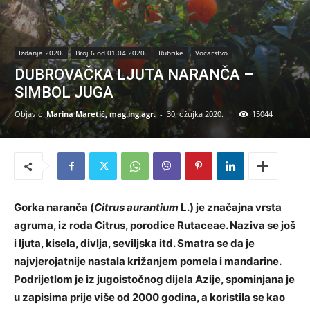
Izdanja 2020.
Broj 6 od 01.04.2020.
Rubrike
Voćarstvo
DUBROVAČKA LJUTA NARANČA –
SIMBOL JUGA
Objavio
Marina Maretić, mag.ing.agr.
-
30. ožujka 2020.
15044
Gorka naranča (
Citrus aurantium
L.) je značajna vrsta
agruma, iz roda Citrus, porodice Rutaceae. Naziva se još
i ljuta, kisela, divlja, seviljska itd. Smatra se da je
najvjerojatnije nastala križanjem pomela i mandarine.
Podrijetlom je iz jugoistočnog dijela Azije, spominjana je
u zapisima prije više od 2000
godina
, a koristila se kao