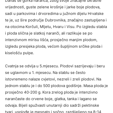
Danas se gorka naranča, zbog svoje značajne ukrasne
vrijednosti, guste zelene krošnje i jarke boje plodova,
sadi u parkovima i drvoredima u južnom dijelu Hrvatske
te je, uz šire područje Dubrovnika, značajno zastupljena i
na otocima Korčuli, Mljetu, Hvaru i Visu. Po izgledu stabla
i ploda slična je slatkoj naranči, ali razlikuje se po
intenzivnom mirisu lišća, prosječno manjim plodom,
izgledu presjeka ploda, većom šupljinom srčike ploda i
kiselošću pulpe.
Cvatnja se odvija u 5.mjesecu. Plodovi sazrijevaju i beru
se uglavnom u 1. mjesecu. Na stablu se često
istovremeno nalaze cvjetovi, nezreli i zreli plodovi. Na
jednom stablu je i do 500 plodova godišnje. Masa ploda je
prosječno 40-200 g. Kora zrelog ploda je intenzivno
narančaste do crvene boje, glatka, tanka i lagano se
odvaja. Bijeli spužvasti unutarnji dio sadrži pektinske
tvari, usplođe je mesnato i sočno, razdijeljeno na 8-14