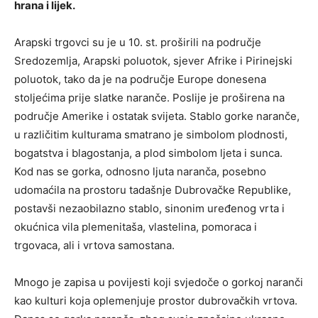
hrana i lijek.
Arapski trgovci su je u 10. st. proširili na područje
Sredozemlja, Arapski poluotok, sjever Afrike i Pirinejski
poluotok, tako da je na područje Europe donesena
stoljećima prije slatke naranče. Poslije je proširena na
područje Amerike i ostatak svijeta. Stablo gorke naranče,
u različitim kulturama smatrano je simbolom plodnosti,
bogatstva i blagostanja, a plod simbolom ljeta i sunca.
Kod nas se gorka, odnosno ljuta naranča, posebno
udomaćila na prostoru tadašnje Dubrovačke Republike,
postavši nezaobilazno stablo, sinonim uređenog vrta i
okućnica vila plemenitaša, vlastelina, pomoraca i
trgovaca, ali i vrtova samostana.
Mnogo je zapisa u povijesti koji svjedoče o gorkoj naranči
kao kulturi koja oplemenjuje prostor dubrovačkih vrtova.