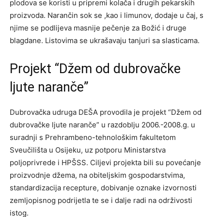
plodova se koristi u pripremi kolača i drugih pekarskih
proizvoda. Narančin sok se ,kao i limunov, dodaje u čaj, s
njime se podlijeva masnije pečenje za Božić i druge
blagdane. Listovima se ukrašavaju tanjuri sa slasticama.
Projekt “Džem od dubrovačke
ljute naranče”
Dubrovačka udruga DEŠA provodila je projekt “Džem od
dubrovačke ljute naranče” u razdoblju 2006.-2008.g. u
suradnji s Prehrambeno-tehnološkim fakultetom
Sveučilišta u Osijeku, uz potporu Ministarstva
poljoprivrede i HPŠSS. Ciljevi projekta bili su povećanje
proizvodnje džema, na obiteljskim gospodarstvima,
standardizacija recepture, dobivanje oznake izvornosti
zemljopisnog podrijetla te se i dalje radi na održivosti
istog.