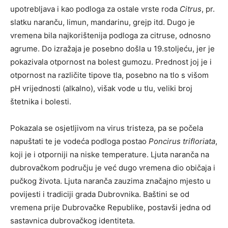
upotrebljava i kao podloga za ostale vrste roda
Citrus
, pr.
slatku naranču, limun, mandarinu, grejp itd. Dugo je
vremena bila najkorištenija podloga za citruse, odnosno
agrume. Do izražaja je posebno došla u 19.stoljeću, jer je
pokazivala otpornost na bolest gumozu. Prednost joj je i
otpornost na različite tipove tla, posebno na tlo s višom
pH vrijednosti (alkalno), višak vode u tlu, veliki broj
štetnika i bolesti.
Pokazala se osjetljivom na virus tristeza, pa se počela
napuštati te je vodeća podloga postao
Poncirus trifloriata
,
koji je i otporniji na niske temperature. Ljuta naranča na
dubrovačkom području je već dugo vremena dio običaja i
pučkog života. Ljuta naranča zauzima značajno mjesto u
povijesti i tradiciji grada Dubrovnika. Baštini se od
vremena prije Dubrovačke Republike, postavši jedna od
sastavnica dubrovačkog identiteta.