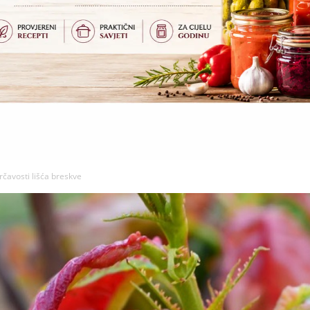
rčavosti lišća breskve