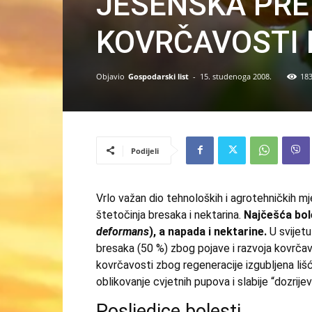
JESENSKA PRE
KOVRČAVOSTI 
Objavio
Gospodarski list
-
15. studenoga 2008.
18
Podijeli
Vrlo važan dio tehnoloških i agrotehničkih m
štetočinja bresaka i nektarina.
Najčešća bol
deformans
), a napada i nektarine.
U svijetu
bresaka (50 %) zbog pojave i razvoja kovrčav
kovrčavosti zbog regeneracije izgubljena liš
oblikovanje cvjetnih pupova i slabije “dozrije
Posljedice bolesti