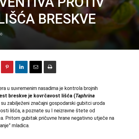
VENTIVA PROTIV
LIŠĆA BRESKVE
30
jera u suvremenim nasadima je kontrola brojnih
est breskve je kovrčavost lišća (
Taphrina
 su zabilježeni značajni gospodarski gubitci uroda
osti lišća, a poznate su I neizravne štete od
ća. Pritom gubitak pričuvne hrane negativno utječe na
vanje” mladica.