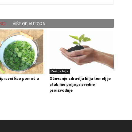
NCI
VIŠE OD AUTORA
Zaštita bilja
ripravci kao pomoć u
Očuvanje zdravlja bilja temelj je
stabilne poljoprivredne
proizvodnje