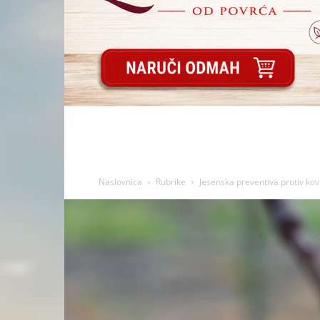
Naslovnica
Rubrike
Jesenska preventiva protiv kov