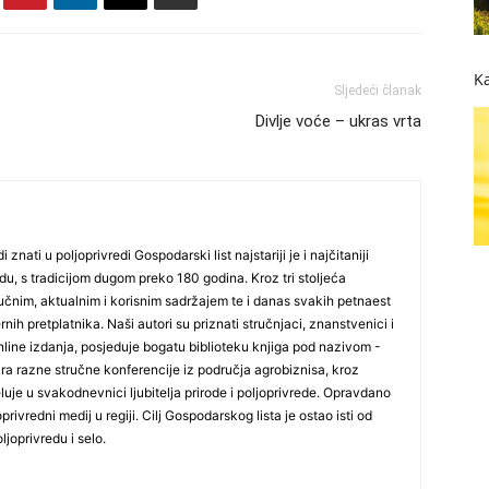
Ka
Sljedeći članak
Divlje voće – ukras vrta
i znati u poljoprivredi Gospodarski list najstariji je i najčitaniji
du, s tradicijom dugom preko 180 godina. Kroz tri stoljeća
čnim, aktualnim i korisnim sadržajem te i danas svakih petnaest
nih pretplatnika. Naši autori su priznati stručnjaci, znanstvenici i
online izdanja, posjeduje bogatu biblioteku knjiga pod nazivom -
ira razne stručne konferencije iz područja agrobiznisa, kroz
uje u svakodnevnici ljubitelja prirode i poljoprivrede. Opravdano
oprivredni medij u regiji. Cilj Gospodarskog lista je ostao isti od
ljoprivredu i selo.