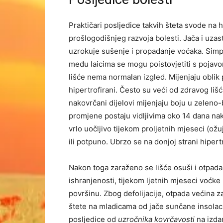
Praktičari posljedice takvih šteta svode na 
prošlogodišnjeg razvoja bolesti. Jača i uza
uzrokuje sušenje i propadanje voćaka. Simpto
među laicima se mogu poistovjetiti s poja
lišće nema normalan izgled. Mijenjaju oblik 
hipertrofirani. Često su veći od zdravog lišća
nakovrčani dijelovi mijenjaju boju u zeleno-
promjene postaju vidljivima oko 14 dana nako
vrlo uočljivo tijekom proljetnih mjeseci (ožuja
ili potpuno. Ubrzo se na donjoj strani hipertr
Nakon toga zaraženo se lišće osuši i otpada
ishranjenosti, tijekom ljetnih mjeseci voćk
površinu. Zbog defolijacije, otpada većina z
štete na mladicama od jače sunčane insolacij
posljedice od
uzročnika kovrčavosti
na izdan