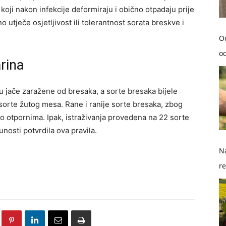
koji nakon infekcije deformiraju i obično otpadaju prije
utječe osjetljivost ili tolerantnost sorata breskve i
O
od
rina
 jače zaražene od bresaka, a sorte bresaka bijele
orte žutog mesa. Rane i ranije sorte bresaka, zbog
no otpornima. Ipak, istraživanja provedena na 22 sorte
nosti potvrdila ova pravila.
Na
re
so