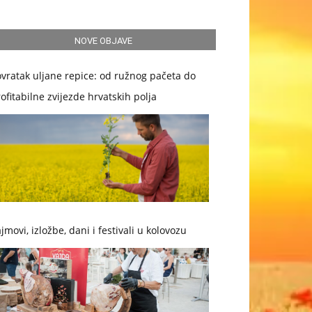
NOVE OBJAVE
vratak uljane repice: od ružnog pačeta do
ofitabilne zvijezde hrvatskih polja
jmovi, izložbe, dani i festivali u kolovozu