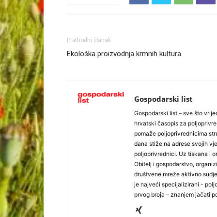
Prethodni članak
Ekološka proizvodnja krmnih kultura
Gospodarski list
Gospodarski list – sve što vrijed
hrvatski časopis za poljoprivre
pomaže poljoprivrednicima stru
dana stiže na adrese svojih vjer
poljoprivrednici. Uz tiskana i 
Obitelj i gospodarstvo, organiz
društvene mreže aktivno sudjel
je najveći specijalizirani - polj
prvog broja – znanjem jačati po