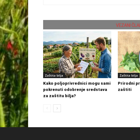
VEZANI ČLA
Zaštita bilja
Zaštita bilja
Kako poljoprivrednici mogu sami
Prirodni p
pokrenuti odobrenje sredstava
zaštiti
za zaštitu bilja?