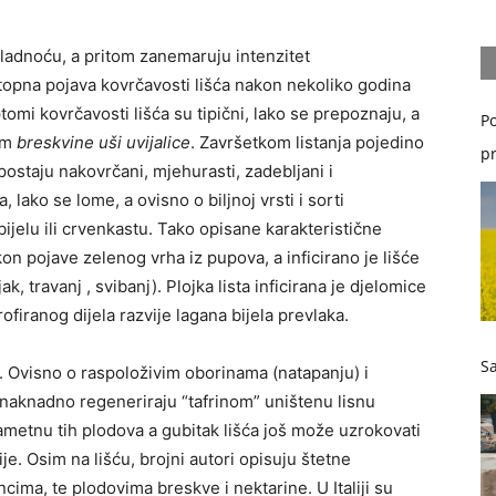
hladnoću, a pritom zanemaruju intenzitet
stopna pojava kovrčavosti lišća nakon nekoliko godina
mi kovrčavosti lišća su tipični, lako se prepoznaju, a
Po
vom
breskvine uši uvijalice
. Završetkom listanja pojedino
pr
postaju nakovrčani, mjehurasti, zadebljani i
, lako se lome, a ovisno o biljnoj vrsti i sorti
bijelu ili crvenkastu. Tako opisane karakteristične
n pojave zelenog vrha iz pupova, a inficirano je lišće
k, travanj , svibanj). Plojka lista inficirana je djelomice
ofiranog dijela razvije lagana bijela prevlaka.
Sa
. Ovisno o raspoloživim oborinama (natapanju) i
e naknadno regeneriraju “tafrinom” uništenu lisnu
ametnu tih plodova a gubitak lišća još može uzrokovati
e. Osim na lišću, brojni autori opisuju štetne
cima, te plodovima breskve i nektarine. U Italiji su