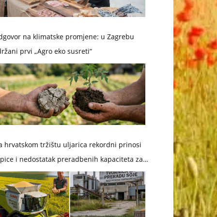
dgovor na klimatske promjene: u Zagrebu
ržani prvi „Agro eko susreti“
 hrvatskom tržištu uljarica rekordni prinosi
pice i nedostatak preradbenih kapaciteta za
ju