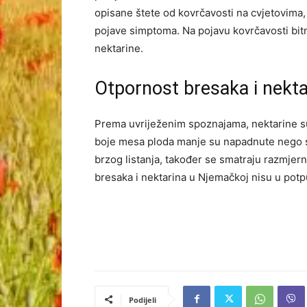
opisane štete od kovrčavosti na cvjetovima, 
pojave simptoma. Na pojavu kovrčavosti bitno 
nektarine.
Otpornost bresaka i nekta
Prema uvriježenim spoznajama, nektarine su
boje mesa ploda manje su napadnute nego s
brzog listanja, također se smatraju razmjer
bresaka i nektarina u Njemačkoj nisu u potpu
Podijeli