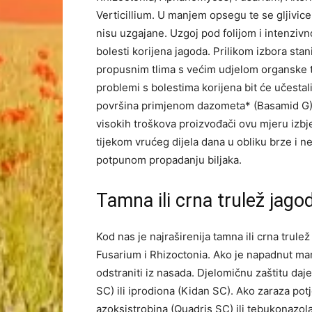
Verticillium. U manjem opsegu te se gljivice
nisu uzgajane. Uzgoj pod folijom i intenzi
bolesti korijena jagoda. Prilikom izbora st
propusnim tlima s većim udjelom organske t
problemi s bolestima korijena bit će učestali
površina primjenom dazometa* (Basamid G)
visokih troškova proizvođači ovu mjeru izbj
tijekom vrućeg dijela dana u obliku brze i 
potpunom propadanju biljaka.
Tamna ili crna trulež jago
Kod nas je najraširenija tamna ili crna trulež
Fusarium i Rhizoctonia. Ako je napadnut man
odstraniti iz nasada. Djelomičnu zaštitu daj
SC) ili iprodiona (Kidan SC). Ako zaraza po
azoksistrobina (Quadris SC) ili tebukonazol