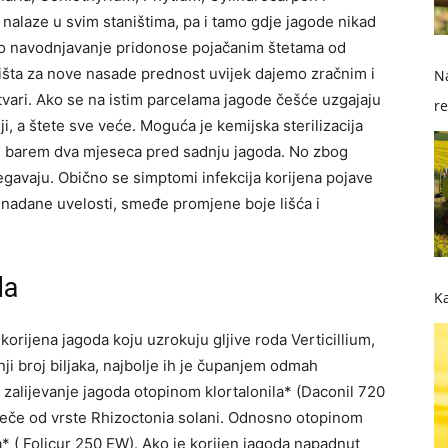
 nalaze u svim staništima, pa i tamo gdje jagode nikad
vno navodnjavanje pridonose pojačanim štetama od
aništa za nove nasade prednost uvijek dajemo zračnim i
Na
vari. Ako se na istim parcelama jagode češće uzgajaju
re
ji, a štete sve veće. Moguća je kemijska sterilizacija
so
 barem dva mjeseca pred sadnju jagoda. No zbog
egavaju. Obično se simptomi infekcija korijena pojave
nenadane uvelosti, smeđe promjene boje lišća i
da
Ka
 korijena jagoda koju uzrokuju gljive roda Verticillium,
ji broj biljaka, najbolje ih je čupanjem odmah
e zalijevanje jagoda otopinom klortalonila* (Daconil 720
tječe od vrste Rhizoctonia solani. Odnosno otopinom
a* ( Folicur 250 EW). Ako je korijen jagoda napadnut