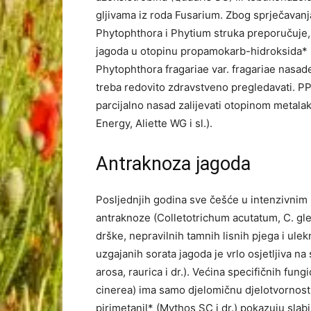
gljivama iz roda Fusarium. Zbog sprječavanj
Phytophthora i Phytium struka preporučuje,
jagoda u otopinu propamokarb-hidroksida* 
Phytophthora fragariae var. fragariae nasa
treba redovito zdravstveno pregledavati. PPo
parcijalno nasad zalijevati otopinom metalaksi
Energy, Aliette WG i sl.).
Antraknoza jagoda
Posljednjih godina sve češće u intenzivnim
antraknoze (Colletotrichum acutatum, C. gleo
drške, nepravilnih tamnih lisnih pjega i ul
uzgajanih sorata jagoda je vrlo osjetljiva 
arosa, raurica i dr.). Većina specifičnih fung
cinerea) ima samo djelomičnu djelotvornost
pirimetanil* (Mythos SC i dr.) pokazuju sla