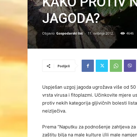
KAKO PROTIV 
JAGODA?
Objavio
Gospodarski list
-
11. svibnja 2012.
4646
Podijeli
Uspješan uzgoj jagoda ugrožava više od 50 gl
vrsta virusa i fitoplazmi. Učinkovite mjere
protiv nekih kategorija gljivičnih bolesti lis
neizlječiva.
Prema “Naputku za podnošenje zahtjeva za i
zaštitu bilja na male kulture i/ili male namje