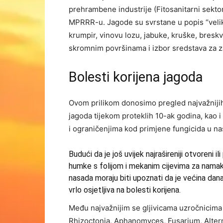
prehrambene industrije (Fitosanitarni sektor,
MPRRR-u. Jagode su svrstane u popis “velik
krumpir, vinovu lozu, jabuke, kruške, breskv
skromnim površinama i izbor sredstava za za
Bolesti korijena jagoda
Ovom prilikom donosimo pregled najvažnijih 
jagoda tijekom proteklih 10-ak godina, kao
i ograničenjima kod primjene fungicida u naš
Budući da je još uvijek najrašireniji otvoreni 
humke s folijom i mekanim cijevima za namaka
nasada moraju biti upoznati da je većina danas
vrlo osjetljiva na bolesti korijena.
Među najvažnijim se gljivicama uzročnicima 
Rhizoctonia, Aphanomyces, Fusarium, Altern