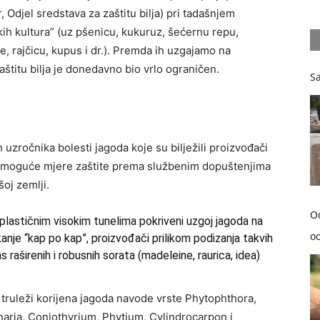
 Odjel sredstava za zaštitu bilja) pri tadašnjem
ih kultura” (uz pšenicu, kukuruz, šećernu repu,
e, rajčicu, kupus i dr.). Premda ih uzgajamo na
štitu bilja je donedavno bio vrlo ograničen.
Sa
uzročnika bolesti jagoda koje su bilježili proizvođači
 i moguće mjere zaštite prema službenim dopuštenjima
oj zemlji.
O
ili plastičnim visokim tunelima pokriveni uzgoj jagoda na
od
nje “kap po kap”, proizvođači prilikom podizanja takvih
 raširenih i robusnih sorata (madeleine, raurica, idea)
truleži korijena jagoda navode vrste Phytophthora,
aria, Coniothyrium, Phytium, Cylindrocarpon i