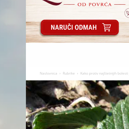
Naslovnica
Rubrike
Kako protiv najštetnijih bolest