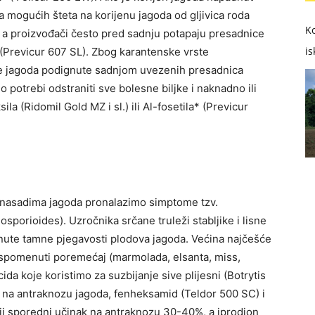
a mogućih šteta na korijenu jagoda od gljivica roda
Ko
 a proizvođači često pred sadnju potapaju presadnice
is
(Previcur 607 SL). Zbog karantenske vrste
de jagoda podignute sadnjom uvezenih presadnica
 potrebi odstraniti sve bolesne biljke i naknadno ili
la (Ridomil Gold MZ i sl.) ili Al-fosetila* (Previcur
 nasadima jagoda pronalazimo simptome tzv.
sporioides). Uzročnika srčane truleži stabljike i lisne
eknute tamne pjegavosti plodova jagoda. Većina najčešće
na spomenuti poremećaj (marmolada, elsanta, miss,
icida koje koristimo za suzbijanje sive plijesni (Botrytis
 na antraknozu jagoda, fenheksamid (Teldor 500 SC) i
biji sporedni učinak na antraknozu 30-40%, a iprodion