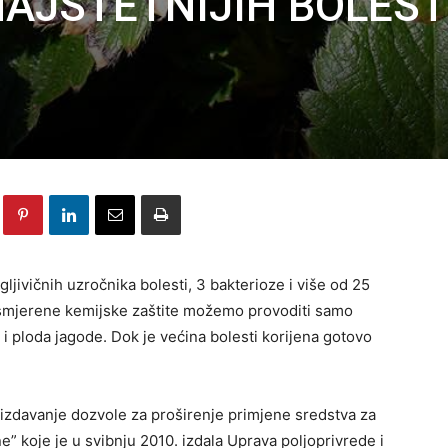
NAJŠTETNIJIH BOLEST
jivičnih uzročnika bolesti, 3 bakterioze i više od 25
 usmjerene kemijske zaštite možemo provoditi samo
ta i ploda jagode. Dok je većina bolesti korijena gotovo
zdavanje dozvole za proširenje primjene sredstva za
ne” koje je u svibnju 2010. izdala Uprava poljoprivrede i