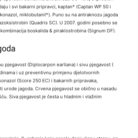
aju i svi bakarni pripravci, kaptan* (Captan WP 50 i
fenkonazol, miklobutanil*). Puno su na antraknozu jagoda
 i azoksistrobin (Quadris SC). U 2007. godini posebno se
kombinacija boskalida & piraklostrobina (Signum DF).
agoda
 pjegavost (Diplocarpon earliana) i sivu pjegavost (
dinama i uz preventivnu primjenu djelotvornih
konazol (Score 250 EC) i bakarnih pripravaka,
ti urode jagoda. Crvena pjegavost se obično u nasadu
šću. Siva pjegavost je česta u hladnim i vlažnim