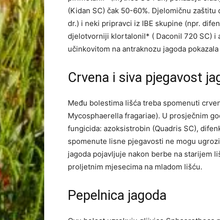
(Kidan SC) čak 50-60%. Djelomičnu zaštitu d
dr.) i neki pripravci iz IBE skupine (npr. di
djelotvorniji klortalonil* ( Daconil 720 SC)
učinkovitom na antraknozu jagoda pokazala 
Crvena i siva pjegavost j
Među bolestima lišća treba spomenuti crvenu
Mycosphaerella fragariae). U prosječnim go
fungicida: azoksistrobin (Quadris SC), difen
spomenute lisne pjegavosti ne mogu ugrozi
jagoda pojavljuje nakon berbe na starijem li
proljetnim mjesecima na mladom lišću.
Pepelnica jagoda