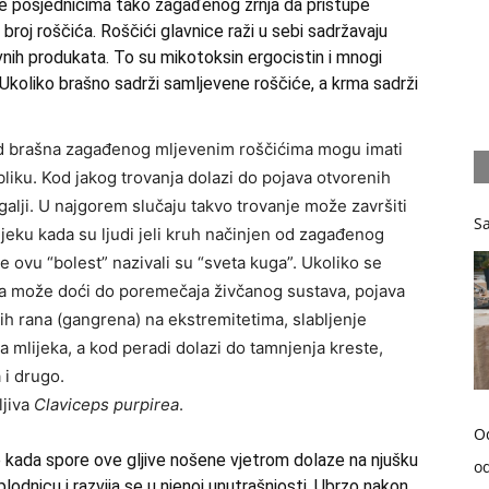
čuje posjednicima tako zagađenog zrnja da pristupe
roj roščića. Roščići glavnice raži u sebi sadržavaju
vnih produkata. To su mikotoksin ergocistin i mnogi
 Ukoliko brašno sadrži samljevene roščiće, a krma sadrži
od brašna zagađenog mljevenim roščićima mogu imati
liku. Kod jakog trovanja dolazi do pojava otvorenih
alji. U najgorem slučaju takvo trovanje može završiti
Sa
eku kada su ljudi jeli kruh načinjen od zagađenog
e ovu “bolest” nazivali su “sveta kuga”. Ukoliko se
a može doći do poremečaja živčanog sustava, pojava
nih rana (gangrena) na ekstremitetima, slabljenje
ja mlijeka, a kod peradi dolazi do tamnjenja kreste,
 i drugo.
ljiva
Claviceps purpirea
.
O
je kada spore ove gljive nošene vjetrom dolaze na njušku
od
 plodnicu i razvija se u njenoj unutrašnjosti. Ubrzo nakon