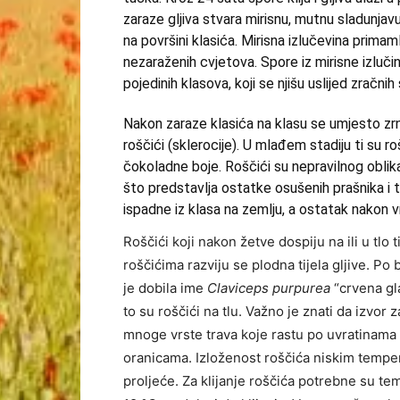
zaraze gljiva stvara mirisnu, mutnu sladunjavu
na površini klasića. Mirisna izlučevina prima
nezaraženih cvjetova. Spore iz mirisne izluč
pojedinih klasova, koji se njišu uslijed zračnih 
Nakon zaraze klasića na klasu se umjesto zrna
roščići (sklerocije). U mlađem stadiju ti su ro
čokoladne boje. Roščići su nepravilnog oblika
što predstavlja ostatke osušenih prašnika i tu
ispadne iz klasa na zemlju, a ostatak nakon 
Roščići koji nakon žetve dospiju na ili u tlo
roščićima razviju se plodna tijela gljive. Po 
je dobila ime
Claviceps purpurea
“crvena gla
to su roščići na tlu. Važno je znati da izvor 
mnoge vrste trava koje rastu po uvratinama
oranicama. Izloženost roščića niskim temper
proljeće. Za klijanje roščića potrebne su t