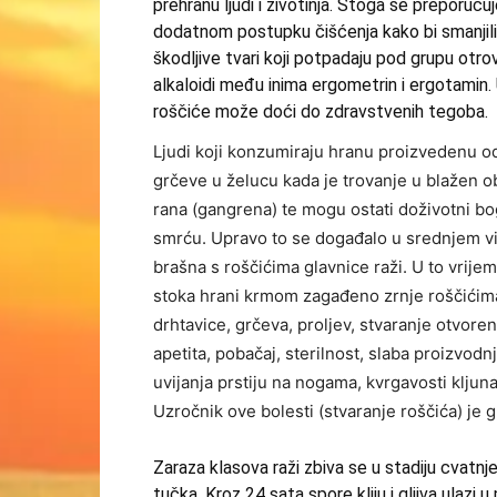
prehranu ljudi i životinja. Stoga se preporu
dodatnom postupku čišćenja kako bi smanjili b
škodljive tvari koji potpadaju pod grupu otro
alkaloidi među inima ergometrin i ergotamin.
roščiće može doći do zdravstvenih tegoba.
Ljudi koji konzumiraju hranu proizvedenu 
grčeve u želucu kada je trovanje u blažen ob
rana (gangrena) te mogu ostati doživotni bog
smrću. Upravo to se događalo u srednjem vij
brašna s roščićima glavnice raži. U to vrijem
stoka hrani krmom zagađeno zrnje roščićim
drhtavice, grčeva, proljev, stvaranje otvore
apetita, pobačaj, sterilnost, slaba proizvodn
uvijanja prstiju na nogama, kvrgavosti kljuna
Uzročnik ove bolesti (stvaranje roščića) je g
Zaraza klasova raži zbiva se u stadiju cvatn
tučka. Kroz 24 sata spore kliju i gljiva ulazi u