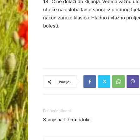
18 °C ne dolazi do klijanja. Veoma važnu ulo
utječe na oslobađanje spora iz plodnog tijela
nakon zaraze klasića. Hladno i vlažno prolje
bolesti.
Podijeli
Prethodni članak
Stanje na tržištu stoke