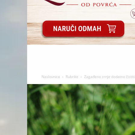
Naslovnica
Rubrike
Zagađeno zrnje dodatno čistiti