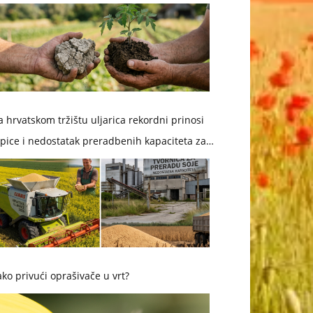
 hrvatskom tržištu uljarica rekordni prinosi
pice i nedostatak preradbenih kapaciteta za
ju
ko privući oprašivače u vrt?