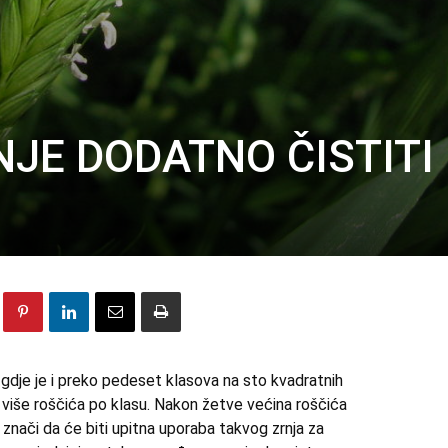
JE DODATNO ČISTITI
 gdje je i preko pedeset klasova na sto kvadratnih
 više roščića po klasu. Nakon žetve većina roščića
o znači da će biti upitna uporaba takvog zrnja za