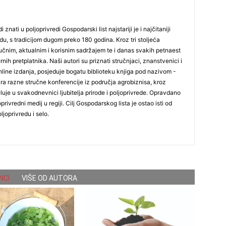
i znati u poljoprivredi Gospodarski list najstariji je i najčitaniji
du, s tradicijom dugom preko 180 godina. Kroz tri stoljeća
čnim, aktualnim i korisnim sadržajem te i danas svakih petnaest
nih pretplatnika. Naši autori su priznati stručnjaci, znanstvenici i
online izdanja, posjeduje bogatu biblioteku knjiga pod nazivom -
ira razne stručne konferencije iz područja agrobiznisa, kroz
uje u svakodnevnici ljubitelja prirode i poljoprivrede. Opravdano
oprivredni medij u regiji. Cilj Gospodarskog lista je ostao isti od
ljoprivredu i selo.
NCI
VIŠE OD AUTORA