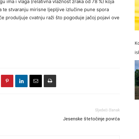
gu ima i vlaga (relativna vlažnost zraka od 78 %) koja
 te stvaranju mirisne ljepljive izlučine pune spora
će produljuje cvatnju raži što pogoduje jačoj pojavi ove
Ko
is
Sljedeći članak
Jesenske štetočinje povrća