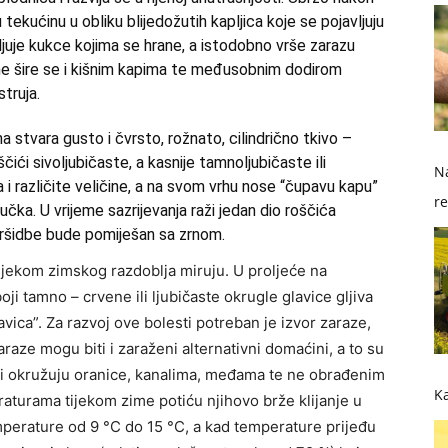
 tekućinu u obliku blijedožutih kapljica koje se pojavljuju
mljuje kukce kojima se hrane, a istodobno vrše zarazu
ine šire se i kišnim kapima te međusobnim dodirom
struja.
 stvara gusto i čvrsto, rožnato, cilindrično tkivo –
ščići sivoljubičaste, a kasnije tamnoljubičaste ili
Na
 i različite veličine, a na svom vrhu nose “čupavu kapu”
re
čka. U vrijeme sazrijevanja raži jedan dio roščića
so
vršidbe bude pomiješan sa zrnom.
 tijekom zimskog razdoblja miruju. U proljeće na
boji tamno – crvene ili ljubičaste okrugle glavice gljiva
vica”. Za razvoj ove bolesti potreban je izvor zaraze,
zaraze mogu biti i zaraženi alternativni domaćini, a to su
 i okružuju oranice, kanalima, međama te ne obrađenim
Ka
aturama tijekom zime potiću njihovo brže klijanje u
emperature od 9 °C do 15 °C, a kad temperature prijeđu