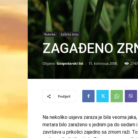
Rubrike
Zaštita bilja
ZAGAĐENO ZRN
Objavio
Gospodarski list
-
15. kolovoza 2008.
2143
Podijeli
Na nekoliko usjeva zaraza je bila veoma jaka,
metara bilo zaraženo s jednim pa do sedam i
završava u prikolici zajedno sa zrnom raži. T