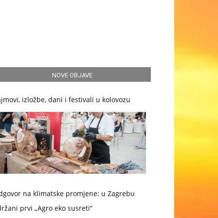
NOVE OBJAVE
jmovi, izložbe, dani i festivali u kolovozu
dgovor na klimatske promjene: u Zagrebu
ržani prvi „Agro eko susreti“