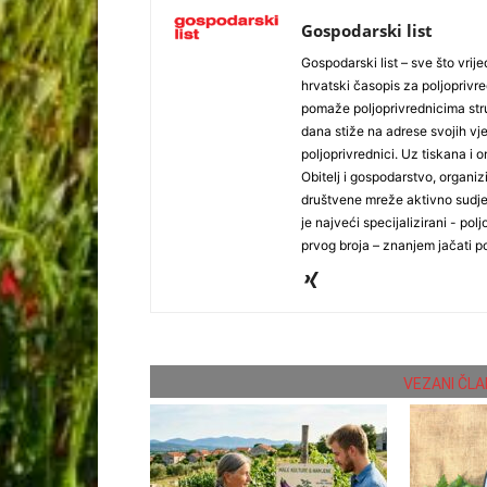
Gospodarski list
Gospodarski list – sve što vrijed
hrvatski časopis za poljoprivre
pomaže poljoprivrednicima stru
dana stiže na adrese svojih vjer
poljoprivrednici. Uz tiskana i 
Obitelj i gospodarstvo, organiz
društvene mreže aktivno sudjel
je najveći specijalizirani - polj
prvog broja – znanjem jačati po
VEZANI ČLA