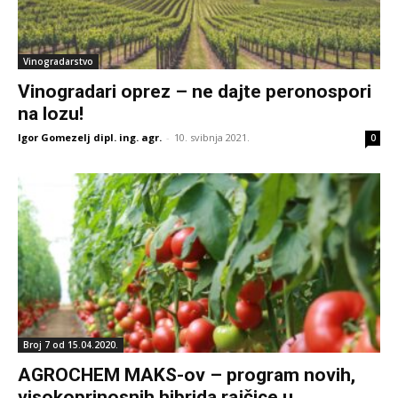
Vinogradarstvo
Vinogradari oprez – ne dajte peronospori
na lozu!
Igor Gomezelj dipl. ing. agr.
-
10. svibnja 2021.
0
Broj 7 od 15.04.2020.
AGROCHEM MAKS-ov – program novih,
visokoprinosnih hibrida rajčice u