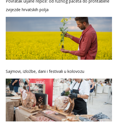
Povratak uljane repice: od ružnog pačeta do profitabilne
zvijezde hrvatskih polja
Sajmovi, izložbe, dani i festivali u kolovozu