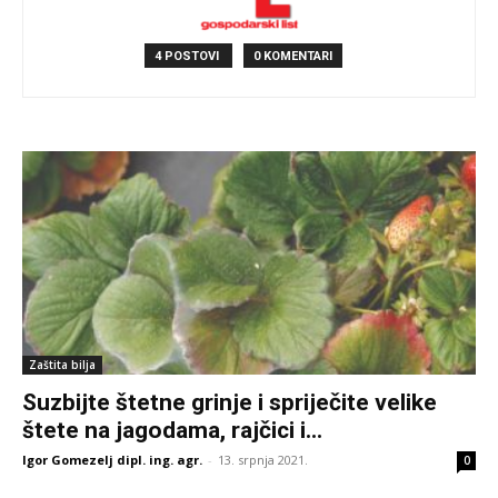
4 POSTOVI
0 KOMENTARI
Zaštita bilja
Suzbijte štetne grinje i spriječite velike
štete na jagodama, rajčici i...
Igor Gomezelj dipl. ing. agr.
-
13. srpnja 2021.
0