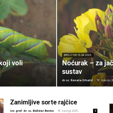
BROJ 7 OD 15.04.2020.
oji voli
Noćurak – za jač
sustav
dr.sc. Renata Erhatić
-
18. travnja 2
Zanimljive sorte rajčice
izv. prof. dr. sc. Božidar Benko
-
18. travnja 2020.
0