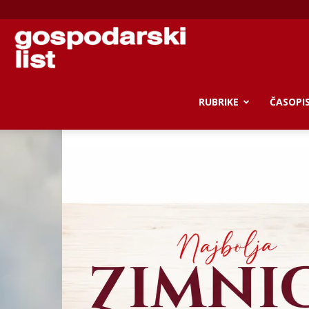
Gospodarski
list
RUBRIKE
ČASOPI