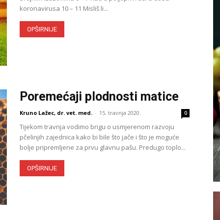
koronavirusa 10 – 11 Misliš li...
OPŠIRNIJE
Poremećaji plodnosti matice
Kruno Lažec, dr. vet. med.
-
15. travnja 2020.
0
Tijekom travnja vodimo brigu o usmjerenom razvoju
pčelinjih zajednica kako bi bile što jače i što je moguće
bolje pripremljene za prvu glavnu pašu. Predugo toplo...
OPŠIRNIJE