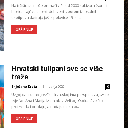
Na tržištu se može pronaći više od 2000 kultivara (sorti) i
hibrida rajčice, a prvi, dobiveni izborom iz lokalnih
ekotipova datiraju još iz polovice 19. st....
OPŠIRNIJE
Hrvatski tulipani sve se više
traže
Snježana Kratz
-
18. travnja 2020.
0
Uzgoj cvijeća na „rez” u Hrvatskoj ima perspektivu, tvrde
cvjećari Ana i Matija Melnjak iz Velikog Otoka. Sve što
proizvedu i prodaju, a nadaju se kako...
OPŠIRNIJE