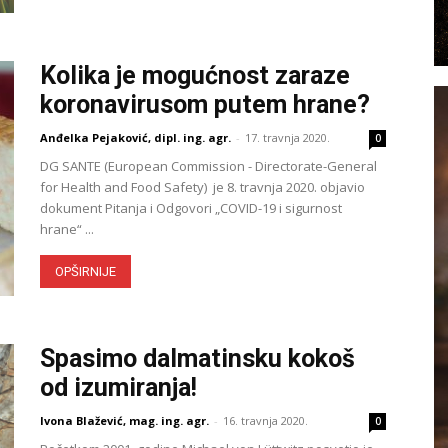
Kolika je mogućnost zaraze
koronavirusom putem hrane?
Anđelka Pejaković, dipl. ing. agr.
-
17. travnja 2020.
0
DG SANTE (European Commission - Directorate-General
for Health and Food Safety) je 8. travnja 2020. objavio
dokument Pitanja i Odgovori „COVID-19 i sigurnost
hrane“ ...
OPŠIRNIJE
Spasimo dalmatinsku kokoš
od izumiranja!
Ivona Blažević, mag. ing. agr.
-
16. travnja 2020.
0