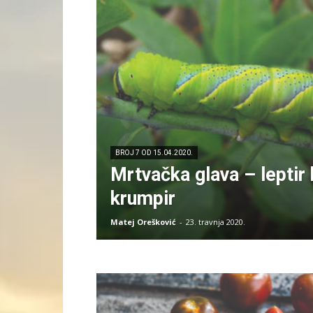
BROJ 7 OD 15.04.2020.
Mrtvačka glava – leptir k
krumpir
Matej Orešković
-
23. travnja 2020.