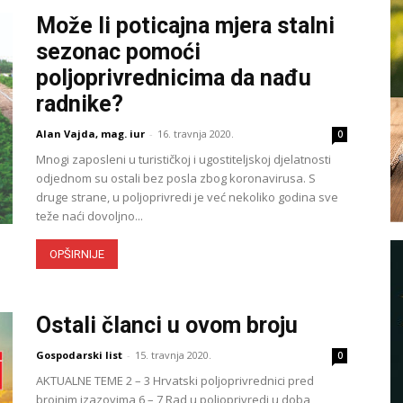
Može li poticajna mjera stalni
sezonac pomoći
poljoprivrednicima da nađu
radnike?
Alan Vajda, mag. iur
-
16. travnja 2020.
0
Mnogi zaposleni u turističkoj i ugostiteljskoj djelatnosti
odjednom su ostali bez posla zbog koronavirusa. S
druge strane, u poljoprivredi je već nekoliko godina sve
teže naći dovoljno...
OPŠIRNIJE
Ostali članci u ovom broju
Gospodarski list
-
15. travnja 2020.
0
AKTUALNE TEME 2 – 3 Hrvatski poljoprivrednici pred
brojnim izazovima 6 – 7 Rad u poljoprivredi u doba