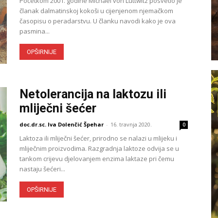
Početkom 2001. godine Michael von Lüttwitz posvetio je
članak dalmatinskoj kokoši u cijenjenom njemačkom
časopisu o peradarstvu. U članku navodi kako je ova
pasmina...
OPŠIRNIJE
Netolerancija na laktozu ili
mliječni šećer
doc.dr.sc. Iva Dolenčić Špehar
-
16. travnja 2020.
0
Laktoza ili mliječni šećer, prirodno se nalazi u mlijeku i
mliječnim proizvodima. Razgradnja laktoze odvija se u
tankom crijevu djelovanjem enzima laktaze pri čemu
nastaju šećeri...
OPŠIRNIJE