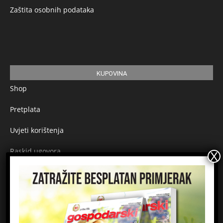
Zaštita osobnih podataka
KUPOVINA
Shop
Pretplata
Uvjeti korištenja
Raskid ugovora
Načini plaćanja
Sigurnost plaćanja
Prijavite se na newsletter