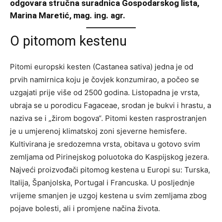
odgovara stručna suradnica Gospodarskog lista,
Marina Maretić, mag. ing. agr.
O pitomom kestenu
Pitomi europski kesten (Castanea sativa) jedna je od
prvih namirnica koju je čovjek konzumirao, a počeo se
uzgajati prije više od 2500 godina. Listopadna je vrsta,
ubraja se u porodicu Fagaceae, srodan je bukvi i hrastu, a
naziva se i „žirom bogova“. Pitomi kesten rasprostranjen
je u umjerenoj klimatskoj zoni sjeverne hemisfere.
Kultivirana je sredozemna vrsta, obitava u gotovo svim
zemljama od Pirinejskog poluotoka do Kaspijskog jezera.
Najveći proizvođači pitomog kestena u Europi su: Turska,
Italija, Španjolska, Portugal i Francuska. U posljednje
vrijeme smanjen je uzgoj kestena u svim zemljama zbog
pojave bolesti, ali i promjene načina života.