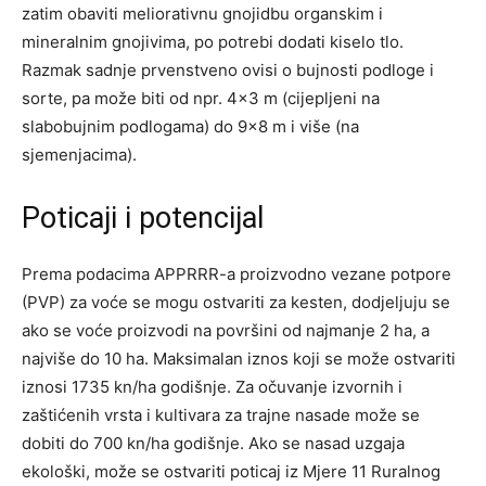
zatim obaviti meliorativnu gnojidbu organskim i
mineralnim gnojivima, po potrebi dodati kiselo tlo.
Razmak sadnje prvenstveno ovisi o bujnosti podloge i
sorte, pa može biti od npr. 4×3 m (cijepljeni na
slabobujnim podlogama) do 9×8 m i više (na
sjemenjacima).
Poticaji i potencijal
Prema podacima APPRRR-a proizvodno vezane potpore
(PVP) za voće se mogu ostvariti za kesten, dodjeljuju se
ako se voće proizvodi na površini od najmanje 2 ha, a
najviše do 10 ha. Maksimalan iznos koji se može ostvariti
iznosi 1735 kn/ha godišnje. Za očuvanje izvornih i
zaštićenih vrsta i kultivara za trajne nasade može se
dobiti do 700 kn/ha godišnje. Ako se nasad uzgaja
ekološki, može se ostvariti poticaj iz Mjere 11 Ruralnog