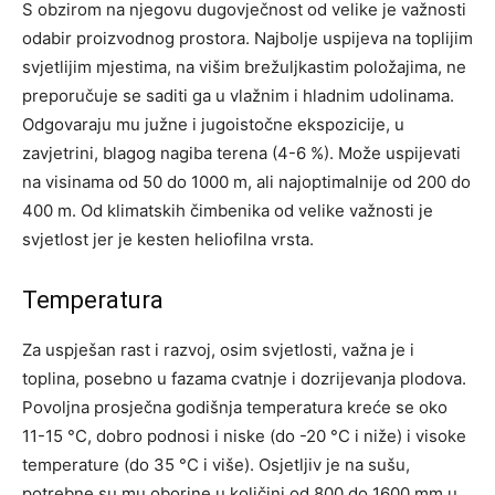
S obzirom na njegovu dugovječnost od velike je važnosti
odabir proizvodnog prostora. Najbolje uspijeva na toplijim
svjetlijim mjestima, na višim brežuljkastim položajima, ne
preporučuje se saditi ga u vlažnim i hladnim udolinama.
Odgovaraju mu južne i jugoistočne ekspozicije, u
zavjetrini, blagog nagiba terena (4-6 %). Može uspijevati
na visinama od 50 do 1000 m, ali najoptimalnije od 200 do
400 m. Od klimatskih čimbenika od velike važnosti je
svjetlost jer je kesten heliofilna vrsta.
Temperatura
Za uspješan rast i razvoj, osim svjetlosti, važna je i
toplina, posebno u fazama cvatnje i dozrijevanja plodova.
Povoljna prosječna godišnja temperatura kreće se oko
11-15 °C, dobro podnosi i niske (do -20 °C i niže) i visoke
temperature (do 35 °C i više). Osjetljiv je na sušu,
potrebne su mu oborine u količini od 800 do 1600 mm u