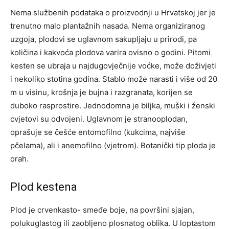
Nema službenih podataka o proizvodnji u Hrvatskoj jer je
trenutno malo plantažnih nasada. Nema organiziranog
uzgoja, plodovi se uglavnom sakupljaju u prirodi, pa
količina i kakvoća plodova varira ovisno o godini. Pitomi
kesten se ubraja u najdugovječnije voćke, može doživjeti
i nekoliko stotina godina. Stablo može narasti i više od 20
m u visinu, krošnja je bujna i razgranata, korijen se
duboko rasprostire. Jednodomna je biljka, muški i ženski
cvjetovi su odvojeni. Uglavnom je stranooplodan,
oprašuje se češće entomofilno (kukcima, najviše
pčelama), ali i anemofilno (vjetrom). Botanički tip ploda je
orah.
Plod kestena
Plod je crvenkasto- smeđe boje, na površini sjajan,
polukuglastog ili zaobljeno plosnatog oblika. U loptastom