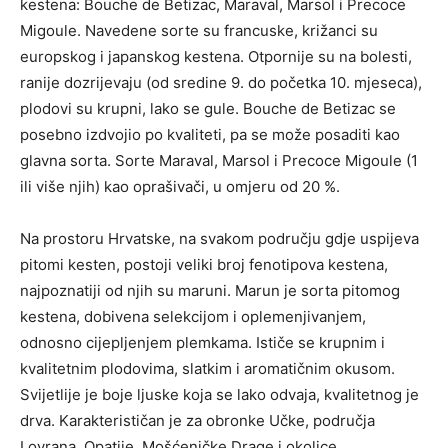
kestena: Bouche de Betizac, Maraval, Marsol i Precoce
Migoule. Navedene sorte su francuske, križanci su
europskog i japanskog kestena. Otpornije su na bolesti,
ranije dozrijevaju (od sredine 9. do početka 10. mjeseca),
plodovi su krupni, lako se gule. Bouche de Betizac se
posebno izdvojio po kvaliteti, pa se može posaditi kao
glavna sorta. Sorte Maraval, Marsol i Precoce Migoule (1
ili više njih) kao oprašivači, u omjeru od 20 %.
Na prostoru Hrvatske, na svakom području gdje uspijeva
pitomi kesten, postoji veliki broj fenotipova kestena,
najpoznatiji od njih su maruni. Marun je sorta pitomog
kestena, dobivena selekcijom i oplemenjivanjem,
odnosno cijepljenjem plemkama. Ističe se krupnim i
kvalitetnim plodovima, slatkim i aromatičnim okusom.
Svijetlije je boje ljuske koja se lako odvaja, kvalitetnog je
drva. Karakterističan je za obronke Učke, područja
Lovrana, Opatije, Mošćeničke Drage i okolice.