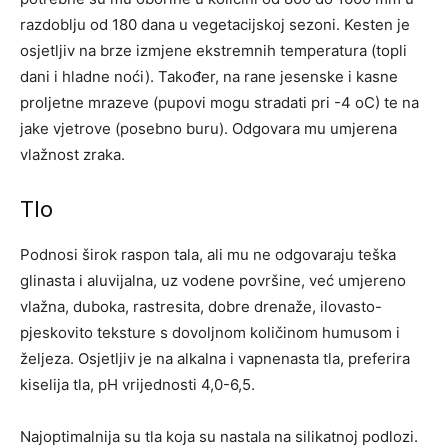
razdoblju od 180 dana u vegetacijskoj sezoni. Kesten je
osjetljiv na brze izmjene ekstremnih temperatura (topli
dani i hladne noći). Također, na rane jesenske i kasne
proljetne mrazeve (pupovi mogu stradati pri -4 oC) te na
jake vjetrove (posebno buru). Odgovara mu umjerena
vlažnost zraka.
Tlo
Podnosi širok raspon tala, ali mu ne odgovaraju teška
glinasta i aluvijalna, uz vodene površine, već umjereno
vlažna, duboka, rastresita, dobre drenaže, ilovasto-
pjeskovito teksture s dovoljnom količinom humusom i
željeza. Osjetljiv je na alkalna i vapnenasta tla, preferira
kiselija tla, pH vrijednosti 4,0-6,5.
Najoptimalnija su tla koja su nastala na silikatnoj podlozi.