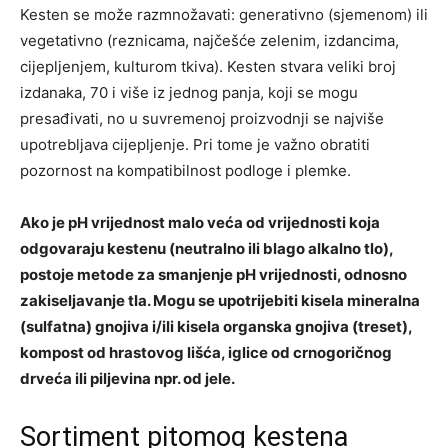
Kesten se može razmnožavati: generativno (sjemenom) ili
vegetativno (reznicama, najčešće zelenim, izdancima,
cijepljenjem, kulturom tkiva). Kesten stvara veliki broj
izdanaka, 70 i više iz jednog panja, koji se mogu
presađivati, no u suvremenoj proizvodnji se najviše
upotrebljava cijepljenje. Pri tome je važno obratiti
pozornost na kompatibilnost podloge i plemke.
Ako je pH vrijednost malo veća od vrijednosti koja
odgovaraju kestenu (neutralno ili blago alkalno tlo),
postoje metode za smanjenje pH vrijednosti, odnosno
zakiseljavanje tla. Mogu se upotrijebiti kisela mineralna
(sulfatna) gnojiva i/ili kisela organska gnojiva (treset),
kompost od hrastovog lišća, iglice od crnogoričnog
drveća ili piljevina npr. od jele.
Sortiment pitomog kestena