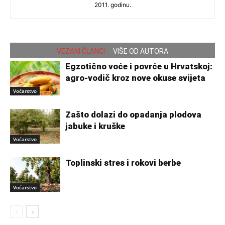
2011. godinu.
VEZANI ČLANCI
VIŠE OD AUTORA
Egzotično voće i povrće u Hrvatskoj:
agro-vodič kroz nove okuse svijeta
Voćarstvo
Zašto dolazi do opadanja plodova
jabuke i kruške
Voćarstvo
Toplinski stres i rokovi berbe
Voćarstvo