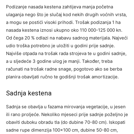
Podizanje nasada kestena zahtijeva manja početna
ulaganja nego što je slučaj kod nekih drugih voćnih vrsta,
a mogu se postići visoki prihodi. Trošak podizanja 1 ha
nasada kestena iznosi ukupno oko 110 000-125 000 kn.
Od čega 20 % odlazi na nabavu sadnog materijala. Najveći
udio troška potrebno je uložiti u godini prije sadnje.
Najviše otpada na trošak rada strojeva te u godini sadnje,
a u sljedeće 3 godine ulog je manji. Također, treba
računati na trošak radne snage, pogotovo ako se berba
planira obavljati ručno te godišnji trošak amortizacije.
Sadnja kestena
Sadnja se obavlja u fazama mirovanja vegetacije, u jesen
ili rano proljeće. Nekoliko mjeseci prije sadnje poželjno je
obaviti duboku obradu tla (do dubine 70-80 cm). Iskopati
sadne rupe dimenzija 100×100 cm, dubine 50-80 cm,