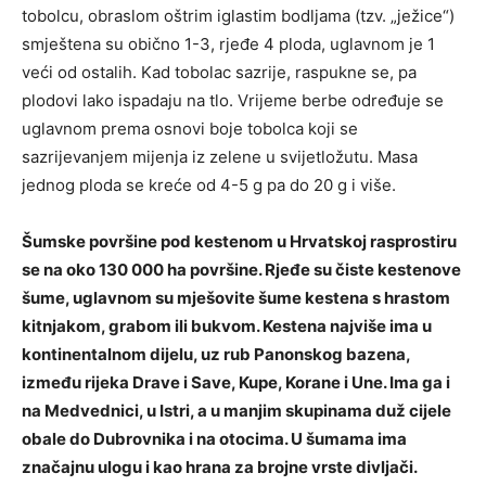
tobolcu, obraslom oštrim iglastim bodljama (tzv. „ježice“)
smještena su obično 1-3, rjeđe 4 ploda, uglavnom je 1
veći od ostalih. Kad tobolac sazrije, raspukne se, pa
plodovi lako ispadaju na tlo. Vrijeme berbe određuje se
uglavnom prema osnovi boje tobolca koji se
sazrijevanjem mijenja iz zelene u svijetložutu. Masa
jednog ploda se kreće od 4-5 g pa do 20 g i više.
Šumske površine pod kestenom u Hrvatskoj rasprostiru
se na oko 130 000 ha površine. Rjeđe su čiste kestenove
šume, uglavnom su mješovite šume kestena s hrastom
kitnjakom, grabom ili bukvom. Kestena najviše ima u
kontinentalnom dijelu, uz rub Panonskog bazena,
između rijeka Drave i Save, Kupe, Korane i Une. Ima ga i
na Medvednici, u Istri, a u manjim skupinama duž cijele
obale do Dubrovnika i na otocima. U šumama ima
značajnu ulogu i kao hrana za brojne vrste divljači.