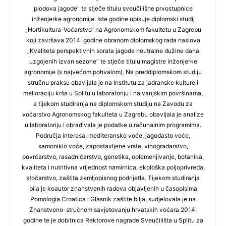
plodova jagode“ te stječe titulu sveučilišne prvostupnice
inženjerke agronomije. Iste godine upisuje diplomski studij
„Hortikultura-Voćarstvo“ na Agronomskom fakultetu u Zagrebu
koji završava 2014. godine obranom diplomskog rada naslova
„Kvaliteta perspektivnih sorata jagode neutralne dužine dana
uzgojenih izvan sezone“ te stječe titulu magistre inženjerke
agronomije (s najvećom pohvalom). Na preddiplomskom studiju
stručnu praksu obavljala je na Institutu za jadranske kulture i
melioraciju krša u Splitu u laboratoriju i na vanjskim površinama,
a tijekom studiranja na diplomskom studiju na Zavodu za
voćarstvo Agronomskog fakulteta u Zagrebu obavljala je analize
u laboratoriju i obrađivala je podatke u računalnim programima.
Područja interesa: mediteransko voće, jagodasto voće,
samoniklo voće, zapostavljene vrste, vinogradarstvo,
povrćarstvo, rasadničarstvo, genetika, oplemenjivanje, botanika,
kvaliteta i nutritivna vrijednost namirnica, ekološka poljoprivreda,
stočarstvo, zaštita zemljopisnog podrijetla. Tijekom studiranja
bila je koautor znanstvenih radova objavljenih u časopisima
Pomologia Croatica i Glasnik zaštite bilja, sudjelovala je na
Znanstveno-stručnom savjetovanju hrvatskih voćara 2014.
godine te je dobitnica Rektorove nagrade Sveučilišta u Splitu za