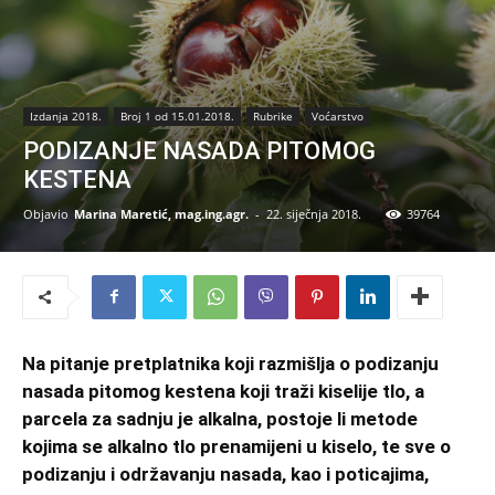
Izdanja 2018.
Broj 1 od 15.01.2018.
Rubrike
Voćarstvo
PODIZANJE NASADA PITOMOG
KESTENA
Objavio
Marina Maretić, mag.ing.agr.
-
22. siječnja 2018.
39764
Na pitanje pretplatnika koji razmišlja o podizanju
nasada pitomog kestena koji traži kiselije tlo, a
parcela za sadnju je alkalna, postoje li metode
kojima se alkalno tlo prenamijeni u kiselo, te sve o
podizanju i održavanju nasada, kao i poticajima,