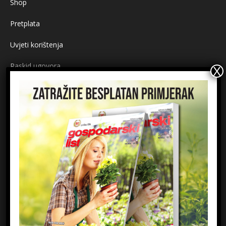
Shop
Pretplata
Uvjeti korištenja
Raskid ugovora
Načini plaćanja
Sigurnost plaćanja
Prijavite se na newsletter
Ime
Email