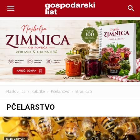
Naslovnica
Rubrike
Pčelarstvo
Stranica 3
PČELARSTVO
PČELARSTVO