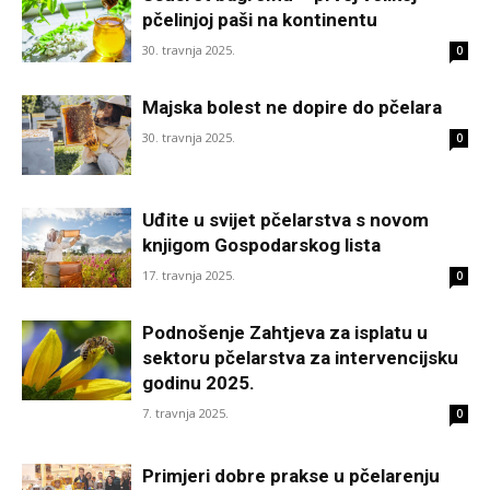
pčelinjoj paši na kontinentu
30. travnja 2025.
0
Majska bolest ne dopire do pčelara
30. travnja 2025.
0
Uđite u svijet pčelarstva s novom
knjigom Gospodarskog lista
17. travnja 2025.
0
Podnošenje Zahtjeva za isplatu u
sektoru pčelarstva za intervencijsku
godinu 2025.
7. travnja 2025.
0
Primjeri dobre prakse u pčelarenju