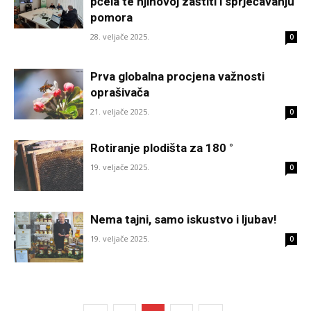
pčela te njihovoj zaštiti i sprječavanju
pomora
28. veljače 2025.
0
Prva globalna procjena važnosti
oprašivača
21. veljače 2025.
0
Rotiranje plodišta za 180 °
19. veljače 2025.
0
Nema tajni, samo iskustvo i ljubav!
19. veljače 2025.
0