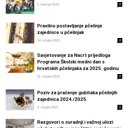
3. travnja 2025.
0
Pravilno postavljanje pčelinje
zajednice u pčelinjak
24. ožujka 2025.
0
Savjetovanje za Nacrt prijedloga
Programa Školski medni dan s
hrvatskih pčelinjaka za 2025. godinu
20. ožujka 2025.
0
Poziv za praćenje gubitaka pčelinjih
zajednica 2024./2025.
4. ožujka 2025.
0
Razgovori o suradnji i važnoj ulozi