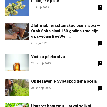
Lipanjske paše
11. lipnja 2025.
0
Zlatni jubilej šoltanskog pčelarstva –
Otok Šolta slavi 150 godina tradicije
uz svečani BeeWell...
2. lipnja 2025.
0
Voda u pčelarstvu
22. svibnja 2025.
0
Obilježavanje Svjetskog dana pčela
20. svibnja 2025.
0
Ususret bagremu – prvoj velikoj