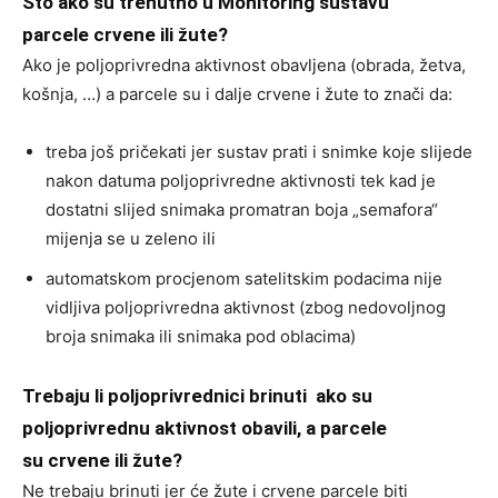
Što ako su trenutno u Monitoring sustavu
parcele
crvene
ili
žute?
Ako je poljoprivredna aktivnost obavljena (obrada, žetva,
košnja, …) a parcele su i dalje crvene i žute to znači da:
treba još pričekati jer sustav prati i snimke koje slijede
nakon datuma poljoprivredne aktivnosti tek kad je
dostatni slijed snimaka promatran boja „semafora“
mijenja se u zeleno ili
automatskom procjenom satelitskim podacima nije
vidljiva poljoprivredna aktivnost (zbog nedovoljnog
broja snimaka ili snimaka pod oblacima)
Trebaju li poljoprivrednici brinuti ako su
poljoprivrednu aktivnost obavili, a parcele
su crvene ili žute?
Ne trebaju brinuti jer će žute i crvene parcele biti