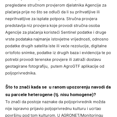
pregledane stručnom provjerom djelatnika Agencije za
plaćanja prije no što se odluči da li su prihvatljive ili
neprihvatljive za isplate potpora. Stručna provjera
predstavlja niz provjera koje provodi stručna osoba
Agencije za plaćanja koristeći Sentinel podatke i druge
vrste podataka najmanje istovjetne vrijednosti, odnosno
podatke drugih satelita iste ili veće rezolucije, digitalne
ortofoto snimke, podatke iz drugih baza i evidencija te po
potrebi provodi terenske provjere ili zatraži dostavu
geotagirane fotografiju, putem AgroGTF aplikacije od
poljoprivrednika.
Što to znači kada se u ranom upozorenju navodi da
su parcele
heterogene
(tj. nisu homogene)?
To znači da postoje naznake da poljoprivrednik možda
nije ispravno prijavio poljoprivrednu kulturu i ucrtao
površinu pod tom kulturom. U AGRONET/Monitoringu