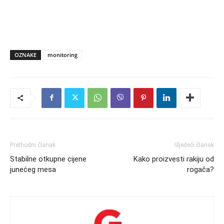
OZNAKE
monitoring
Prethodni članak
Sljedeći članak
Stabilne otkupne cijene
Kako proizvesti rakiju od
junećeg mesa
rogača?