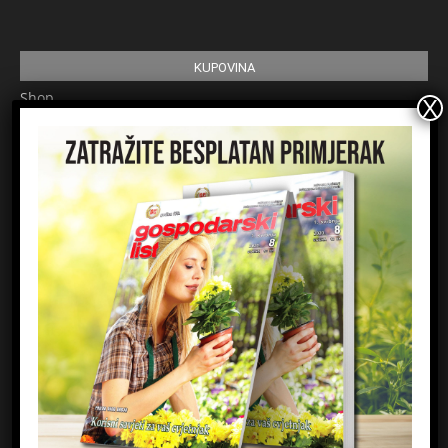
KUPOVINA
Shop
Pretplata
Uvjeti korištenja
Prijavite se na newsletter
Ime
Email