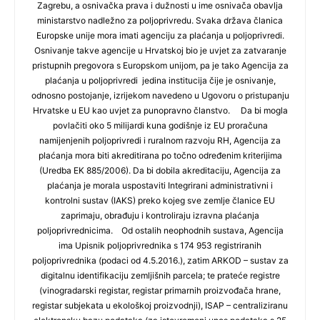
Zagrebu, a osnivačka prava i dužnosti u ime osnivača obavlja
ministarstvo nadležno za poljoprivredu. Svaka država članica
Europske unije mora imati agenciju za plaćanja u poljoprivredi.
Osnivanje takve agencije u Hrvatskoj bio je uvjet za zatvaranje
pristupnih pregovora s Europskom unijom, pa je tako Agencija za
plaćanja u poljoprivredi jedina institucija čije je osnivanje,
odnosno postojanje, izrijekom navedeno u Ugovoru o pristupanju
Hrvatske u EU kao uvjet za punopravno članstvo. Da bi mogla
povlačiti oko 5 milijardi kuna godišnje iz EU proračuna
namijenjenih poljoprivredi i ruralnom razvoju RH, Agencija za
plaćanja mora biti akreditirana po točno određenim kriterijima
(Uredba EK 885/2006). Da bi dobila akreditaciju, Agencija za
plaćanja je morala uspostaviti Integrirani administrativni i
kontrolni sustav (IAKS) preko kojeg sve zemlje članice EU
zaprimaju, obrađuju i kontroliraju izravna plaćanja
poljoprivrednicima. Od ostalih neophodnih sustava, Agencija
ima Upisnik poljoprivrednika s 174 953 registriranih
poljoprivrednika (podaci od 4.5.2016.), zatim ARKOD – sustav za
digitalnu identifikaciju zemljišnih parcela; te prateće registre
(vinogradarski registar, registar primarnih proizvođača hrane,
registar subjekata u ekološkoj proizvodnji), ISAP – centraliziranu