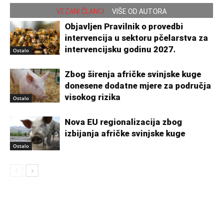
VEZANI ČLANCI
VIŠE OD AUTORA
Objavljen Pravilnik o provedbi
intervencija u sektoru pčelarstva za
intervencijsku godinu 2027.
Ostalo
Zbog širenja afričke svinjske kuge
donesene dodatne mjere za područja
visokog rizika
Ostalo
Nova EU regionalizacija zbog
izbijanja afričke svinjske kuge
Ostalo