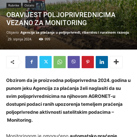
Rubrike
Ostalo
OBAVIJEST POLJOPRIVREDNICIMA
VEZANO ZA MONITORING
Objavio
Agencija za plaćanja u poljoprivredi, ribarstvu i ruralnom razvoju
-
29. srpnja 2024.
999
Obzirom da je proizvodna poljoprivredna 2024. godina u
punom jeku Agencija za plaćanja želi naglasiti da su
svim poljoprivrednicima na njihovom AGRONET-u
dostupni podaci ranih upozorenja temeljem praćenja
poljoprivredne aktivnosti satelitskim podacima –
Monitoring.
Monitoringom je omogućeno
automatsko praćenje