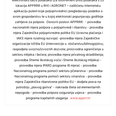
elektronsku bazu podataka (za istovremeni unos podataka s 25
lokacija APPRRR u RH) i AGRONET – zaštićenu internetsku
aplikaciju putem koje poljoprivrednici pregledavaju podatke o
svom gospodarstvu te u kojoj elektronski popunjavaju godišnje
zahtjeve za potpore. Osnovni poslovi APPRRR: - provedba
nacionalnih mjera potpora u poljoprivredi i ribarstvu - provedba
mjera Zajedničke poljoprivredne politke EU (izravna plaćanja i
IAKS mjere ruralnog razvoja) -provedba mjera Zajedničke
organizacije tržišta EU (intervencije u stočarstvu/bilinogojstvu;
raspodjela uvozno/izvoznih dozvola; proizvodna ograničenja u
sektoru mlijeka i šećera; provedba mjera privatnog skladištenja;
provedba Sheme školskog voća i Sheme školskog mlijeka) -
provedba mjera IPARD programa (6 mjera) - provedba
Nacionalnog programa pomoći sektoru pčelarstva - provedba
Nacionalnog programa pomoći sektoru vinarstva - provedba
mjera Zajedničke ribarstvene politike EU - dodjela prava na
potrošnju „plavog goriva“ - naknada šteta od elementarnih
nepogoda - provedba potpora osiguranja usjeva - provedba
programa kapitalnih ulaganja
www.apprrr.hr