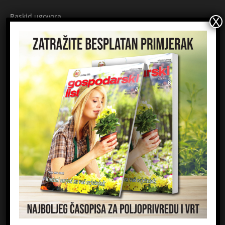
Raskid ugovora
Načini plaćanja
Sigurnost plaćanja
Prijavite se na newsletter
Ime
Email