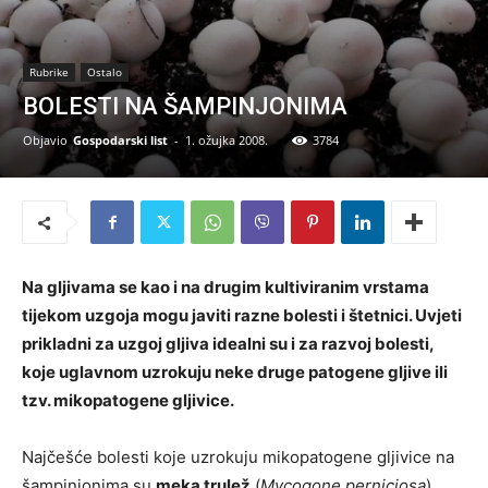
Rubrike
Ostalo
BOLESTI NA ŠAMPINJONIMA
Objavio
Gospodarski list
-
1. ožujka 2008.
3784
Na gljivama se kao i na drugim kultiviranim vrstama
tijekom uzgoja mogu javiti razne bolesti i štetnici. Uvjeti
prikladni za uzgoj gljiva idealni su i za razvoj bolesti,
koje uglavnom uzrokuju neke druge patogene gljive ili
tzv. mikopatogene gljivice.
Najčešće bolesti koje uzrokuju mikopatogene gljivice na
šampinjonima su
meka trulež
(
Mycogone perniciosa
),