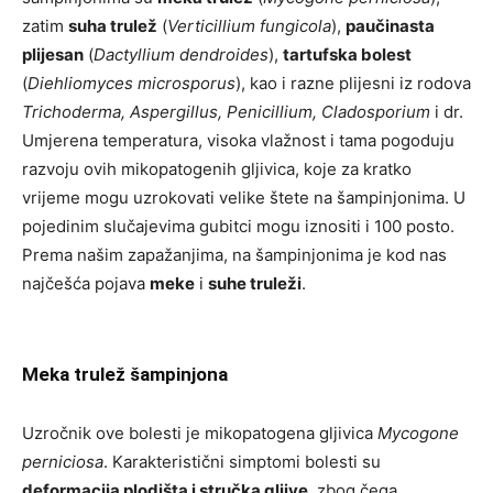
zatim
suha trulež
(
Verticillium fungicola
),
paučinasta
plijesan
(
Dactyllium dendroides
),
tartufska bolest
(
Diehliomyces microsporus
), kao i razne plijesni iz rodova
Trichoderma, Aspergillus, Penicillium, Cladosporium
i dr.
Umjerena temperatura, visoka vlažnost i tama pogoduju
razvoju ovih mikopatogenih gljivica, koje za kratko
vrijeme mogu uzrokovati velike štete na šampinjonima. U
pojedinim slučajevima gubitci mogu iznositi i 100 posto.
Prema našim zapažanjima, na šampinjonima je kod nas
najčešća pojava
meke
i
suhe truleži
.
Meka trulež šampinjona
Uzročnik ove bolesti je mikopatogena gljivica
Mycogone
perniciosa
. Karakteristični simptomi bolesti su
deformacija plodišta i stručka gljive
, zbog čega