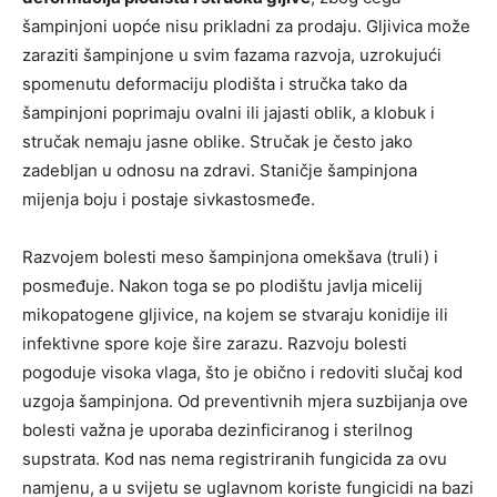
šampinjoni uopće nisu prikladni za prodaju. Gljivica može
zaraziti šampinjone u svim fazama razvoja, uzrokujući
spomenutu deformaciju plodišta i stručka tako da
šampinjoni poprimaju ovalni ili jajasti oblik, a klobuk i
stručak nemaju jasne oblike. Stručak je često jako
zadebljan u odnosu na zdravi. Staničje šampinjona
mijenja boju i postaje sivkastosmeđe.
Razvojem bolesti meso šampinjona omekšava (truli) i
posmeđuje. Nakon toga se po plodištu javlja micelij
mikopatogene gljivice, na kojem se stvaraju konidije ili
infektivne spore koje šire zarazu. Razvoju bolesti
pogoduje visoka vlaga, što je obično i redoviti slučaj kod
uzgoja šampinjona. Od preventivnih mjera suzbijanja ove
bolesti važna je uporaba dezinficiranog i sterilnog
supstrata. Kod nas nema registriranih fungicida za ovu
namjenu, a u svijetu se uglavnom koriste fungicidi na bazi