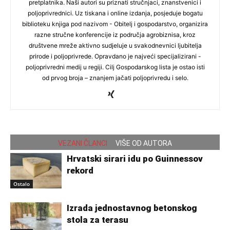
pretplatnika. Naši autori su priznati stručnjaci, znanstvenici i
poljoprivrednici. Uz tiskana i online izdanja, posjeduje bogatu
biblioteku knjiga pod nazivom - Obitelj i gospodarstvo, organizira
razne stručne konferencije iz područja agrobiznisa, kroz
društvene mreže aktivno sudjeluje u svakodnevnici ljubitelja
prirode i poljoprivrede. Opravdano je najveći specijalizirani -
poljoprivredni medij u regiji. Cilj Gospodarskog lista je ostao isti
od prvog broja – znanjem jačati poljoprivredu i selo.
VEZANI ČLANCI
VIŠE OD AUTORA
Hrvatski sirari idu po Guinnessov
rekord
Ostalo
Izrada jednostavnog betonskog
stola za terasu