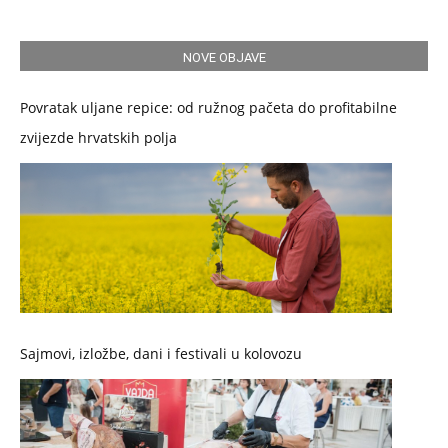
NOVE OBJAVE
Povratak uljane repice: od ružnog pačeta do profitabilne
zvijezde hrvatskih polja
Sajmovi, izložbe, dani i festivali u kolovozu