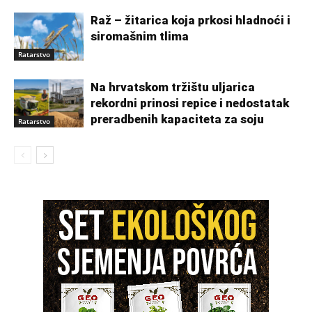
Raž – žitarica koja prkosi hladnoći i
siromašnim tlima
Ratarstvo
Na hrvatskom tržištu uljarica
rekordni prinosi repice i nedostatak
preradbenih kapaciteta za soju
Ratarstvo