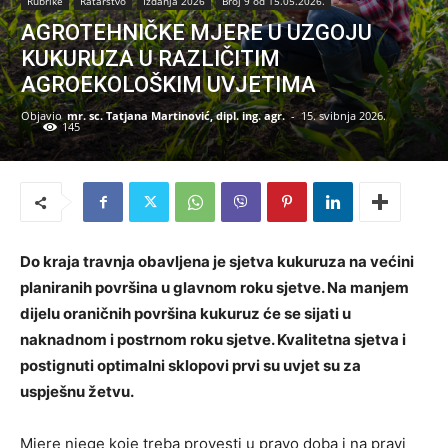
Rubrike
Ratarstvo
Izdanja 2026
Broj 9 od 15.05.2026.
AGROTEHNIČKE MJERE U UZGOJU
KUKURUZA U RAZLIČITIM
AGROEKOLOŠKIM UVJETIMA
Objavio
mr. sc. Tatjana Martinović, dipl. ing. agr.
-
15. svibnja 2026.
145
Do kraja travnja obavljena je sjetva kukuruza na većini
planiranih površina u glavnom roku sjetve. Na manjem
dijelu oraničnih površina kukuruz će se sijati u
naknadnom i postrnom roku sjetve. Kvalitetna sjetva i
postignuti optimalni sklopovi prvi su uvjet su za
uspješnu žetvu.
Mjere njege koje treba provesti u pravo doba i na pravi