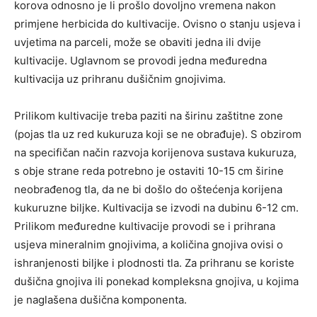
korova odnosno je li prošlo dovoljno vremena nakon
primjene herbicida do kultivacije. Ovisno o stanju usjeva i
uvjetima na parceli, može se obaviti jedna ili dvije
kultivacije. Uglavnom se provodi jedna međuredna
kultivacija uz prihranu dušičnim gnojivima.
Prilikom kultivacije treba paziti na širinu zaštitne zone
(pojas tla uz red kukuruza koji se ne obrađuje). S obzirom
na specifičan način razvoja korijenova sustava kukuruza,
s obje strane reda potrebno je ostaviti 10-15 cm širine
neobrađenog tla, da ne bi došlo do oštećenja korijena
kukuruzne biljke. Kultivacija se izvodi na dubinu 6-12 cm.
Prilikom međuredne kultivacije provodi se i prihrana
usjeva mineralnim gnojivima, a količina gnojiva ovisi o
ishranjenosti biljke i plodnosti tla. Za prihranu se koriste
dušična gnojiva ili ponekad kompleksna gnojiva, u kojima
je naglašena dušična komponenta.