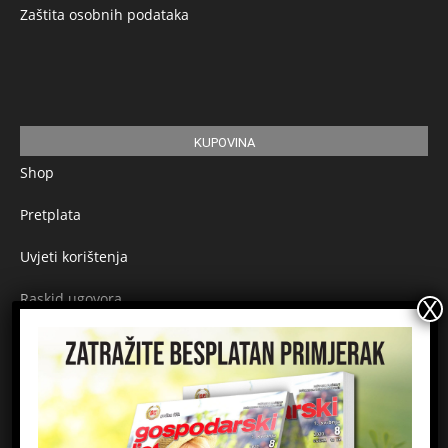
Zaštita osobnih podataka
KUPOVINA
Shop
Pretplata
Uvjeti korištenja
Raskid ugovora
Načini plaćanja
Sigurnost plaćanja
Prijavite se na newsletter