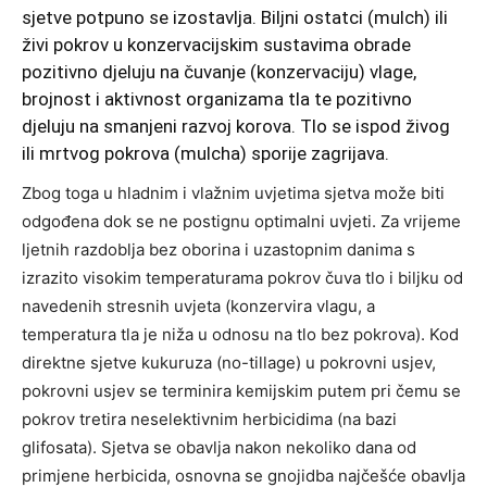
sjetve potpuno se izostavlja. Biljni ostatci (mulch) ili
živi pokrov u konzervacijskim sustavima obrade
pozitivno djeluju na čuvanje (konzervaciju) vlage,
brojnost i aktivnost organizama tla te pozitivno
djeluju na smanjeni razvoj korova. Tlo se ispod živog
ili mrtvog pokrova (mulcha) sporije zagrijava.
Zbog toga u hladnim i vlažnim uvjetima sjetva može biti
odgođena dok se ne postignu optimalni uvjeti. Za vrijeme
ljetnih razdoblja bez oborina i uzastopnim danima s
izrazito visokim temperaturama pokrov čuva tlo i biljku od
navedenih stresnih uvjeta (konzervira vlagu, a
temperatura tla je niža u odnosu na tlo bez pokrova). Kod
direktne sjetve kukuruza (no-tillage) u pokrovni usjev,
pokrovni usjev se terminira kemijskim putem pri čemu se
pokrov tretira neselektivnim herbicidima (na bazi
glifosata). Sjetva se obavlja nakon nekoliko dana od
primjene herbicida, osnovna se gnojidba najčešće obavlja