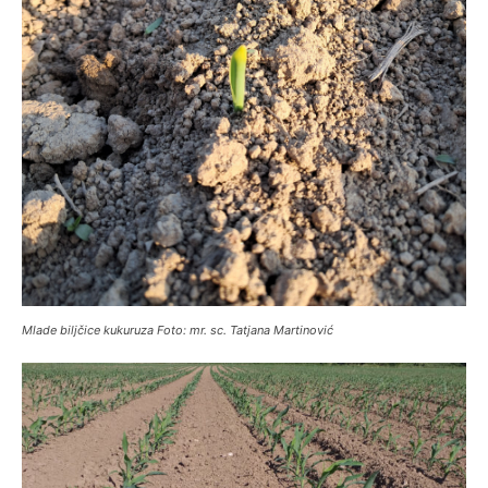
Mlade biljčice kukuruza Foto: mr. sc. Tatjana Martinović