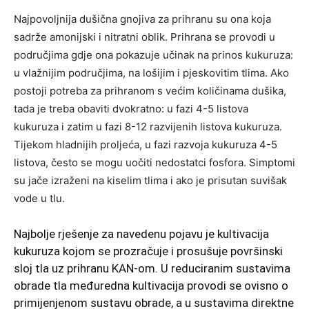
Najpovoljnija dušična gnojiva za prihranu su ona koja
sadrže amonijski i nitratni oblik. Prihrana se provodi u
područjima gdje ona pokazuje učinak na prinos kukuruza:
u vlažnijim područjima, na lošijim i pjeskovitim tlima. Ako
postoji potreba za prihranom s većim količinama dušika,
tada je treba obaviti dvokratno: u fazi 4-5 listova
kukuruza i zatim u fazi 8-12 razvijenih listova kukuruza.
Tijekom hladnijih proljeća, u fazi razvoja kukuruza 4-5
listova, često se mogu uočiti nedostatci fosfora. Simptomi
su jače izraženi na kiselim tlima i ako je prisutan suvišak
vode u tlu.
Najbolje rješenje za navedenu pojavu je kultivacija
kukuruza kojom se prozračuje i prosušuje površinski
sloj tla uz prihranu KAN-om. U reduciranim sustavima
obrade tla međuredna kultivacija provodi se ovisno o
primijenjenom sustavu obrade, a u sustavima direktne