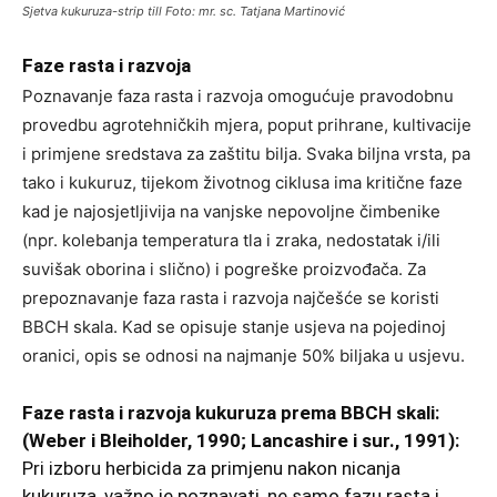
Sjetva kukuruza-strip till Foto: mr. sc. Tatjana Martinović
Faze rasta i razvoja
Poznavanje faza rasta i razvoja omogućuje pravodobnu
provedbu agrotehničkih mjera, poput prihrane, kultivacije
i primjene sredstava za zaštitu bilja. Svaka biljna vrsta, pa
tako i kukuruz, tijekom životnog ciklusa ima kritične faze
kad je najosjetljivija na vanjske nepovoljne čimbenike
(npr. kolebanja temperatura tla i zraka, nedostatak i/ili
suvišak oborina i slično) i pogreške proizvođača. Za
prepoznavanje faza rasta i razvoja najčešće se koristi
BBCH skala. Kad se opisuje stanje usjeva na pojedinoj
oranici, opis se odnosi na najmanje 50% biljaka u usjevu.
Faze rasta i razvoja kukuruza prema BBCH skali:
(Weber i Bleiholder, 1990; Lancashire i sur., 1991):
Pri izboru herbicida za primjenu nakon nicanja
kukuruza, važno je poznavati, ne samo fazu rasta i