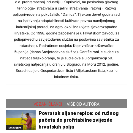
d.d. prehrambenoj industriji u Koprivnici, na poslovima glavnog
tehnologa-istraživača u cjelini Istraživanja i razvoj - Razvoj
poljoprivrede, na pokušalištu “Danica”. Tijekom devet godina radi
na ispitivanju adaptabilnosti kultivara povrća namijenjenog
industrijskoj preradi, na agro-okolišne uvjete sjeverozapadne
Hrvatske. Od 1998. godine zaposlena je u Hrvatskom zavodu za
poljoprivrednu savjetodavnu službu na poslovima savjetnika za
ratarstvo, u Područnom odsjeku Koprivničko-križevačke
županije (danas Savjetodavna služba). Certificirani je sudac za
natjecateljsko oranje, te je sudjelovala u organizaciji 59.
svjetskog natjecanja u oranju u Biogradu na Moru 2012. godine.
Suradnica je u Gospodarskom listu i Mljekarskom listu, kao i u
lokalnom tisku.
VEZANI ČLANCI
VIŠE OD AUTORA
Povratak uljane repice: od ružnog
pačeta do profitabilne zvijezde
hrvatskih polja
Ratarstvo