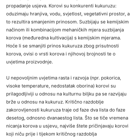
propadanje usjeva. Korovi su konkurenti kukuruzu:
oduzimaju hranjiva, vodu, svjetlost, vegetativni prostor, a
to rezultira smanjenim prinosom. Suzbijaju se kemijskim
načinom ili kombinacijom mehaničkih mjera suzbijanja
korova (međuredna kultivacija) s kemijskim mjerama.
Hoće li se smanjiti prinos kukuruza zbog prisutnosti
korova, ovisi o vrsti korova i njihovoj brojnosti te o
uvjetima proizvodnje.
U nepovoljnim uvjetima rasta i razvoja (npr. pokorica,
visoke temperature, nedostatak oborina) korovi su
prilagodljiviji u odnosu na kulturnu biljku pa se razvijaju
brže u odnosu na kukuruz. Kritično razdoblje
zakorovljenosti kukuruza traje od faze dva lista do faze
desetog, odnosno dvanaestog lista. Što se tiče vremena
nicanja korova u usjevu, najviše štete pričinjavaju korovi
koji niču prije i tijekom kritičnog razdoblja