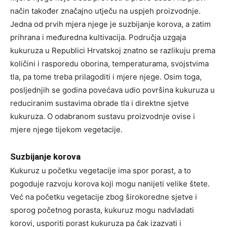
način također značajno utječu na uspjeh proizvodnje.
Jedna od prvih mjera njege je suzbijanje korova, a zatim
prihrana i međuredna kultivacija. Područja uzgaja
kukuruza u Republici Hrvatskoj znatno se razlikuju prema
količini i rasporedu oborina, temperaturama, svojstvima
tla, pa tome treba prilagoditi i mjere njege. Osim toga,
posljednjih se godina povećava udio površina kukuruza u
reduciranim sustavima obrade tla i direktne sjetve
kukuruza. O odabranom sustavu proizvodnje ovise i
mjere njege tijekom vegetacije.
Suzbijanje korova
Kukuruz u početku vegetacije ima spor porast, a to
pogoduje razvoju korova koji mogu nanijeti velike štete.
Već na početku vegetacije zbog širokoredne sjetve i
sporog početnog porasta, kukuruz mogu nadvladati
korovi, usporiti porast kukuruza pa čak izazvati i