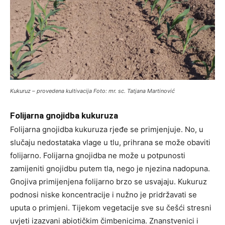
Kukuruz – provedena kultivacija Foto: mr. sc. Tatjana Martinović
Folijarna gnojidba kukuruza
Folijarna gnojidba kukuruza rjeđe se primjenjuje. No, u
slučaju nedostataka vlage u tlu, prihrana se može obaviti
folijarno. Folijarna gnojidba ne može u potpunosti
zamijeniti gnojidbu putem tla, nego je njezina nadopuna.
Gnojiva primijenjena folijarno brzo se usvajaju. Kukuruz
podnosi niske koncentracije i nužno je pridržavati se
uputa o primjeni. Tijekom vegetacije sve su češći stresni
uvjeti izazvani abiotičkim čimbenicima. Znanstvenici i