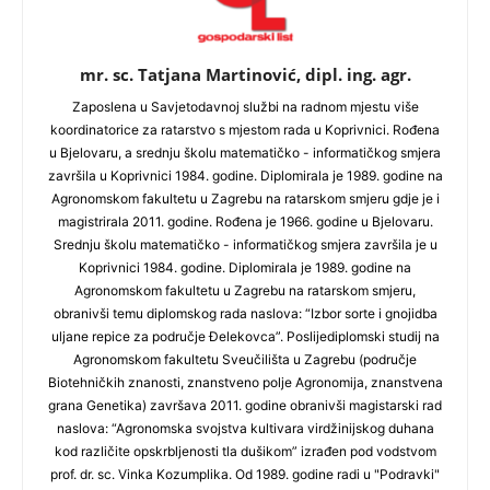
mr. sc. Tatjana Martinović, dipl. ing. agr.
Zaposlena u Savjetodavnoj službi na radnom mjestu više
koordinatorice za ratarstvo s mjestom rada u Koprivnici. Rođena
u Bjelovaru, a srednju školu matematičko - informatičkog smjera
završila u Koprivnici 1984. godine. Diplomirala je 1989. godine na
Agronomskom fakultetu u Zagrebu na ratarskom smjeru gdje je i
magistrirala 2011. godine. Rođena je 1966. godine u Bjelovaru.
Srednju školu matematičko - informatičkog smjera završila je u
Koprivnici 1984. godine. Diplomirala je 1989. godine na
Agronomskom fakultetu u Zagrebu na ratarskom smjeru,
obranivši temu diplomskog rada naslova: “Izbor sorte i gnojidba
uljane repice za područje Đelekovca”. Poslijediplomski studij na
Agronomskom fakultetu Sveučilišta u Zagrebu (područje
Biotehničkih znanosti, znanstveno polje Agronomija, znanstvena
grana Genetika) završava 2011. godine obranivši magistarski rad
naslova: “Agronomska svojstva kultivara virdžinijskog duhana
kod različite opskrbljenosti tla dušikom” izrađen pod vodstvom
prof. dr. sc. Vinka Kozumplika. Od 1989. godine radi u "Podravki"