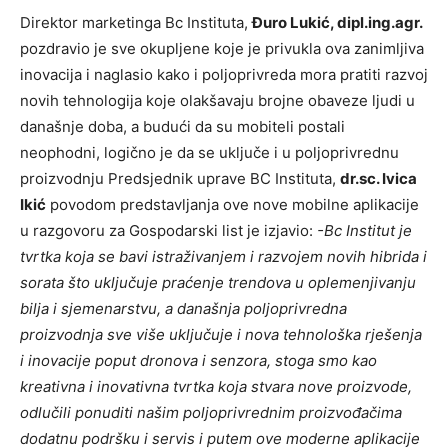
Direktor marketinga Bc Instituta,
Đuro Lukić, dipl.ing.agr.
pozdravio je sve okupljene koje je privukla ova zanimljiva
inovacija i naglasio kako i poljoprivreda mora pratiti razvoj
novih tehnologija koje olakšavaju brojne obaveze ljudi u
današnje doba, a budući da su mobiteli postali
neophodni, logično je da se uključe i u poljoprivrednu
proizvodnju Predsjednik uprave BC Instituta,
dr.sc. Ivica
Ikić
povodom predstavljanja ove nove mobilne aplikacije
u razgovoru za Gospodarski list je izjavio:
-Bc Institut je
tvrtka koja se bavi istraživanjem i razvojem novih hibrida i
sorata što uključuje praćenje trendova u oplemenjivanju
bilja i sjemenarstvu, a današnja poljoprivredna
proizvodnja sve više uključuje i nova tehnološka rješenja
i inovacije poput dronova i senzora, stoga smo kao
kreativna i inovativna tvrtka koja stvara nove proizvode,
odlučili ponuditi našim poljoprivrednim proizvođačima
dodatnu podršku i servis i putem ove moderne aplikacije