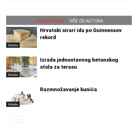
VEZANI ČLANCI
VIŠE OD AUTORA
Hrvatski sirari idu po Guinnessov
rekord
Ostalo
Izrada jednostavnog betonskog
stola za terasu
Ostalo
Razmnožavanje kunića
Ostalo