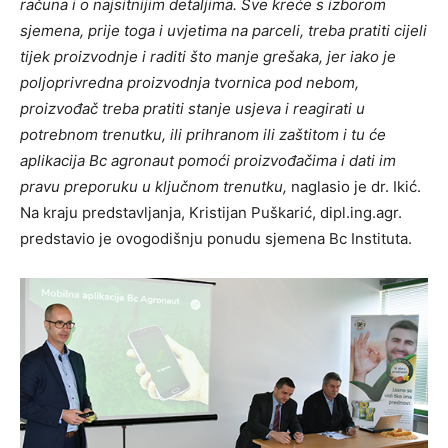
računa i o najsitnijim detaljima. Sve kreće s izborom
sjemena, prije toga i uvjetima na parceli, treba pratiti cijeli
tijek proizvodnje i raditi što manje grešaka, jer iako je
poljoprivredna proizvodnja tvornica pod nebom,
proizvođač treba pratiti stanje usjeva i reagirati u
potrebnom trenutku, ili prihranom ili zaštitom i tu će
aplikacija Bc agronaut pomoći proizvođačima i dati im
pravu preporuku u ključnom trenutku,
naglasio je dr. Ikić.
Na kraju predstavljanja, Kristijan Puškarić, dipl.ing.agr.
predstavio je ovogodišnju ponudu sjemena Bc Instituta.