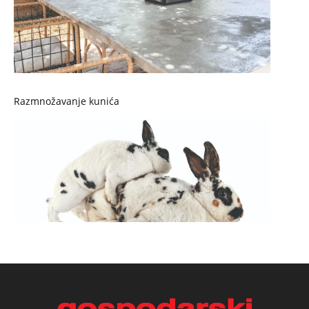
Razmnožavanje kunića