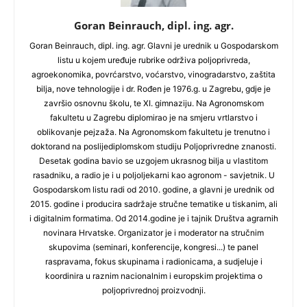
Goran Beinrauch, dipl. ing. agr.
Goran Beinrauch, dipl. ing. agr. Glavni je urednik u Gospodarskom
listu u kojem uređuje rubrike održiva poljoprivreda,
agroekonomika, povrćarstvo, voćarstvo, vinogradarstvo, zaštita
bilja, nove tehnologije i dr. Rođen je 1976.g. u Zagrebu, gdje je
završio osnovnu školu, te XI. gimnaziju. Na Agronomskom
fakultetu u Zagrebu diplomirao je na smjeru vrtlarstvo i
oblikovanje pejzaža. Na Agronomskom fakultetu je trenutno i
doktorand na poslijediplomskom studiju Poljoprivredne znanosti.
Desetak godina bavio se uzgojem ukrasnog bilja u vlastitom
rasadniku, a radio je i u poljoljekarni kao agronom - savjetnik. U
Gospodarskom listu radi od 2010. godine, a glavni je urednik od
2015. godine i producira sadržaje stručne tematike u tiskanim, ali
i digitalnim formatima. Od 2014.godine je i tajnik Društva agrarnih
novinara Hrvatske. Organizator je i moderator na stručnim
skupovima (seminari, konferencije, kongresi...) te panel
raspravama, fokus skupinama i radionicama, a sudjeluje i
koordinira u raznim nacionalnim i europskim projektima o
poljoprivrednoj proizvodnji.