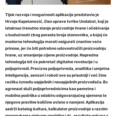
Tijek razvoja i mogućnosti aplikacije predstavio je
Hrvoje Kapetanović, član uprave tvrtke Undabot, koji je
istaknuo trenutno stanje proizvodnje hrane i očekivanja
u budućnosti zbog porasta broja stanovnika, u kojoj će
moderna tehnologija morati osigurati znantno veće
prinose, jer će biti potrebno udovostručiti proizvodnju
hrane, uz smanjenje cijene proizvodnje. Napredna
tehnologija bit će pokretač digitalne revolucije i u
poljoprivredi. Precizna poljoprivreda, analitika i umjetna
inteligencija, senzori i roboti sve su prisutniji i već čine
razliku između uspješnih i neuspješnih proizvođača. Bc
agronaut služi poljoprivrednicima kao pametna i
mobilna podrška u odabiru odgovarajućeg sjemena te
njegove pravilne količine ovisno o namjeni. Aplikacija
sadrži katalog kultura, kalkulator proizvodnje s raznim
preporukama sjetvom gnojidbe i dr., rezultate pokusa s