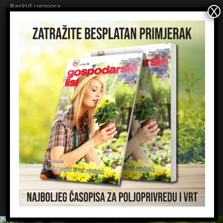
Raskid ugovora
Načini plaćanja
Sigurnost plaćanja
Prijavite se na newsletter
Ime
Email