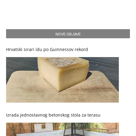
NOVE OBJAVE
Hrvatski sirari idu po Guinnessov rekord
Izrada jednostavnog betonskog stola za terasu