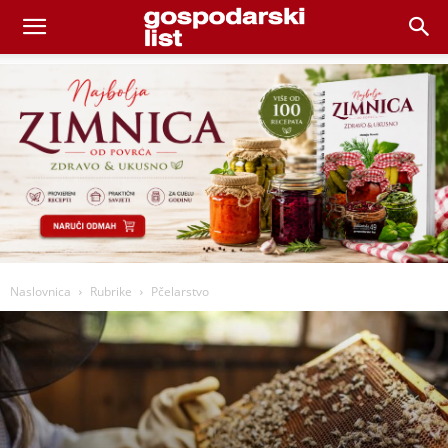
Naslovnica
Rubrike
Pčelarstvo