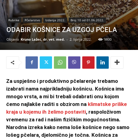
Rubrike
Pčelarstvo
Izdanja 2022.
Broj 10 od 01.06.2022.
ODABIR KOŠNICE ZA UZGOJ PČELA
Objavio
Kruno Lažec, dr. vet. med.
-
2. lipnja 2022.
9800
Za uspješno i produktivno pčelarenje trebamo
izabrati nama najprikladniju košnicu. Košnica ima
mnogo vrsta, a mi bi trebali odabrati onu kojom
ćemo najlakše raditi s obzirom na
klimatske prilike
kraja u kojemu ih želimo postaviti
, raspoloživom
vremenu za rad i našim fizičkim mogućnostima.
Narodna izreka kako nema loše košnice nego samo
lošeg pčelara, djelomično je točna. Košnica za