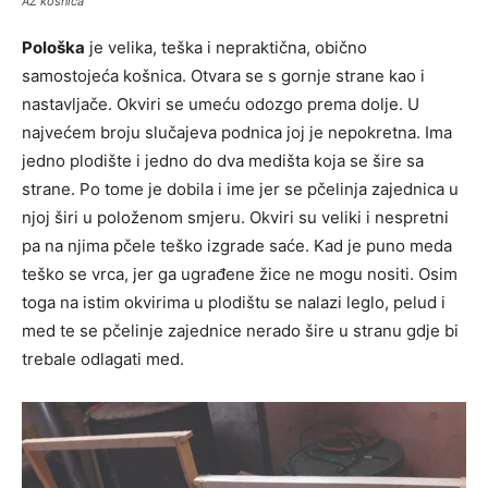
AŽ košnica
Pološka
je velika, teška i nepraktična, obično
samostojeća košnica. Otvara se s gornje strane kao i
nastavljače. Okviri se umeću odozgo prema dolje. U
najvećem broju slučajeva podnica joj je nepokretna. Ima
jedno plodište i jedno do dva medišta koja se šire sa
strane. Po tome je dobila i ime jer se pčelinja zajednica u
njoj širi u položenom smjeru. Okviri su veliki i nespretni
pa na njima pčele teško izgrade saće. Kad je puno meda
teško se vrca, jer ga ugrađene žice ne mogu nositi. Osim
toga na istim okvirima u plodištu se nalazi leglo, pelud i
med te se pčelinje zajednice nerado šire u stranu gdje bi
trebale odlagati med.