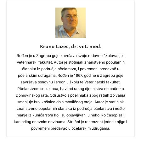
Kruno Lažec, dr. vet. med.
Rođen je u Zagrebu gdje završava svoje redovno školovanje i
Veterinarski fakultet. Autor je stotinjak znanstveno popularnih
članaka iz područja pčelarstva, i povremeni predavač u
pčelarskim udrugama. Rođen je 1967. godine u Zagrebu gdje
završava osnovnu i srednju školu te Veterinarski fakultet.
Pčelarstvom se, uz oca, bavi od ranog djetinjstva do početka
Domovinskog rata. Odsustvo s pčelinjaka zbog ratnih zbivanja
smanjuje broj košnica do simboličnog broja. Autor je stotinjak
znanstveno popularnih članaka iz područja pčelarstva i nešto
manje iz kunićarstva koji su objavljivani u nekoliko časopisa i
kao prilog dnevnim novinama. Stručni je recenzent jedne knjige i
povremeni predavač u pčelarskim udrugama.