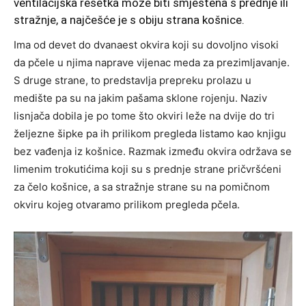
ventilacijska rešetka može biti smještena s prednje ili
stražnje, a najčešće je s obiju strana košnice.
Ima od devet do dvanaest okvira koji su dovoljno visoki
da pčele u njima naprave vijenac meda za prezimljavanje.
S druge strane, to predstavlja prepreku prolazu u
medište pa su na jakim pašama sklone rojenju. Naziv
lisnjača dobila je po tome što okviri leže na dvije do tri
željezne šipke pa ih prilikom pregleda listamo kao knjigu
bez vađenja iz košnice. Razmak između okvira održava se
limenim trokutićima koji su s prednje strane pričvršćeni
za čelo košnice, a sa stražnje strane su na pomičnom
okviru kojeg otvaramo prilikom pregleda pčela.