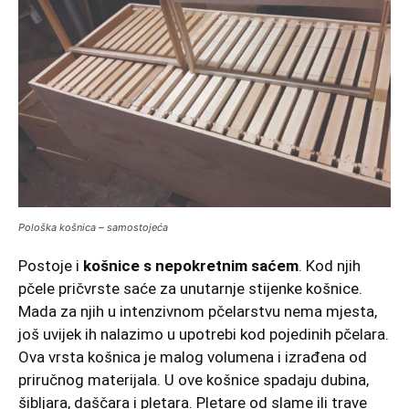
Pološka košnica – samostojeća
Postoje i
košnice s nepokretnim saćem
. Kod njih
pčele pričvrste saće za unutarnje stijenke košnice.
Mada za njih u intenzivnom pčelarstvu nema mjesta,
još uvijek ih nalazimo u upotrebi kod pojedinih pčelara.
Ova vrsta košnica je malog volumena i izrađena od
priručnog materijala. U ove košnice spadaju dubina,
šibljara, daščara i pletara. Pletare od slame ili trave