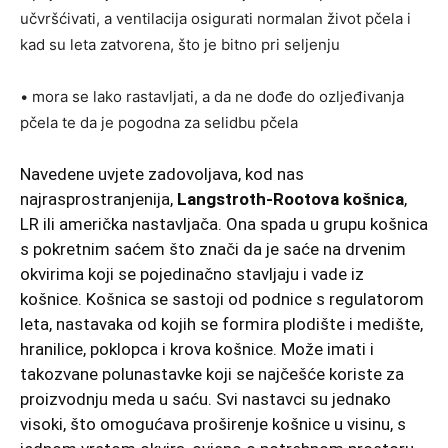
učvršćivati, a ventilacija osigurati normalan život pčela i
kad su leta zatvorena, što je bitno pri seljenju
• mora se lako rastavljati, a da ne dođe do ozljeđivanja
pčela te da je pogodna za selidbu pčela
Navedene uvjete zadovoljava, kod nas
najrasprostranjenija,
Langstroth-Rootova košnica
,
LR ili američka nastavljača. Ona spada u grupu košnica
s pokretnim saćem što znači da je saće na drvenim
okvirima koji se pojedinačno stavljaju i vade iz
košnice. Košnica se sastoji od podnice s regulatorom
leta, nastavaka od kojih se formira plodište i medište,
hranilice, poklopca i krova košnice. Može imati i
takozvane polunastavke koji se najčešće koriste za
proizvodnju meda u saću. Svi nastavci su jednako
visoki, što omogućava proširenje košnice u visinu, s