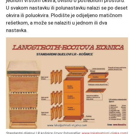
jednom vrstom okvira, ovisno o potrebnom prostoru.
U svakom nastavku ili polunastavku nalazi se po deset
okvira ili poluokvira. Plodište je odijeljeno matičnom
rešetkom, a može se nalaziti u jednom ili dva
nastavka.
Standardni dijelovi LR košnice (izvor fotografije:
www.lokalpatrioti-rijeka.com
)