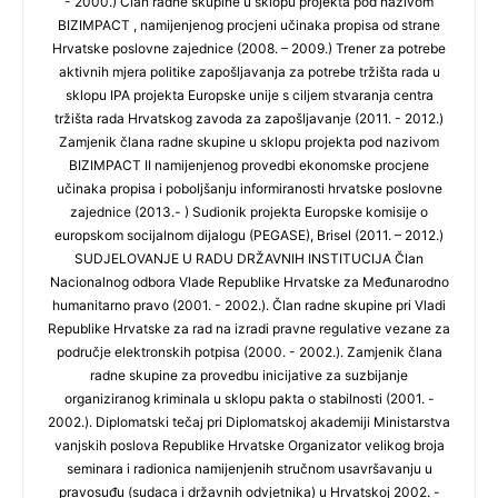
- 2000.) Član radne skupine u sklopu projekta pod nazivom
BIZIMPACT , namijenjenog procjeni učinaka propisa od strane
Hrvatske poslovne zajednice (2008. – 2009.) Trener za potrebe
aktivnih mjera politike zapošljavanja za potrebe tržišta rada u
sklopu IPA projekta Europske unije s ciljem stvaranja centra
tržišta rada Hrvatskog zavoda za zapošljavanje (2011. - 2012.)
Zamjenik člana radne skupine u sklopu projekta pod nazivom
BIZIMPACT II namijenjenog provedbi ekonomske procjene
učinaka propisa i poboljšanju informiranosti hrvatske poslovne
zajednice (2013.- ) Sudionik projekta Europske komisije o
europskom socijalnom dijalogu (PEGASE), Brisel (2011. – 2012.)
SUDJELOVANJE U RADU DRŽAVNIH INSTITUCIJA Član
Nacionalnog odbora Vlade Republike Hrvatske za Međunarodno
humanitarno pravo (2001. - 2002.). Član radne skupine pri Vladi
Republike Hrvatske za rad na izradi pravne regulative vezane za
područje elektronskih potpisa (2000. - 2002.). Zamjenik člana
radne skupine za provedbu inicijative za suzbijanje
organiziranog kriminala u sklopu pakta o stabilnosti (2001. -
2002.). Diplomatski tečaj pri Diplomatskoj akademiji Ministarstva
vanjskih poslova Republike Hrvatske Organizator velikog broja
seminara i radionica namijenjenih stručnom usavršavanju u
pravosuđu (sudaca i državnih odvjetnika) u Hrvatskoj 2002. -