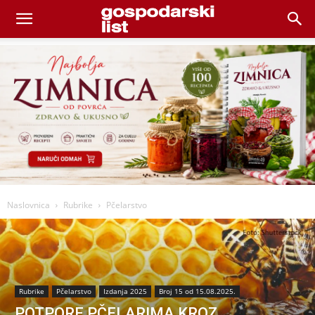
Naslovnica
Rubrike
Pčelarstvo
Rubrike
Pčelarstvo
Izdanja 2025
Broj 15 od 15.08.2025.
POTPORE PČELARIMA KROZ