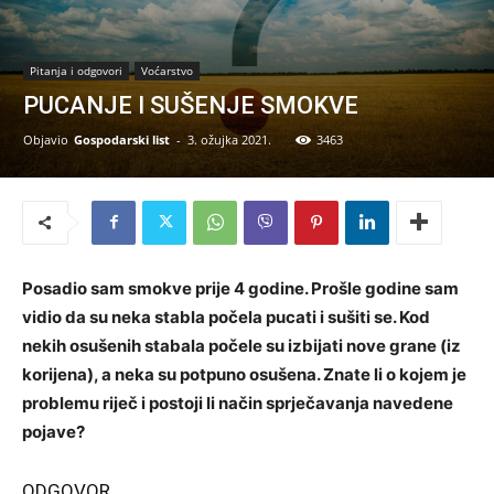
Pitanja i odgovori
Voćarstvo
PUCANJE I SUŠENJE SMOKVE
Objavio
Gospodarski list
-
3. ožujka 2021.
3463
Posadio sam smokve prije 4 godine. Prošle godine sam
vidio da su neka stabla počela pucati i sušiti se. Kod
nekih osušenih stabala počele su izbijati nove grane (iz
korijena), a neka su potpuno osušena. Znate li o kojem je
problemu riječ i postoji li način sprječavanja navedene
pojave?
ODGOVOR