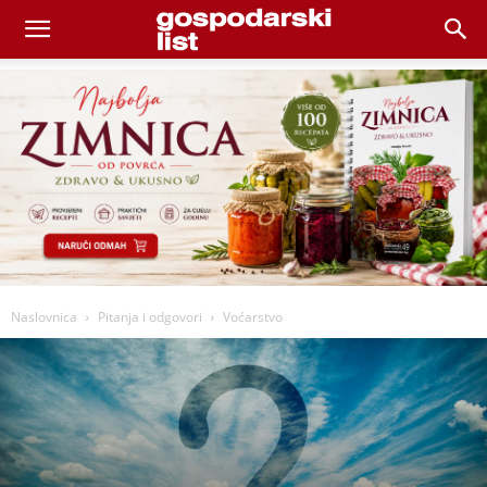
Naslovnica
Pitanja i odgovori
Voćarstvo