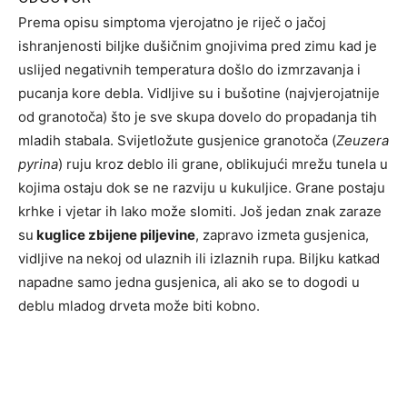
Prema opisu simptoma vjerojatno je riječ o jačoj
ishranjenosti biljke dušičnim gnojivima pred zimu kad je
uslijed negativnih temperatura došlo do izmrzavanja i
pucanja kore debla. Vidljive su i bušotine (najvjerojatnije
od granotoča) što je sve skupa dovelo do propadanja tih
mladih stabala. Svijetložute gusjenice granotoča (
Zeuzera
pyrina
) ruju kroz deblo ili grane, oblikujući mrežu tunela u
kojima ostaju dok se ne razviju u kukuljice. Grane postaju
krhke i vjetar ih lako može slomiti. Još jedan znak zaraze
su
kuglice zbijene piljevine
, zapravo izmeta gusjenica,
vidljive na nekoj od ulaznih ili izlaznih rupa. Biljku katkad
napadne samo jedna gusjenica, ali ako se to dogodi u
deblu mladog drveta može biti kobno.