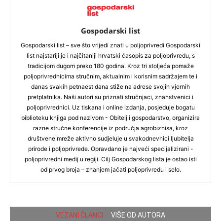
Gospodarski list
Gospodarski list – sve što vrijedi znati u poljoprivredi Gospodarski
list najstariji je i najčitaniji hrvatski časopis za poljoprivredu, s
tradicijom dugom preko 180 godina. Kroz tri stoljeća pomaže
poljoprivrednicima stručnim, aktualnim i korisnim sadržajem te i
danas svakih petnaest dana stiže na adrese svojih vjernih
pretplatnika. Naši autori su priznati stručnjaci, znanstvenici i
poljoprivrednici. Uz tiskana i online izdanja, posjeduje bogatu
biblioteku knjiga pod nazivom - Obitelj i gospodarstvo, organizira
razne stručne konferencije iz područja agrobiznisa, kroz
društvene mreže aktivno sudjeluje u svakodnevnici ljubitelja
prirode i poljoprivrede. Opravdano je najveći specijalizirani -
poljoprivredni medij u regiji. Cilj Gospodarskog lista je ostao isti
od prvog broja – znanjem jačati poljoprivredu i selo.
VEZANI ČLANCI
VIŠE OD AUTORA