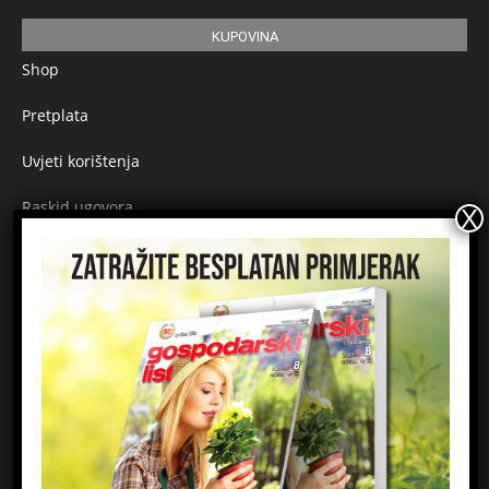
KUPOVINA
Shop
Pretplata
Uvjeti korištenja
Raskid ugovora
Načini plaćanja
Sigurnost plaćanja
Prijavite se na newsletter
Ime
Email