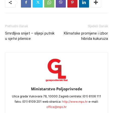
Prethodni članak
Sljedeći članak
Smrdljiva snijet – slijepi putnik
Klimatske promjene i izbor
u sjetvi pšenice
hibrida kukuruza
Ministarstvo Poljoprivrede
Ulica grada Vukovara 78, 10000 Zagreb centrala: (01) 6106 111
faks: (01) 6109 201 web stranica:
http://www.mps.hr
e-mail:
office@mps.hr