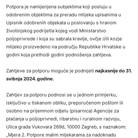
Potpora je namijenjena subjektima koji posluju u
odobrenim objektima za preradu mlijeka upisanima u
Upisnik odobrenih objekata u poslovanju s hranom
životinjskog podrijetla kojeg vodi Ministarstvo
poljoprivrede i koja su sabrala kravlje, ovčje i/ili kozje
mlijeko proizvedeno na području Republike Hrvatske u
godini koja prethodi godini podnošenja zahtjeva.
Zahtjeve za potporu moguće je podnijeti
najkasnije do 31.
svibnja 2024. godine.
Zahtjev za potporu podnosi se u jednom primjerku,
isključivo u tiskanom obliku, preporučenom poštom ili
osobno na prijemnom odjelu (pisarnica) Agencije za
plaćanja u poljoprivredi, ribarstvu i ruralnom razvoju,
Ulica grada Vukovara 269d, 10000 Zagreb, s naznakom:
„Mjera 2. Potpore malim mljekarama za nadoknadu