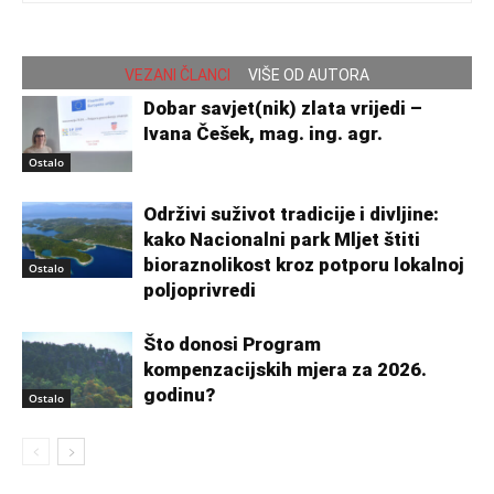
VEZANI ČLANCI
VIŠE OD AUTORA
Dobar savjet(nik) zlata vrijedi –
Ivana Češek, mag. ing. agr.
Ostalo
Održivi suživot tradicije i divljine:
kako Nacionalni park Mljet štiti
bioraznolikost kroz potporu lokalnoj
Ostalo
poljoprivredi
Što donosi Program
kompenzacijskih mjera za 2026.
godinu?
Ostalo