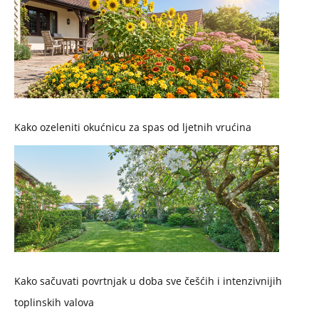
Kako ozeleniti okućnicu za spas od ljetnih vrućina
Kako sačuvati povrtnjak u doba sve češćih i intenzivnijih
toplinskih valova