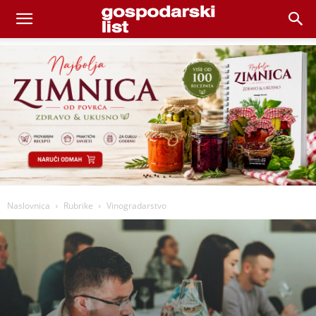
Naslovnica
Rubrike
Vinogradarstvo