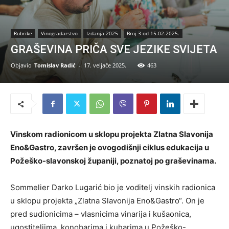
Rubrike
Vinogradarstvo
Izdanja 2025
Broj 3 od 15.02.2025.
GRAŠEVINA PRIČA SVE JEZIKE SVIJETA
Objavio
Tomislav Radić
-
17. veljače 2025.
463
Vinskom radionicom u sklopu projekta Zlatna Slavonija
Eno&Gastro, završen je ovogodišnji ciklus edukacija u
Požeško-slavonskoj županiji, poznatoj po graševinama.
Sommelier Darko Lugarić bio je voditelj vinskih radionica
u sklopu projekta „Zlatna Slavonija Eno&Gastro“. On je
pred sudionicima – vlasnicima vinarija i kušaonica,
ugostiteljima, konobarima i kuharima u Požeško-