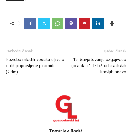
Prethodni članak
Sljedeći članak
Rezidba mladih voćaka šljive u
19. Savjetovanje uzgajivača
oblik popravljene piramide
goveda i 1. Izložba hrvatskih
(2.dio)
kravljih sireva
Tomislav Radić