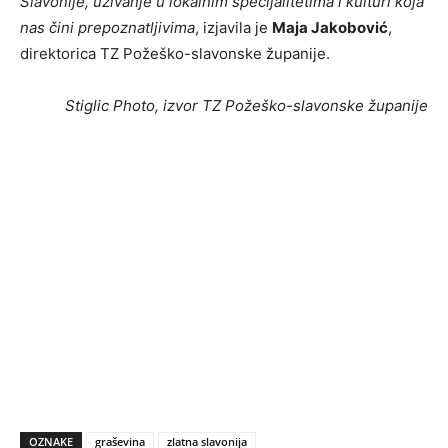
Slavonije, uživanje u lokalnim specijalitetima i kulturi koja
nas čini prepoznatljivima
, izjavila je
Maja Jakobović
,
direktorica TZ Požeško-slavonske županije.
Stiglic Photo, izvor TZ Požeško-slavonske županije
OZNAKE
graševina
zlatna slavonija