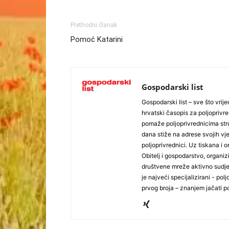
Prethodni članak
Pomoć Katarini
Gospodarski list
Gospodarski list – sve što vrijed
hrvatski časopis za poljoprivre
pomaže poljoprivrednicima stru
dana stiže na adrese svojih vjer
poljoprivrednici. Uz tiskana i 
Obitelj i gospodarstvo, organiz
društvene mreže aktivno sudjel
je najveći specijalizirani - polj
prvog broja – znanjem jačati po