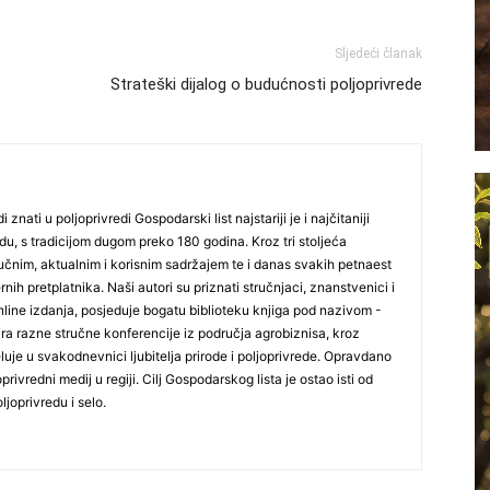
Sljedeći članak
Strateški dijalog o budućnosti poljoprivrede
i znati u poljoprivredi Gospodarski list najstariji je i najčitaniji
du, s tradicijom dugom preko 180 godina. Kroz tri stoljeća
čnim, aktualnim i korisnim sadržajem te i danas svakih petnaest
nih pretplatnika. Naši autori su priznati stručnjaci, znanstvenici i
online izdanja, posjeduje bogatu biblioteku knjiga pod nazivom -
ira razne stručne konferencije iz područja agrobiznisa, kroz
uje u svakodnevnici ljubitelja prirode i poljoprivrede. Opravdano
oprivredni medij u regiji. Cilj Gospodarskog lista je ostao isti od
ljoprivredu i selo.