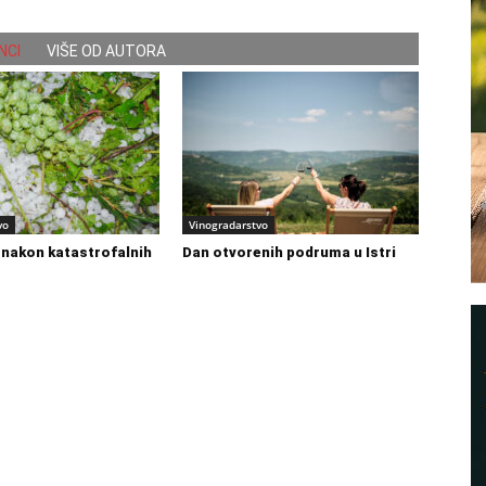
NCI
VIŠE OD AUTORA
vo
Vinogradarstvo
i nakon katastrofalnih
Dan otvorenih podruma u Istri