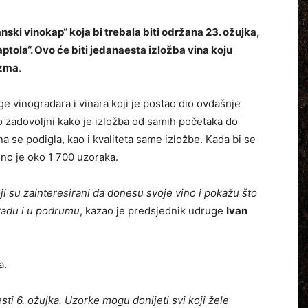
ski vinokap“ koja bi trebala biti održana 23. ožujka,
tola“. Ovo će biti jedanaesta izložba vina koju
azma
.
e vinogradara i vinara koji je postao dio ovdašnje
o zadovoljni kako je izložba od samih početaka do
a se podigla, kao i kvaliteta same izložbe. Kada bi se
eno je oko 1 700 uzoraka.
oji su zainteresirani da donesu svoje vino i pokažu što
gradu i u podrumu
, kazao je predsjednik udruge
Ivan
a.
sti 6. ožujka. Uzorke mogu donijeti svi koji žele