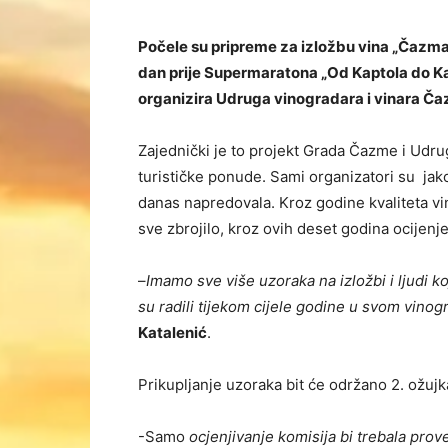
Počele su pripreme za izložbu vina „Čazman
dan prije Supermaratona „Od Kaptola do Kap
organizira Udruga vinogradara i vinara Č
Zajednički je to projekt Grada Čazme i Udrug
turističke ponude. Sami organizatori su jak
danas napredovala. Kroz godine kvaliteta vin
sve zbrojilo, kroz ovih deset godina ocijenj
–
Imamo sve više uzoraka na izložbi i ljudi k
su radili tijekom cijele godine u svom vino
Katalenić
.
Prikupljanje uzoraka bit će održano 2. ožujk
-Samo
ocjenjivanje komisija bi trebala prove