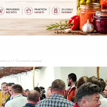
preme za 11.”Čazmanski vinokap”