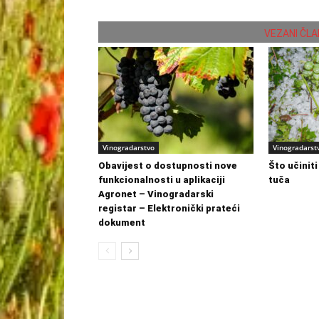
VEZANI ČLA
Vinogradarstvo
Vinogradarst
Obavijest o dostupnosti nove
Što učinit
funkcionalnosti u aplikaciji
tuča
Agronet – Vinogradarski
registar – Elektronički prateći
dokument