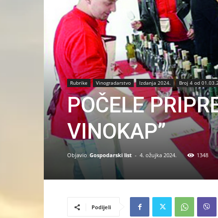
Rubrike
Vinogradarstvo
Izdanja 2024.
Broj 4 od 01.03.
POČELE PRIPR
VINOKAP”
Objavio
Gospodarski list
-
4. ožujka 2024.
1348
Podijeli