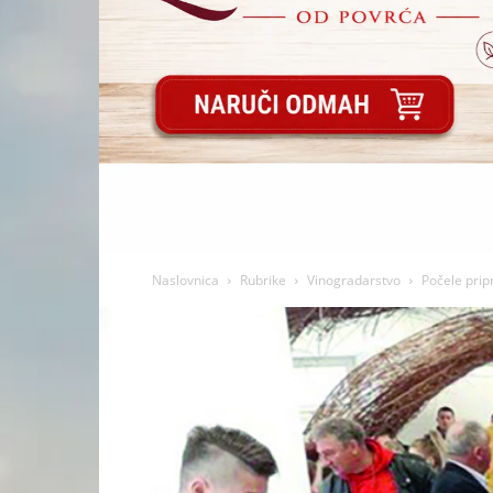
Naslovnica
Rubrike
Vinogradarstvo
Počele pri