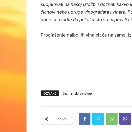
sudjelovati na našoj izložbi i doznati kakvo i
članovi neke udruge vinogradara i vinara. Po
donesu uzorke da pokažu što su napravili i k
Proglašenje najboljih vina bit će na samoj iz
OZNAKE
čazmanski vinokap
Podijeli