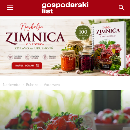
Naslovnica
Rubrike
Voćarstvo