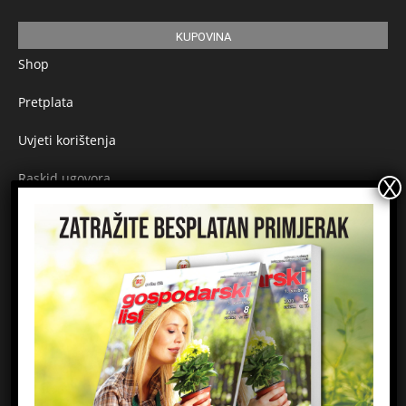
KUPOVINA
Shop
Pretplata
Uvjeti korištenja
Raskid ugovora
Načini plaćanja
Sigurnost plaćanja
Prijavite se na newsletter
Ime