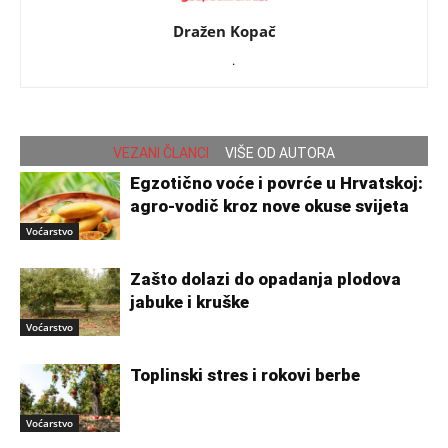
Dražen Kopač
.
VEZANI ČLANCI
VIŠE OD AUTORA
Egzotično voće i povrće u Hrvatskoj:
agro-vodič kroz nove okuse svijeta
Voćarstvo
Zašto dolazi do opadanja plodova
jabuke i kruške
Voćarstvo
Toplinski stres i rokovi berbe
Voćarstvo