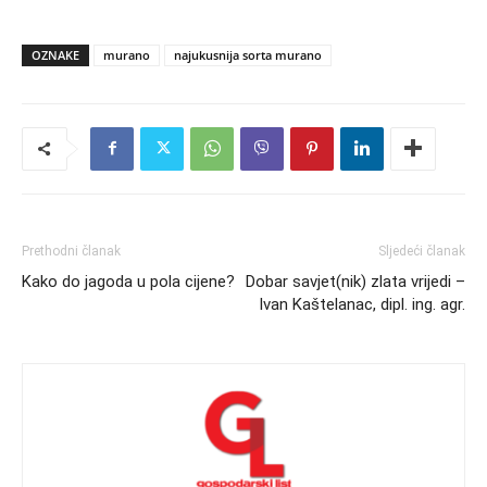
OZNAKE
murano
najukusnija sorta murano
Prethodni članak
Sljedeći članak
Kako do jagoda u pola cijene?
Dobar savjet(nik) zlata vrijedi –
Ivan Kaštelanac, dipl. ing. agr.