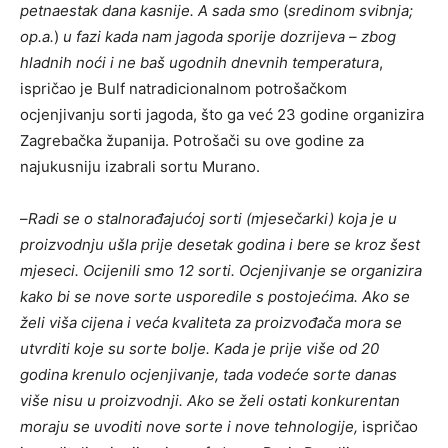
petnaestak dana kasnije. A sada smo
(
sredinom svibnja;
op.a.
)
u fazi kada nam jagoda sporije dozrijeva – zbog
hladnih noći i ne baš ugodnih dnevnih temperatura
,
ispričao je Bulf natradicionalnom potrošačkom
ocjenjivanju sorti jagoda, što ga već 23 godine organizira
Zagrebačka županija. Potrošači su ove godine za
najukusniju izabrali sortu Murano.
–
Radi se o stalnorađajućoj sorti (mjesečarki) koja je u
proizvodnju ušla prije desetak godina i bere se kroz šest
mjeseci. Ocijenili smo 12 sorti. Ocjenjivanje se organizira
kako bi se nove sorte usporedile s postojećima. Ako se
želi viša cijena i veća kvaliteta za proizvođača mora se
utvrditi koje su sorte bolje. Kada je prije više od 20
godina krenulo ocjenjivanje, tada vodeće sorte danas
više nisu u proizvodnji. Ako se želi ostati konkurentan
moraju se uvoditi nove sorte i nove tehnologije,
ispričao