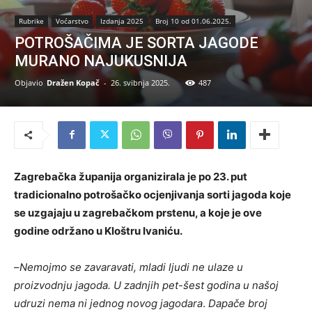
Rubrike
Voćarstvo
Izdanja 2025
Broj 10 od 01.06.2025.
POTROŠAČIMA JE SORTA JAGODE
MURANO NAJUKUSNIJA
Objavio
Dražen Kopač
-
26. svibnja 2025.
487
Zagrebačka županija organizirala je po 23. put
tradicionalno potrošačko ocjenjivanja sorti jagoda koje
se uzgajaju u zagrebačkom prstenu, a koje je ove
godine održano u Kloštru Ivaniću.
–
Nemojmo se zavaravati, mladi ljudi ne ulaze u
proizvodnju jagoda. U zadnjih pet-šest godina u našoj
udruzi nema ni jednog novog jagodara
.
Dapače broj