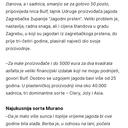
članova, a i sadnica, smanjio se za gotovo 50 posto,
pripovijeda Ivica Bulf, tajnik Udruge proizvođača jagoda
Zagrebačke županije “Jagodni prsten”. Veliki problem je,
nastavlja, radna snaga, ali i cijena štandova u gradu
Zagrebu, u koji su jagodari iz zagrebačkoga prstena, do
prije tri-četiri godine, plasirali najveći dio svoje
proizvodnje.
–
Za male proizvođače i do 5000 eura za dva kvadrata
asfalta je veliki financijski izdatak koji ne mogu podnijeti
,
govori Bulf. Osobno se uzgojem jagoda bavi više od 25
godina. U plasteničkoj proizvodnji ima oko 40.000
sadnica, tri dominantne sorte – Clery, Joly i Asia.
Najukusnija sorta Murano
–
Da je malo više sunca i toplije vrijeme jagoda bi ove
godine bila slađa. Berba je, u odnosu na lani, počela