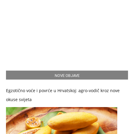
NOVE OBJAVE
Egzotično voće i povrće u Hrvatskoj: agro-vodič kroz nove
okuse svijeta