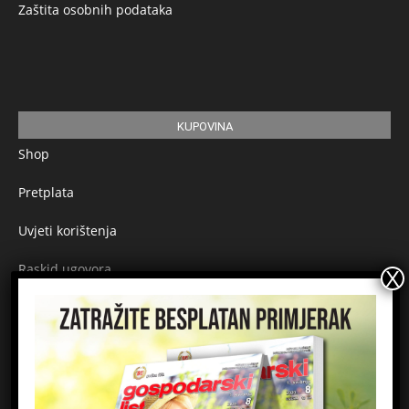
Zaštita osobnih podataka
KUPOVINA
Shop
Pretplata
Uvjeti korištenja
Raskid ugovora
Načini plaćanja
Sigurnost plaćanja
Prijavite se na newsletter