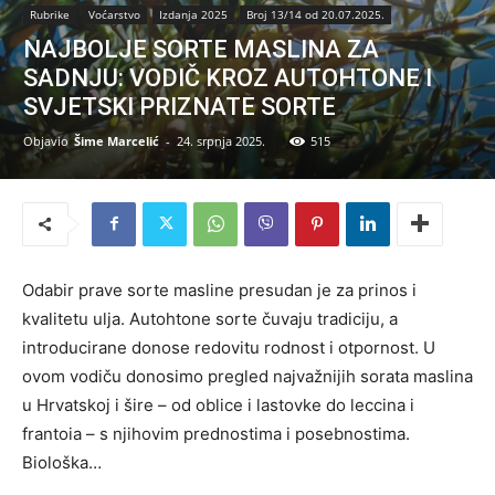
Rubrike
Voćarstvo
Izdanja 2025
Broj 13/14 od 20.07.2025.
NAJBOLJE SORTE MASLINA ZA
SADNJU: VODIČ KROZ AUTOHTONE I
SVJETSKI PRIZNATE SORTE
Objavio
Šime Marcelić
-
24. srpnja 2025.
515
Odabir prave sorte masline presudan je za prinos i
kvalitetu ulja. Autohtone sorte čuvaju tradiciju, a
introducirane donose redovitu rodnost i otpornost. U
ovom vodiču donosimo pregled najvažnijih sorata maslina
u Hrvatskoj i šire – od oblice i lastovke do leccina i
frantoia – s njihovim prednostima i posebnostima.
Biološka…