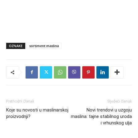
OZNAKE
sortiment maslina
Prethodni članak
Sljedeći članak
Koje su novosti u maslinarskoj
Novi trendovi u uzgoju
proizvodnji?
maslina: tajne stabilnog uroda
i vrhunskog ulja