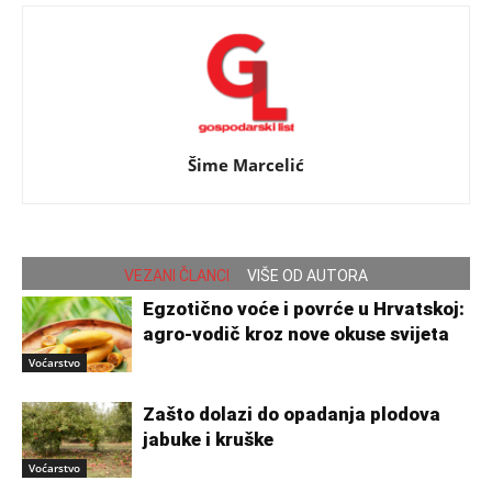
Šime Marcelić
VEZANI ČLANCI
VIŠE OD AUTORA
Egzotično voće i povrće u Hrvatskoj:
agro-vodič kroz nove okuse svijeta
Voćarstvo
Zašto dolazi do opadanja plodova
jabuke i kruške
Voćarstvo