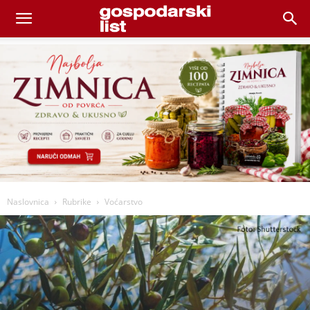
Naslovnica
Rubrike
Voćarstvo