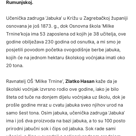
Rumunjskoj.
Učenička zadruga ‘Jabuka’ u Križu u Zagrebačkoj županiji
osnovana je još 1873. g., dok Osnovna škola ‘Milke
Trnine’koja ima 53 zaposlena od kojih je 38 učitelja, ove
godine obilježava 230 godina od osnutka, a mi smo je
posjetili povodom početka ovogodišnje berbe jabuka,
kojih će na jednom hektaru školskog voćnjaka imati oko
20 tona.
Ravnatelj OŠ ‘Milke Trnine’,
Zlatko Hasan
kaže da je
školski voćnjak izvrsno rodio ove godine, iako je bilo
šteta od tuče na donjem dijelu voćnjaka uz školu, dok je
prošle godine mraz u cvatu jabuka sveo njihov urod na
samo šest tona. Osim jabuka, učenička zadruga ‘Jabuka’
ima i još dva proizvoda na bazi jabuka, a to su 100 posto
prirodni jabučni sok i čips od jabuka. Sok rade sami