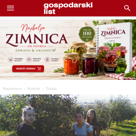
Naslovnica
Rubrike
Ostalo