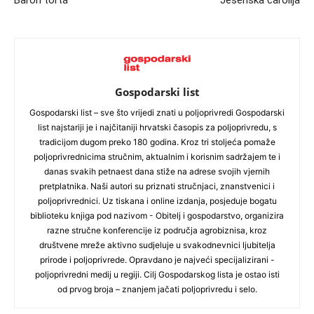
Baron torta
Jesenska čarolija
Gospodarski list
Gospodarski list – sve što vrijedi znati u poljoprivredi Gospodarski
list najstariji je i najčitaniji hrvatski časopis za poljoprivredu, s
tradicijom dugom preko 180 godina. Kroz tri stoljeća pomaže
poljoprivrednicima stručnim, aktualnim i korisnim sadržajem te i
danas svakih petnaest dana stiže na adrese svojih vjernih
pretplatnika. Naši autori su priznati stručnjaci, znanstvenici i
poljoprivrednici. Uz tiskana i online izdanja, posjeduje bogatu
biblioteku knjiga pod nazivom - Obitelj i gospodarstvo, organizira
razne stručne konferencije iz područja agrobiznisa, kroz
društvene mreže aktivno sudjeluje u svakodnevnici ljubitelja
prirode i poljoprivrede. Opravdano je najveći specijalizirani -
poljoprivredni medij u regiji. Cilj Gospodarskog lista je ostao isti
od prvog broja – znanjem jačati poljoprivredu i selo.