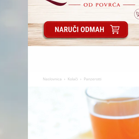
Naslovnica
Kolači
Panzerotti