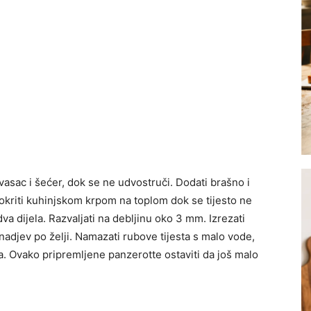
asac i šećer, dok se ne udvostruči. Dodati brašno i
Pokriti kuhinjskom krpom na to­plom dok se tijesto ne
dva dijela. Razva­ljati na debljinu oko 3 mm. Izrezati
adjev po želji. Namazati rubove tijesta s malo vode,
ma. Ovako pripremljene panzerotte ostaviti da još malo