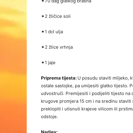
✦70 dag glatkog brašna
✦2 žličice soli
✦1 dcl ulja
✦2 žlice vrhnja
✦1 jaje
Priprema tijesta:
U posudu staviti mlijeko, kv
ostale sastojke, pa umijesiti glatko tijesto. 
udvostruči. Premi­jesiti i podijeliti tijesto na 
krugove promjera 15 cm i na sredinu staviti n
preklopiti i utisnuti krajeve vilicom ili prsti
odstoje.
Nadjev: