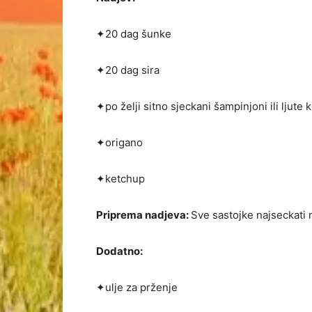
✦20 dag šunke
✦20 dag sira
✦po želji sitno sjeckani šam­pinjoni ili ljute 
✦origano
✦ketchup
Priprema nadjeva:
Sve sastojke najsecka­ti na
Dodatno:
✦ulje za prženje