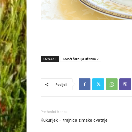
OZNAKE
Kolači čarolija užitaka 2
Podijeli
Prethodni članak
Kukurijek – trajnica zimske cvatnje