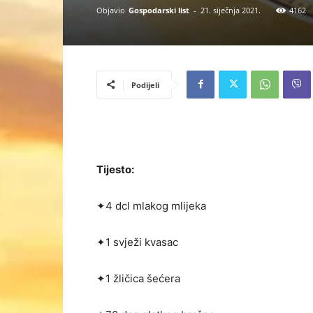
Objavio
Gospodarski list
-
21. siječnja 2021.
4162
Podijeli
Tijesto:
✦4 dcl mlakog mlijeka
✦1 svježi kvasac
✦1 žličica šećera