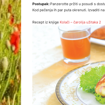
Postupak:
Panzerotte pržiti u posudi s do­sta
Kod pečenja ih par puta okre­nuti. Izvaditi na
Recept iz knjige
Kolači – čarolija užitaka 2