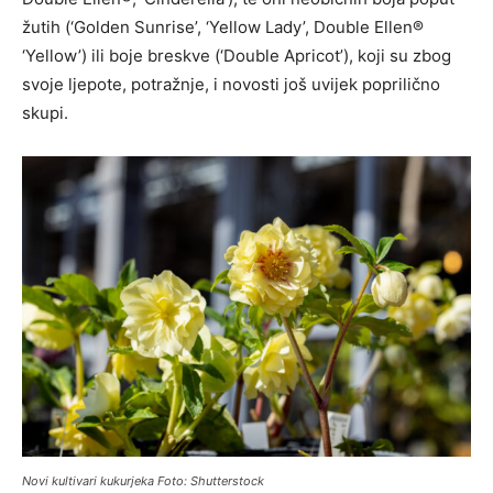
žutih (‘Golden Sunrise’, ‘Yellow Lady’, Double Ellen®
‘Yellow’) ili boje breskve (‘Double Apricot’), koji su zbog
svoje ljepote, potražnje, i novosti još uvijek poprilično
skupi.
Novi kultivari kukurjeka Foto: Shutterstock