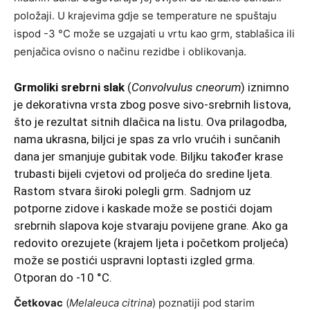
položaji. U krajevima gdje se temperature ne spuštaju
ispod -3 °C može se uzgajati u vrtu kao grm, stablašica ili
penjačica ovisno o načinu rezidbe i oblikovanja.
Grmoliki srebrni slak
(
Convolvulus cneorum
) iznimno
je dekorativna vrsta zbog posve sivo-srebrnih listova,
što je rezultat sitnih dlačica na listu. Ova prilagodba,
nama ukrasna, biljci je spas za vrlo vrućih i sunčanih
dana jer smanjuje gubitak vode. Biljku također krase
trubasti bijeli cvjetovi od proljeća do sredine ljeta.
Rastom stvara široki polegli grm. Sadnjom uz
potporne zidove i kaskade može se postići dojam
srebrnih slapova koje stvaraju povijene grane. Ako ga
redovito orezujete (krajem ljeta i početkom proljeća)
može se postići uspravni loptasti izgled grma.
Otporan do -10 °C.
Četkovac
(
Melaleuca citrina
) poznatiji pod starim