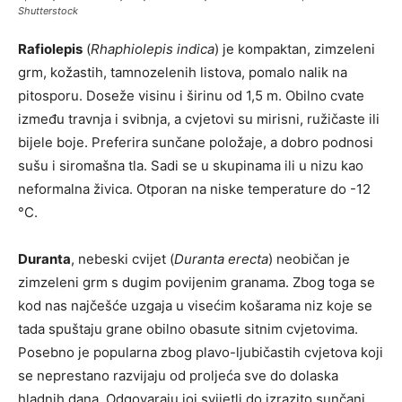
Shutterstock
Rafiolepis
(
Rhaphiolepis indica
) je kompaktan, zimzeleni
grm, kožastih, tamnozelenih listova, pomalo nalik na
pitosporu. Doseže visinu i širinu od 1,5 m. Obilno cvate
između travnja i svibnja, a cvjetovi su mirisni, ružičaste ili
bijele boje. Preferira sunčane položaje, a dobro podnosi
sušu i siromašna tla. Sadi se u skupinama ili u nizu kao
neformalna živica. Otporan na niske temperature do -12
°C.
Duranta
, nebeski cvijet (
Duranta erecta
) neobičan je
zimzeleni grm s dugim povijenim granama. Zbog toga se
kod nas najčešće uzgaja u visećim košarama niz koje se
tada spuštaju grane obilno obasute sitnim cvjetovima.
Posebno je popularna zbog plavo-ljubičastih cvjetova koji
se neprestano razvijaju od proljeća sve do dolaska
hladnih dana. Odgovaraju joj svijetli do izrazito sunčani