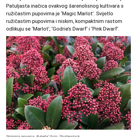
Patuljasta inačica ovakvog šarenolisnog kultivara s
ružičastim pupovima je ‘Magic Marlot’. Svijetlo
ružičastim pupovima i niskim, kompaktnim rastom
odlikuju se ‘Marlot’, ‘Godrie’s Dwarf’ i ‘Pink Dwarf’.
Skimmia japonica „Rubella“ Foto: Shutterstock