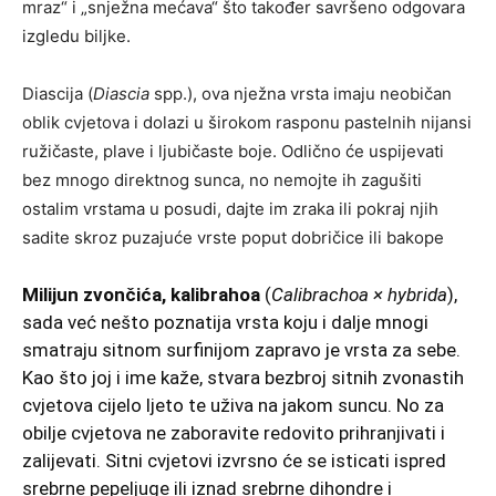
mraz“ i „snježna mećava“ što također savršeno odgovara
izgledu biljke.
Diascija (
Diascia
spp.), ova nježna vrsta imaju neobičan
oblik cvjetova i dolazi u širokom rasponu pastelnih nijansi
ružičaste, plave i ljubičaste boje. Odlično će uspijevati
bez mnogo direktnog sunca, no nemojte ih zagušiti
ostalim vrstama u posudi, dajte im zraka ili pokraj njih
sadite skroz puzajuće vrste poput dobričice ili bakope
Milijun zvončića, kalibrahoa
(
Calibrachoa × hybrida
),
sada već nešto poznatija vrsta koju i dalje mnogi
smatraju sitnom surfinijom zapravo je vrsta za sebe.
Kao što joj i ime kaže, stvara bezbroj sitnih zvonastih
cvjetova cijelo ljeto te uživa na jakom suncu. No za
obilje cvjetova ne zaboravite redovito prihranjivati i
zalijevati. Sitni cvjetovi izvrsno će se isticati ispred
srebrne pepeljuge ili iznad srebrne dihondre i