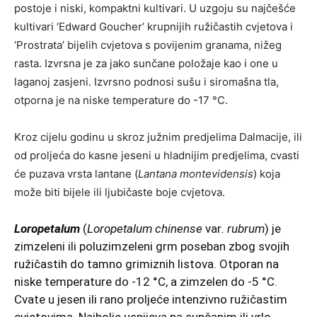
postoje i niski, kompaktni kultivari. U uzgoju su najčešće
kultivari ‘Edward Goucher’ krupnijih ružičastih cvjetova i
‘Prostrata’ bijelih cvjetova s povijenim granama, nižeg
rasta. Izvrsna je za jako sunčane položaje kao i one u
laganoj zasjeni. Izvrsno podnosi sušu i siromašna tla,
otporna je na niske temperature do -17 °C.
Kroz cijelu godinu u skroz južnim predjelima Dalmacije, ili
od proljeća do kasne jeseni u hladnijim predjelima, cvasti
će puzava vrsta lantane (
Lantana montevidensis
) koja
može biti bijele ili ljubičaste boje cvjetova.
Loropetalum
(
Loropetalum chinense
var
. rubrum
) je
zimzeleni ili poluzimzeleni grm poseban zbog svojih
ružičastih do tamno grimiznih listova. Otporan na
niske temperature do -12 °C, a zimzelen do -5 °C.
Cvate u jesen ili rano proljeće intenzivno ružičastim