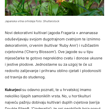
Japanska vrtna orhideja Foto: Shutterstock
Novi dekorativni kultivari jagoda
Fragaria
×
annanassa
oduševljavaju svojom dugotrajnom cvatnjom te iznimno
dekorativnim, crvenim (kultivar ‘Ruby Ann’) i ružičastim
cvjetovima (‘Cherry Blossom’). Ove jagode su u tipu
mjesečarke te gotovo neprekidno cvatu i donose ukusne
i jestive plodove. Jednostavne su za uzgoj te će uz
redovito zalijevanje i prihranu oblino cjetati i plodonositi
od travnja do studenog.
Kukurjeci
su odavno poznati, te u hrvatskoj imamo
nekoliko lijepih samoniklih vrsta. No, u hortikulturi
najveću pažnju dobivaju kultivari duplih cvjetova (serija
Double Ellen®, ‘Cinderella’), te oni neobičnih boja poput