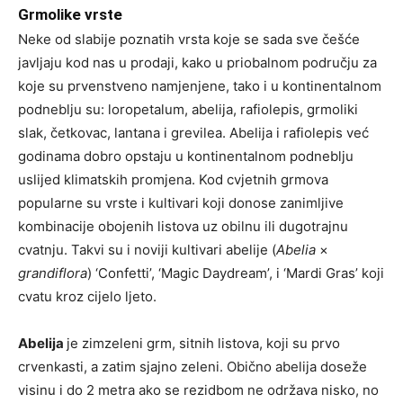
Grmolike vrste
Neke od slabije poznatih vrsta koje se sada sve češće
javljaju kod nas u prodaji, kako u priobalnom području za
koje su prvenstveno namjenjene, tako i u kontinentalnom
podneblju su: loropetalum, abelija, rafiolepis, grmoliki
slak, četkovac, lantana i grevilea. Abelija i rafiolepis već
godinama dobro opstaju u kontinentalnom podneblju
uslijed klimatskih promjena. Kod cvjetnih grmova
popularne su vrste i kultivari koji donose zanimljive
kombinacije obojenih listova uz obilnu ili dugotrajnu
cvatnju. Takvi su i noviji kultivari abelije (
Abelia
×
grandiflora
) ‘Confetti’, ‘Magic Daydream’, i ‘Mardi Gras’ koji
cvatu kroz cijelo ljeto.
Abelija
je zimzeleni grm, sitnih listova, koji su prvo
crvenkasti, a zatim sjajno zeleni. Obično abelija doseže
visinu i do 2 metra ako se rezidbom ne održava nisko, no