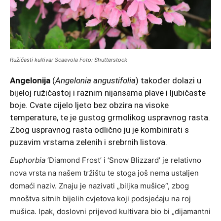
Ružičasti kultivar
Scaevola
Foto: Shutterstock
Angelonija
(
Angelonia angustifolia
) također dolazi u
bijeloj ružičastoj i raznim nijansama plave i ljubičaste
boje. Cvate cijelo ljeto bez obzira na visoke
temperature, te je gustog grmolikog uspravnog rasta.
Zbog uspravnog rasta odlično ju je kombinirati s
puzavim vrstama zelenih i srebrnih listova.
Euphorbia
‘Diamond Frost’ i ‘Snow Blizzard’ je relativno
nova vrsta na našem tržištu te stoga još nema ustaljen
domaći naziv. Znaju je nazivati „biljka mušice“, zbog
mnoštva sitnih bijelih cvjetova koji podsjećaju na roj
mušica. Ipak, doslovni prijevod kultivara bio bi „dijamantni