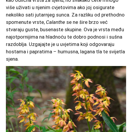
kao odlična vrsta za sjenu, no svakako ćete mnogo
više uživati u njenim cvjetovima ako joj osigurate
nekoliko sati jutarnjeg sunca. Za razliku od prethodno
spomenute vrste,
Calanthe
se ne šire brzo već
stvaraju guste, busenaste skupine. Ova je vrsta među
najotpornijima na hladnoću te dobro podnosi i sušna
razdoblja. Uzgajajte je u uvjetima koji odgovaraju
hostama i papratima – humusna, lagana tla te svijetla
sjena.