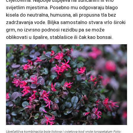
cvjetovima. Najbolje uspijeva na sunčanim ili vrlo
svijetlim mjestima. Posebno mu odgovaraju blago
kisela do neutralna, humusna, ali propusna tla bez
zadržavanja vode. Biljka samostalno stvara vrlo široki
grm, no izvrsno podnosi rezidbu pa se može
oblikovati u špalire, stablašice ili čak kao bonsai.
Upečatljiva kombinacija boje listova i cvjetova kod vrste loropetalum Foto: