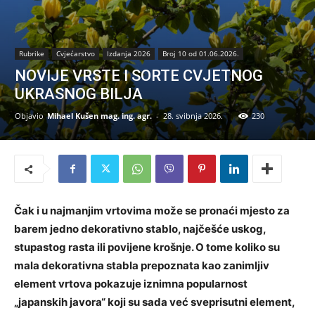
Rubrike
Cvjećarstvo
Izdanja 2026
Broj 10 od 01.06.2026.
NOVIJE VRSTE I SORTE CVJETNOG
UKRASNOG BILJA
Objavio
Mihael Kušen mag. ing. agr.
-
28. svibnja 2026.
230
Čak i u najmanjim vrtovima može se pronaći mjesto za
barem jedno dekorativno stablo, najčešće uskog,
stupastog rasta ili povijene krošnje. O tome koliko su
mala dekorativna stabla prepoznata kao zanimljiv
element vrtova pokazuje iznimna popularnost
„japanskih javora“ koji su sada već sveprisutni element,