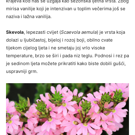
krajeva kod nas se uzgaja kao sezonska ljetna vrsta. Zbog
mirisa vanilije koji je intenzivan u toplim večerima još se
naziva i lažna vanilija.
Skevola
, lepezasti cvijet (
Scaevola aemula
) je vrsta koja
dolazi u ljubičastoj, bijeloj i rozoj boji, obilno cvate
tijekom cijelog ljeta i ne smetaju joj vrlo visoke
temperature, brzo se širi i pada niz teglu. Podnosi i rez pa
je sedinom ljeta možete prikratiti kako biste dobili gušći,
uspravniji grm.