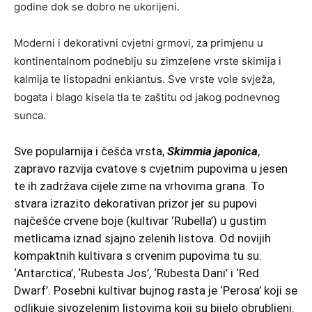
godine dok se dobro ne ukorijeni.
Moderni i dekorativni cvjetni grmovi, za primjenu u
kontinentalnom podneblju su zimzelene vrste skimija i
kalmija te listopadni enkiantus. Sve vrste vole svježa,
bogata i blago kisela tla te zaštitu od jakog podnevnog
sunca.
Sve popularnija i češća vrsta,
Skimmia japonica
,
zapravo razvija cvatove s cvjetnim pupovima u jesen
te ih zadržava cijele zime na vrhovima grana. To
stvara izrazito dekorativan prizor jer su pupovi
najčešće crvene boje (kultivar ‘Rubella’) u gustim
metlicama iznad sjajno zelenih listova. Od novijih
kompaktnih kultivara s crvenim pupovima tu su:
‘Antarctica’, ‘Rubesta Jos’, ‘Rubesta Dani’ i ‘Red
Dwarf’. Posebni kultivar bujnog rasta je ‘Perosa’ koji se
odlikuje sivozelenim listovima koji su bijelo obrubljeni.