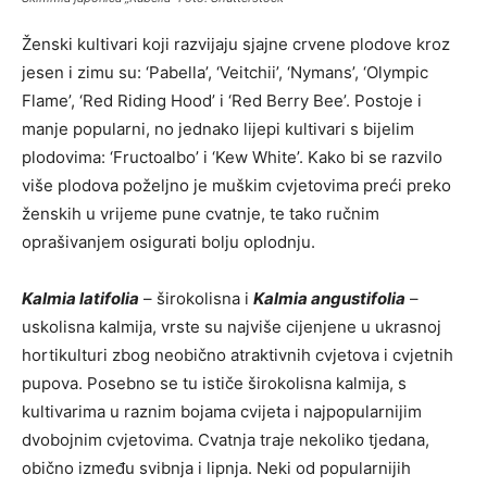
Ženski kultivari koji razvijaju sjajne crvene plodove kroz
jesen i zimu su: ‘Pabella’, ‘Veitchii’, ‘Nymans’, ‘Olympic
Flame’, ‘Red Riding Hood’ i ‘Red Berry Bee’. Postoje i
manje popularni, no jednako lijepi kultivari s bijelim
plodovima: ‘Fructoalbo’ i ‘Kew White’. Kako bi se razvilo
više plodova poželjno je muškim cvjetovima preći preko
ženskih u vrijeme pune cvatnje, te tako ručnim
oprašivanjem osigurati bolju oplodnju.
Kalmia latifolia
– širokolisna i
Kalmia angustifolia
–
uskolisna kalmija, vrste su najviše cijenjene u ukrasnoj
hortikulturi zbog neobično atraktivnih cvjetova i cvjetnih
pupova. Posebno se tu ističe širokolisna kalmija, s
kultivarima u raznim bojama cvijeta i najpopularnijim
dvobojnim cvjetovima. Cvatnja traje nekoliko tjedana,
obično između svibnja i lipnja. Neki od popularnijih