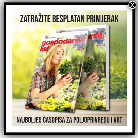
32. Vinistra: svaka boca vina nosi
priču o tradiciji, identitetu i
ogromnom radu
Vinogradarstvo