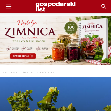
Naslovnica
Rubrike
Cvjećarstvo