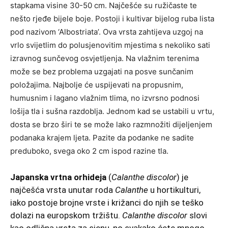
stapkama visine 30-50 cm. Najčešće su ružičaste te
nešto rjeđe bijele boje. Postoji i kultivar bijelog ruba lista
pod nazivom ‘Albostriata’. Ova vrsta zahtijeva uzgoj na
vrlo svijetlim do polusjenovitim mjestima s nekoliko sati
izravnog sunčevog osvjetljenja. Na vlažnim terenima
može se bez problema uzgajati na posve sunčanim
položajima. Najbolje će uspijevati na propusnim,
humusnim i lagano vlažnim tlima, no izvrsno podnosi
lošija tla i sušna razdoblja. Jednom kad se ustabili u vrtu,
dosta se brzo širi te se može lako razmnožiti dijeljenjem
podanaka krajem ljeta. Pazite da podanke ne sadite
preduboko, svega oko 2 cm ispod razine tla.
Japanska vrtna orhideja
(
Calanthe discolor
) je
najčešća vrsta unutar roda
Calanthe
u hortikulturi,
iako postoje brojne vrste i križanci do njih se teško
dolazi na europskom tržištu.
Calanthe discolor
slovi