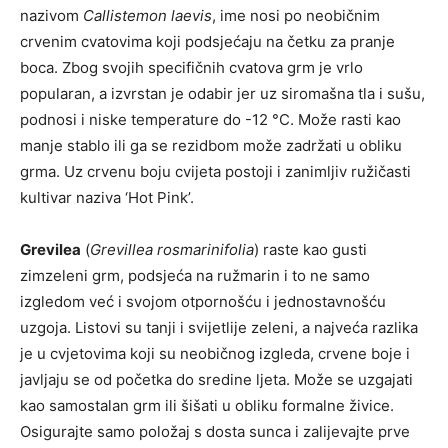
nazivom
Callistemon laevis
, ime nosi po neobičnim
crvenim cvatovima koji podsjećaju na četku za pranje
boca. Zbog svojih specifičnih cvatova grm je vrlo
popularan, a izvrstan je odabir jer uz siromašna tla i sušu,
podnosi i niske temperature do -12 °C. Može rasti kao
manje stablo ili ga se rezidbom može zadržati u obliku
grma. Uz crvenu boju cvijeta postoji i zanimljiv ružičasti
kultivar naziva ‘Hot Pink’.
Grevilea
(
Grevillea rosmarinifolia
) raste kao gusti
zimzeleni grm, podsjeća na ružmarin i to ne samo
izgledom već i svojom otpornošću i jednostavnošću
uzgoja. Listovi su tanji i svijetlije zeleni, a najveća razlika
je u cvjetovima koji su neobičnog izgleda, crvene boje i
javljaju se od početka do sredine ljeta. Može se uzgajati
kao samostalan grm ili šišati u obliku formalne živice.
Osigurajte samo položaj s dosta sunca i zalijevajte prve