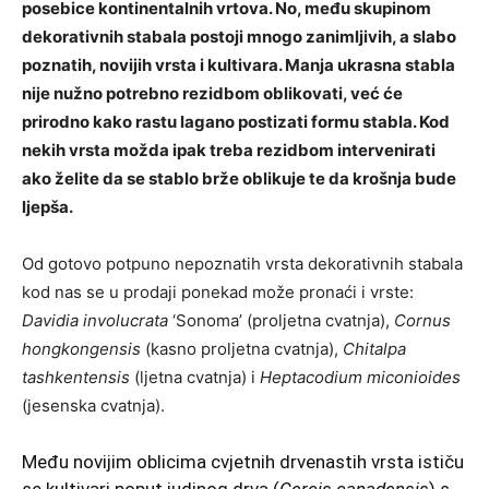
posebice kontinentalnih vrtova. No, među skupinom
dekorativnih stabala postoji mnogo zanimljivih, a slabo
poznatih, novijih vrsta i kultivara. Manja ukrasna stabla
nije nužno potrebno rezidbom oblikovati, već će
prirodno kako rastu lagano postizati formu stabla. Kod
nekih vrsta možda ipak treba rezidbom intervenirati
ako želite da se stablo brže oblikuje te da krošnja bude
ljepša.
Od gotovo potpuno nepoznatih vrsta dekorativnih stabala
kod nas se u prodaji ponekad može pronaći i vrste:
Davidia involucrata
‘Sonoma’ (proljetna cvatnja),
Cornus
hongkongensis
(kasno proljetna cvatnja),
Chitalpa
tashkentensis
(ljetna cvatnja) i
Heptacodium miconioides
(jesenska cvatnja).
Među novijim oblicima cvjetnih drvenastih vrsta ističu