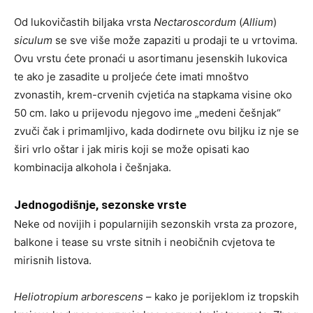
Od lukovičastih biljaka vrsta
Nectaroscordum
(
Allium
)
siculum
se sve više može zapaziti u prodaji te u vrtovima.
Ovu vrstu ćete pronaći u asortimanu jesenskih lukovica
te ako je zasadite u proljeće ćete imati mnoštvo
zvonastih, krem-crvenih cvjetića na stapkama visine oko
50 cm. Iako u prijevodu njegovo ime „medeni češnjak“
zvuči čak i primamljivo, kada dodirnete ovu biljku iz nje se
širi vrlo oštar i jak miris koji se može opisati kao
kombinacija alkohola i češnjaka.
Jednogodišnje, sezonske vrste
Neke od novijih i popularnijih sezonskih vrsta za prozore,
balkone i tease su vrste sitnih i neobičnih cvjetova te
mirisnih listova.
Heliotropium arborescens
– kako je porijeklom iz tropskih