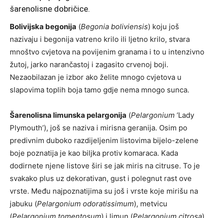
šarenolisne dobričice.
Bolivijska begonija
(
Begonia boliviensis
) koju još
nazivaju i begonija vatreno krilo ili ljetno krilo, stvara
mnoštvo cvjetova na povijenim granama i to u intenzivno
žutoj, jarko narančastoj i zagasito crvenoj boji.
Nezaobilazan je izbor ako želite mnogo cvjetova u
slapovima toplih boja tamo gdje nema mnogo sunca.
Šarenolisna limunska pelargonija
(
Pelargonium
‘Lady
Plymouth’), još se naziva i mirisna geranija. Osim po
predivnim duboko razdijeljenim listovima bijelo-zelene
boje poznatija je kao biljka protiv komaraca. Kada
dodirnete njene listove širi se jak miris na citruse. To je
svakako plus uz dekorativan, gust i polegnut rast ove
vrste. Među najpoznatijima su još i vrste koje mirišu na
jabuku (
Pelargonium
odoratissimum
), metvicu
(
Pelargonium tomentosum
) i limun (
Pelargonium citrosa
).