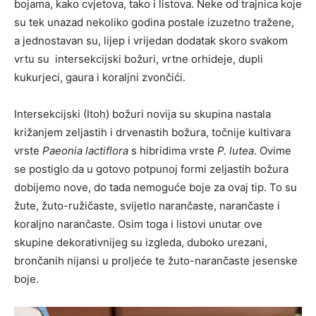
bojama, kako cvjetova, tako i listova. Neke od trajnica koje
su tek unazad nekoliko godina postale izuzetno tražene,
a jednostavan su, lijep i vrijedan dodatak skoro svakom
vrtu su intersekcijski božuri, vrtne orhideje, dupli
kukurjeci, gaura i koraljni zvončići.
Intersekcijski (Itoh) božuri novija su skupina nastala
križanjem zeljastih i drvenastih božura, točnije kultivara
vrste
Paeonia lactiflora
s hibridima vrste
P. lutea
. Ovime
se postiglo da u gotovo potpunoj formi zeljastih božura
dobijemo nove, do tada nemoguće boje za ovaj tip. To su
žute, žuto-ružičaste, svijetlo narančaste, narančaste i
koraljno narančaste. Osim toga i listovi unutar ove
skupine dekorativnijeg su izgleda, duboko urezani,
brončanih nijansi u proljeće te žuto-narančaste jesenske
boje.