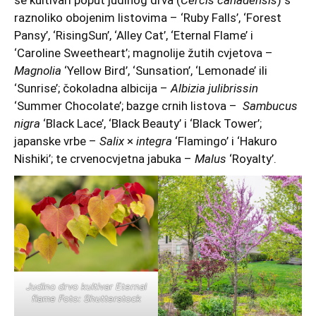
se kultivari poput judinog drva (
Cercis
canadensis
) s
raznoliko obojenim listovima – ‘Ruby Falls’, ‘Forest
Pansy’, ‘RisingSun’, ‘Alley Cat’, ‘Eternal Flame’ i
‘Caroline Sweetheart’; magnolije žutih cvjetova –
Magnolia
‘Yellow Bird’, ‘Sunsation’, ‘Lemonade’ ili
‘Sunrise’; čokoladna albicija –
Albizia julibrissin
‘Summer Chocolate’; bazge crnih listova –
Sambucus
nigra
‘Black Lace’, ‘Black Beauty’ i ‘Black Tower’;
japanske vrbe –
Salix
×
integra
‘Flamingo’ i ‘Hakuro
Nishiki’; te crvenocvjetna jabuka –
Malus
‘Royalty’.
Judino drvo kultivar Eternal
flame Foto: Shutterstock