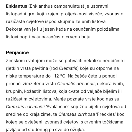
Enkiantus
(Enkianthus campanulatus) je uspravni
listopadni grm koji krajem proljeća nosi viseće, zvonaste,
ružičaste cvjetove ispod skupine zelenih listova.
Dekorativan je i u jesen kada na osunčanim položajima
listovi poprimaju narančasto crvenu boju.
Penjačice
Zimskom cvatnjom može se pohvaliti nekoliko neobičnih i
rjetkih vrsta pavitina (rod
Clematis
) koje su otporne na
niske temperature do –12 °C. Najčešće ćete u ponudi
pronaći zimzelenu vrstu
Clematis armandii
, dekorativnih,
krupnih, kožastih listova, koja cvate od veljače bijelim ili
ružičastim cvjetovima. Manje poznate vrste kod nas su
Clematis cartmanii
‘Avalanche’, snježno bijelih cvjetova od
sredine do kraja zime, te
Clematis cirrhosa
‘Freckles’ kod
kojeg se ovješeni, zvonasti cvjetovi s crvenim točkicama
javljaju od studenog pa sve do ožujka.