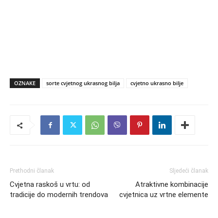
OZNAKE
sorte cvjetnog ukrasnog bilja
cvjetno ukrasno bilje
Prethodni članak
Sljedeći članak
Cvjetna raskoš u vrtu: od
Atraktivne kombinacije
tradicije do modernih trendova
cvjetnica uz vrtne elemente