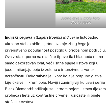
Judino drvo u cvatu Foto:
Shutterstock
Indijski jorgovan
(
Lagerstroemia indica
) je listopadno
ukrasno stablo obilne ljetne cvatnje zbog čega je
prvenstveno popularnost postiglo u priobalnom području.
Ova vrsta otporna na različite tipove tla i hladnoću nema
samo dekorativan cvat, već i sitne sjajne listove koji u
jesen mijenjaju boju iz zelene u intenzivno crveno-
narančastu. Dekorativna je i kora koja je potpuno glatka,
bijelo-sive ili krem boje. Noviji i zanimljiviji kultivari serije
Black Diamond® odlikuju se i crnom bojom listova tijekom
proljeća i ljeta uz kontrastne crvene, ružičaste ili bijele
stožaste cvatove.