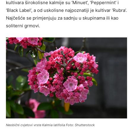
kultivara širokolisne kalmije su ‘Minuet’, ‘Peppermint’ i
‘Black Label’, a od uskolisne najpoznatiji je kultivar ‘Rubra’.
Najčešće se primjenjuju za sadnju u skupinama ili kao
soliterni grmovi.
Neobični cvjetovi vrste
Kalmia latifolia
Foto: Shutterstock