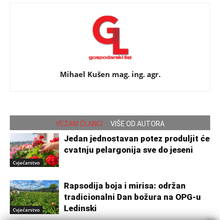
Mihael Kušen mag. ing. agr.
VEZANI ČLANCI
VIŠE OD AUTORA
Jedan jednostavan potez produljit će
cvatnju pelargonija sve do jeseni
Cvjećarstvo
Rapsodija boja i mirisa: održan
tradicionalni Dan božura na OPG-u
Ledinski
Cvjećarstvo