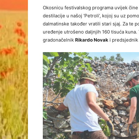
Okosnicu festivalskog programa uvijek čine
destilacije u našoj ‘Petroli’, kojoj su uz po
dalmatinske također vratili stari sjaj. Za te 
uređenje utrošeno daljnjih 160 tisuća kuna. T
gradonačelnik
Rikardo Novak
i predsjednik