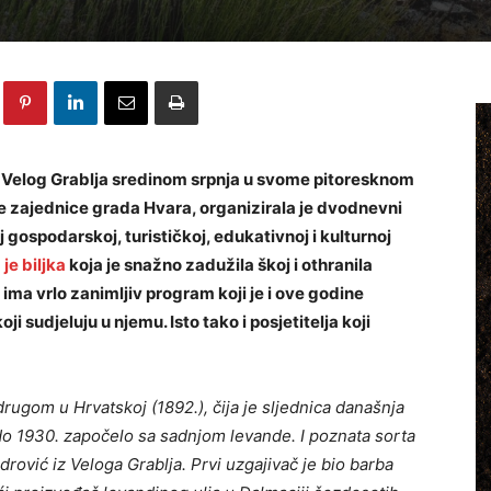
iju Velog Grablja sredinom srpnja u svome pitoresknom
ke zajednice grada Hvara, organizirala je dvodnevni
oj gospodarskoj, turističkoj, edukativnoj i kulturnoj
je biljka
koja je snažno zadužila škoj i othranila
 ima vrlo zanimljiv program koji je i ove godine
oji sudjeluju u njemu. Isto tako i posjetitelja koji
ugom u Hrvatskoj (1892.), čija je sljednica današnja
do 1930. započelo sa sadnjom levande.
I poznata sorta
drović iz Veloga Grablja. Prvi uzgajivač je bio barba