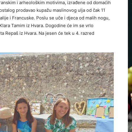
teranskim i arheološkim motivima, izrađene od domaćih
u ostalog prodavao kupažu maslinovog ulja od čak 11
Italije i Francuske. Poslu se uče i djeca od malih nogu,
 i Klara Tamim iz Hvara. Dogodine će im se vrlo
arta Repaš iz Hvara. Na jesen će tek u 4. razred