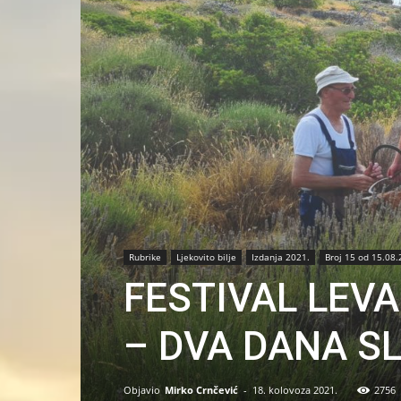
Rubrike
Ljekovito bilje
Izdanja 2021.
Broj 15 od 15.08.
FESTIVAL LEV
– DVA DANA SL
Objavio
Mirko Crnčević
-
18. kolovoza 2021.
2756