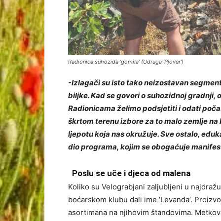
Radionica suhozida ‘gomila’ (Udruga ‘Pjover’)
-Izlagači su isto tako neizostavan segment
biljke. Kad se govori o suhozidnoj gradnji,
Radionicama želimo podsjetiti i odati poč
škrtom terenu izbore za to malo zemlje na ko
ljepotu koja nas okružuje. Sve ostalo, edu
dio programa, kojim se obogaćuje manifes
Poslu se uče i djeca od malena
Koliko su Velograbjani zaljubljeni u najdraž
boćarskom klubu dali ime ‘Levanda’. Proizvođač
asortimana na njihovim štandovima. Metkova