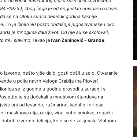
ći proizvođač levandinog ulja u Dalmaciji šezdesetih
894.-1975.), zbog čega je od engleskih novinara nazvan
o da se na Otoku sunca desetak godina kasnije
je.
To je činilo 90 posto ondašnje jugoslavenske i oko
vanda je mnogima dala život.
Od nje su se školovali,
to mi i slavimo
, rekao je
Ivan Zaninović – Grande
,
to izvorno, nešto više da bi gosti došli u selo. Otvaranje
ande u polju navrh Veloga Grablja (na Pjover),
adionica se iz godine u godinu provodi u suradnji s
Posjetitelje su dočekali s mnoštvom štandova na
jviše oni od levande, ružmarina, kadulje i vrijesa
ako i maslinova ulja, rakije, vina, suhe smokve, rogači i
 dobrih izvornih delicija, koje su se zalijevale ‘zlatnom