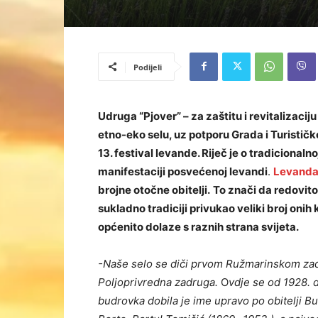
Podijeli
Udruga “Pjover” – za zaštitu i revitalizac
etno-eko selu, uz potporu Grada i Turistič
13. festival levande. Riječ je o tradicionaln
manifestaciji posvećenoj levandi
.
Levanda 
brojne otočne obitelji.
To znači da redovito
sukladno tradiciji privukao veliki broj onih k
općenito dolaze s raznih strana svijeta.
-Naše selo se diči prvom Ružmarinskom zadr
Poljoprivredna zadruga.
O
vdje se od 1928. 
budrovka dobila je ime upravo po obitelji Bu