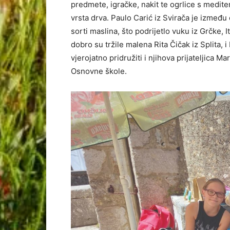
predmete, igračke, nakit te ogrlice s medi
vrsta drva. Paulo Carić iz Svirača je izmeđ
sorti maslina, što podrijetlo vuku iz Grčke, 
dobro su tržile malena Rita Čičak iz Splita,
vjerojatno pridružiti i njihova prijateljica M
Osnovne škole.