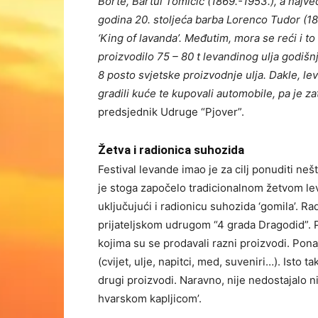
Borte, Bartul Tomičić (1869.-1953.), a najve
godina 20. stoljeća barba Lorenco Tudor (1
‘King of lavanda’. Međutim, mora se reći i t
proizvodilo 75 – 80 t levandinog ulja godišn
8 posto svjetske proizvodnje ulja. Dakle, le
gradili kuće te kupovali automobile, pa je za
predsjednik Udruge “Pjover”.
Žetva i radionica suhozida
Festival levande imao je za cilj ponuditi neš
je stoga započelo tradicionalnom žetvom lev
uključujući i radionicu suhozida ‘gomila’. R
prijateljskom udrugom “4 grada Dragodid”. 
kojima su se prodavali razni proizvodi. Pona
(cvijet, ulje, napitci, med, suveniri…). Isto t
drugi proizvodi. Naravno, nije nedostajalo ni
hvarskom kapljicom’.