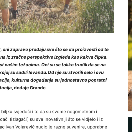
, oni zapravo prodaju sve što se da proizvesti od te
 ona iz zračne perspektive izgleda kao kakva čipka.
ast našim težacima.
Oni
su se toliko trudili da se na
joj su sadili levandu. Od nje su stvorili selo i ovu
kacije, kulturna događanja su jednostavno popratni
tacija
, dodaje Grande
.
u biljku svjedoči i to da su svome nogometnom i
i (izlagači) su sve inovativniji što se vidjelo i iz
c Ivan Volarević nudio je razne suvenire, uporabne