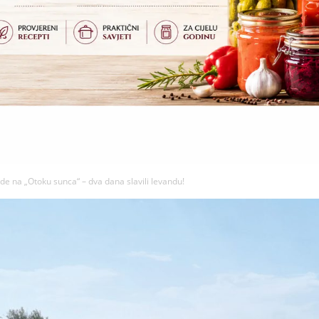
nde na „Otoku sunca“ – dva dana slavili levandu!