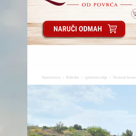
Naslovnica
Rubrike
Ljekovito bilje
Festival leva