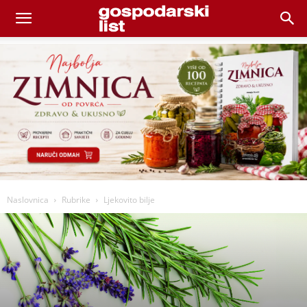
Naslovnica
Rubrike
Ljekovito bilje