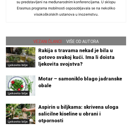
su predstavljeni na međunarodnim konferencijama. U sklopu
Erasmus programa mobilnosti osposobljavala se na nekoliko
visokoškolskih ustanova u inozemstvu.
VEZANI ČLANCI
VIŠE OD AUTORA
Rakija s travama nekad je bila u
gotovo svakoj kući. Ima li doista
ljekovita svojstva?
Ljekovito bilje
Motar – samoniklo blago jadranske
obale
Ljekovito bilje
Aspirin u biljkama: skrivena uloga
salicilne kiseline u obrani i
otpornosti
Ljekovito bilje