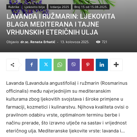
Rubrike
Ljekovito bilje
Izdanja 2025
Broj 15 od 15.08.2025.
LAVANDA I RUŽMARIN: LJEKOVITA
BLAGA MEDITERANA I TAJNE
VRHUNSKIH ETERIČNIH ULJA
Objavio
dr.sc. Renata Erhatić
-
13. kolovoza 2025.
721
Lavanda (Lavandula angustifolia) i ružmarin (Rosmarinus
officinalis) među najvrjednijim su mediteranskim
kulturama zbog ljekovitih svojstava i široke primjene u
farmaciji, kozmetici i kulinarstvu. Njihova kvaliteta ovisi o
pravilnom odabiru vrste, optimalnom terminu berbe i
načinu prerade, što izravno utječe na sastav i vrijednost
eteričnog ulja. Mediteranske ljekovite vrste: lavanda i…