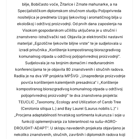
bilje, Bobičasto voće, Žitarice i Zrnate mahunarke, a na
Specijalističkom diplomskom stručnom studiju Poljoprivreda
nositeljica je predmeta Uzgoj ljekovitog i aromatičnog bilja u
ekološkoj i održivoj proizvodnji. Od prvih dana zaposlenja na
Visokom gospodarskom učilištu uključena je u stručni i
znanstveno-istraživački rad. Objavila je elektronički nastavni
materijal „Egzotične ljekovite biljne vrste“ te je sudjelovala u
izradi priručnika „Korištenje kompostiranog biorazgradivog
komunalnog otpada u održivoj poljoprivrednoj proizvodnji”.
Sudjelovala je na brojnim domaćim i međunarodnim
konferencijama te je objavila 80 znanstvenih i stručnih radova.
Radila je na dva VIP projekta MPŠVG: „Unapređenje proizvodnje
povrća korištenjem kalemljenih presadnica“ i „Korištenje
kompostiranog biorazgradivog komunalnog otpada u održivoj
poljoprivrednoj proizvodnji“ te dva znanstvena projekta:
TEUCLIC „Taxonomy, Ecology and Utilization of Carob Tree
(Cerotonia siliqua L.) and Bay Laurel (Laurus nobilis L.)“ i
„Procjena adaptabilnosti hrvatskog sortimenta kukuruza i soje u
funkciji oplemenjivanja za tolerantnost na sušu–AGRO-
DROUGHT-ADAPT“. U sklopu navedenih projekata objavljeno je
nekoliko znanstvenih, stručnih, završnih i diplomskih radova koji