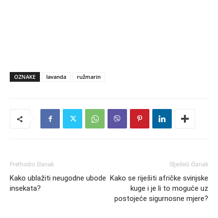
OZNAKE
lavanda
ružmarin
Prethodni članak
Sljedeći članak
Kako ublažiti neugodne ubode
Kako se riješiti afričke svinjske
insekata?
kuge i je li to moguće uz
postojeće sigurnosne mjere?