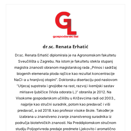
dr.sc. Renata Erhatić
Dr.sc. Renata Erhatić diplomirala je na Agronomskom fakultetu
Sveučilišta u Zagrebu. Na istom je fakultetu stekla stupanj
magistra znanosti obranom magistarskog rada „Prinos i sadržaj
biogenih elemenata ploda rajčice kao rezultat koncentracije
NaCl-a u hranjivoj otopini“. Doktorsku disertaciju pod naslovom
“Utjecaj supstrata i gnojidbe na rast, razvoj i kemijski sastav
mirisave ljubičice (Viola odorata L.)“ obranila je 2012. Na
Visokome gospodarskom učilištu u Križevcima radi od 2003.,
najprije kao stručni suradnik, potom kao predavač i viši
predavač, a od 2018. kao profesor visoke škole. Također je
izabrana u znanstveno zvanje znanstvenog suradnika iz
područja biotehničkih znanosti. Na Preddiplomskom stručnom
studiju Poljoprivreda predaje predmete Ljekovito i aromatično