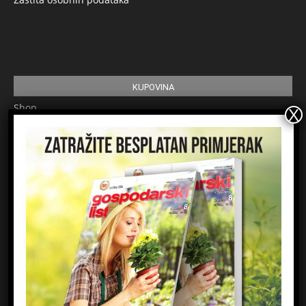
KUPOVINA
Shop
Pretplata
Uvjeti korištenja
Prijavite se na newsletter
Ime
Email