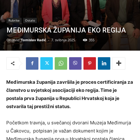
Rubrike
Ostalo
MEĐIMURSKA ŽUPANIJA EKO REGIJA
Objavio
Tomislav Radić
-
7. svibnja 2025.
355
Međimurska županija završila je proces certificiranja za
članstvo u svjetskoj asocijaciji eko regija. Time je
postala prva županija u Republici Hrvatskoj koja je
ostvarila taj prestižni status.
Početkom travnja, u svečanoj dvorani Muzeja Međimurja
u Čakovcu, potpisan je važan dokument kojim je
Međimurska županija prva u Hrvatskoj postala članica