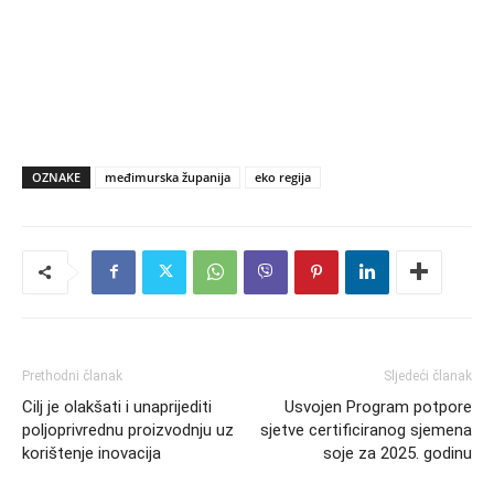
OZNAKE
međimurska županija
eko regija
Prethodni članak
Sljedeći članak
Cilj je olakšati i unaprijediti
Usvojen Program potpore
poljoprivrednu proizvodnju uz
sjetve certificiranog sjemena
korištenje inovacija
soje za 2025. godinu