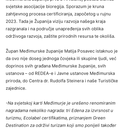
svjetske asocijacije bioregija. Sporazum je kruna
zahtjevnog procesa certificiranja, započetog u rujnu
2023. Tada je Županija viziju razvoja našega kraja
razgranala i na područje unapređenja svih oblika
održivoga razvoja, zaštite prirodnih resursa te okoliša.
Župan Međimurske županije Matija Posavec istaknuo je
da ovo nije doseg jednoga čovjeka ili skupine ljudi, već
doprinos svih građana Međimurske županije, svih
ustanova – od REDEA-e i Javne ustanove Međimurska
priroda, do Centra dr. Rudolfa Steinera i naše Turističke
zajednice.
-Na svjetskoj karti Međimurje je urešeno renomiranim
nagradama nekoliko nagrada: tri Edena za izvrsnost u
turizmu, Ecolabel certifikatima, priznanjem Green
Destination za održivi turizam koji smo ponijeli također