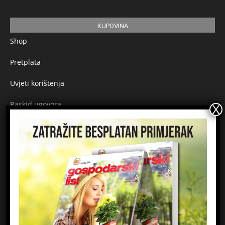
KUPOVINA
Shop
Pretplata
Uvjeti korištenja
Raskid ugovora
Načini plaćanja
Sigurnost plaćanja
Prijavite se na newsletter
Ime