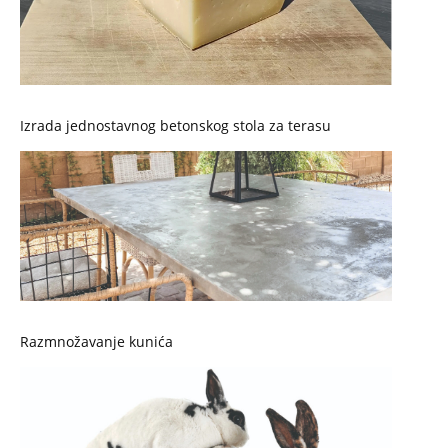
Izrada jednostavnog betonskog stola za terasu
Razmnožavanje kunića