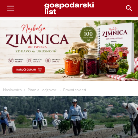
Naslovnica
Pitanja i odgovori
Pravni savjeti