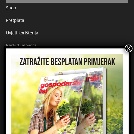
Shop
Pretplata
Uvjeti korištenja
Raskid ugovora
Načini plaćanja
Sigurnost plaćanja
Prijavite se na newsletter
Ime
Email