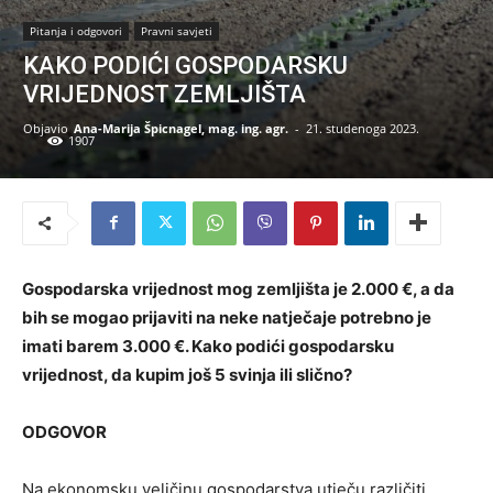
Pitanja i odgovori
Pravni savjeti
KAKO PODIĆI GOSPODARSKU
VRIJEDNOST ZEMLJIŠTA
Objavio
Ana-Marija Špicnagel, mag. ing. agr.
-
21. studenoga 2023.
1907
Gospodarska vrijednost mog zemljišta je 2.000
€
, a da
bih se mogao prijaviti na neke natječaje potrebno je
imati barem 3.000
€
. Kako podići gospodarsku
vrijednost, da kupim još 5 svinja ili slično?
ODGOVOR
Na ekonomsku veličinu gospodarstva utječu različiti