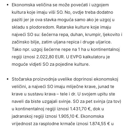
Ekonomska veličina se može povećati i uzgojem
kultura koje imaju viši SO. No, ovdje treba dodatno
paziti jer je ova stavka moguća samo ako je uzgoj u
skladu s plodoredom. Ratarske kulture koje imaju
najveći SO su: šećerna repa, duhan, krumpir, ljekovito i
začinsko bilje, zatim uljana repica i druge uljarice.
Tako npr. uzgoj šećerne repe na 1 ha u kontinentalnoj
regiji iznosi 2.022,80 EUR. U EVPG kalkulatoru je
moguće vidjeti SO za pojedine kulture.
Stočarska proizvodnja uvelike doprinosi ekonomskoj
veličini, a najveći SO imaju mliječne krave, junad te
krave u sustavu krava – tele i dr. U svojem upitu ste
naveli da biste uzgajali svinje. SO za pet svinja (za tov)
u kontinentalnoj regiji iznosi 1.431,70 €, dok u
jadranskoj regiji iznosi 1.905,10 €. Ekonomska
vrijednost za rasplodne krmače iznosi 1.874,55 € u