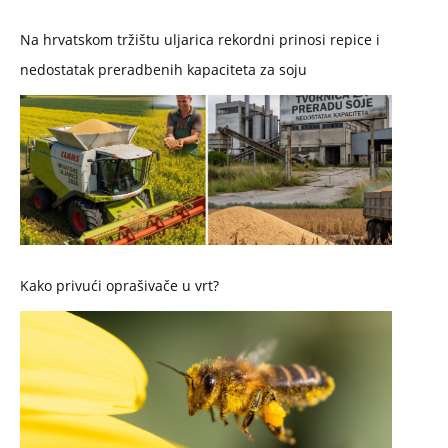
Na hrvatskom tržištu uljarica rekordni prinosi repice i
nedostatak preradbenih kapaciteta za soju
Kako privući oprašivače u vrt?