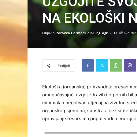
UZGOJITE SVO
NA EKOLOŠKI 
Objavio
Zdravka Harmadi, dipl. ing. agr.
-
11. ožujka 2025
Podijeli
Ekološka (organska) proizvodnja presadnica 
omogućavajući uzgoj zdravih i otpornih bilj
minimalan negativan utjecaj na životnu sred
organskog sjemena, supstrata bez sintetičkih
upravljanje resursima poput vode i energije