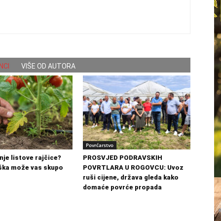
NCI
VIŠE OD AUTORA
Povrćarstvo
nje listove rajčice?
PROSVJED PODRAVSKIH
ška može vas skupo
POVRTLARA U ROGOVCU: Uvoz
ruši cijene, država gleda kako
domaće povrće propada