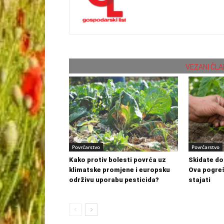
VEZANI ČLA
Povrćarstvo
Povrćarstvo
Kako protiv bolesti povrća uz
Skidate do
klimatske promjene i europsku
Ova pogre
održivu uporabu pesticida?
stajati