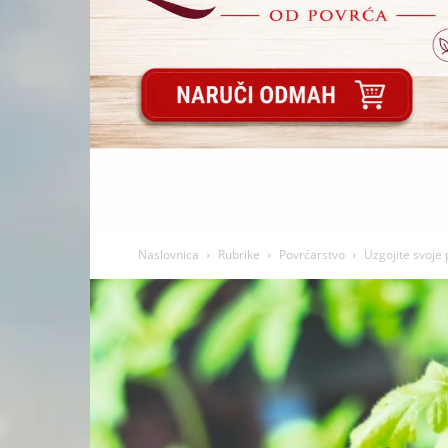
Naslovnica
Rubrike
Povrćarstvo
Uzgojite svoje