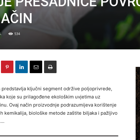
JE PRESADNICE POVR
NAČIN
.
534
predstavlja ključni segment održive poljoprivrede,
aka koje su prilagođene ekološkim uvjetima uz
inu. Ovaj način proizvodnje podrazumijeva korištenje
 kemikalija, biološke metode zaštite biljaka i pažljivo
.…