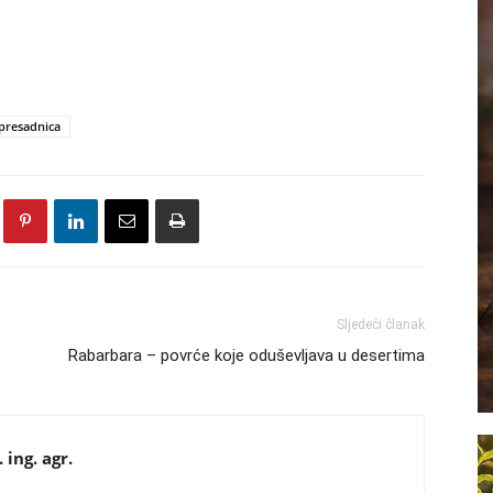
presadnica
Sljedeći članak
Rabarbara – povrće koje oduševljava u desertima
ing. agr.