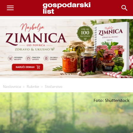
Naslovnica
Rubrike
Stočarstvo