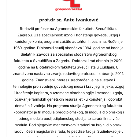
prof.dr.sc. Ante Ivanković
Redoviti profesor na Agronomskim fakultetu Sveučilišta u
Zagrebu. Uža specijalnost: uzgoj i korištenje goveda, uzgoj i
korištenje konja, programi zaštite autohtonih pasmina. Rođen je
1969. godine. Diplomski studij okončava 1994. godine od kada je
djelatnik Zavoda za specijalno stočarstvo Agronomskog
fakulteta u Sveučilišta u Zagrebu. Doktorski rad obranio je 2001.
godine na Biotehničkom fakultetu Sveučilišta u Ljubljani. U
znanstveno nastavno zvanje redovitog profesora izabran je 2011.
godine. Znanstveni interes usredotočen je na sustave i
tehnologije proizvodnje govedskog mesa i kravljeg mlijeka, uzgoj
i korištenje kopitara, suvremene biotehnologije i metode uzgoja,
očuvanje farmskih genetskih resursa, etiku korištenja i dobrobit
domaćih životinja. Na programu studija Agronomskog fakulteta
koordinator je tri modula preddiplomskog, tri modula diplomskog i
jednog modula poslijediplomskog studija te suradnik na više
modula. Pod njegovim mentorstvom izrađeni su brojni diplomski
radovi, četiri magistarska rada, te pet disertacija. Sudjelovao je u