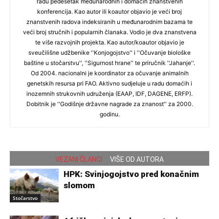
radu pedesetak međunarodnih i domaćih znanstvenih
konferencija. Kao autor ili koautor objavio je veći broj
znanstvenih radova indeksiranih u međunarodnim bazama te
veći broj stručnih i popularnih članaka. Vodio je dva znanstvena
te više razvojnih projekta. Kao autor/koautor objavio je
sveučilišne udžbenike ''Konjogojstvo'' i ''Očuvanje biološke
baštine u stočarstvu'', ''Sigurnost hrane'' te priručnik ''Jahanje''.
Od 2004. nacionalni je koordinator za očuvanje animalnih
genetskih resursa pri FAO. Aktivno sudjeluje u radu domaćih i
inozemnih strukovnih udruženja (EAAP, IDF, DAGENE, ERFP).
Dobitnik je ''Godišnje državne nagrade za znanost'' za 2000.
godinu.
VEZANI ČLANCI
VIŠE OD AUTORA
HPK: Svinjogojstvo pred konačnim
slomom
Stočarstvo