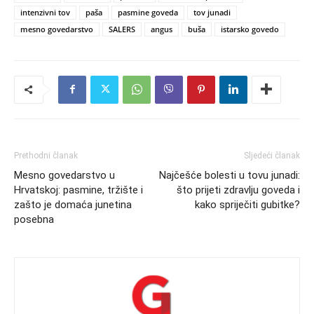
intenzivni tov
paša
pasmine goveda
tov junadi
mesno govedarstvo
SALERS
angus
buša
istarsko govedo
Prethodni članak
Sljedeći članak
Mesno govedarstvo u
Najčešće bolesti u tovu junadi:
Hrvatskoj: pasmine, tržište i
što prijeti zdravlju goveda i
zašto je domaća junetina
kako spriječiti gubitke?
posebna