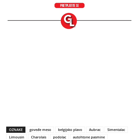
OZNAKE
goveđe meso
belgijsko plavo
Aubrac
Simentalac
Limousin
Charolais
podolac
autohtone pasmine